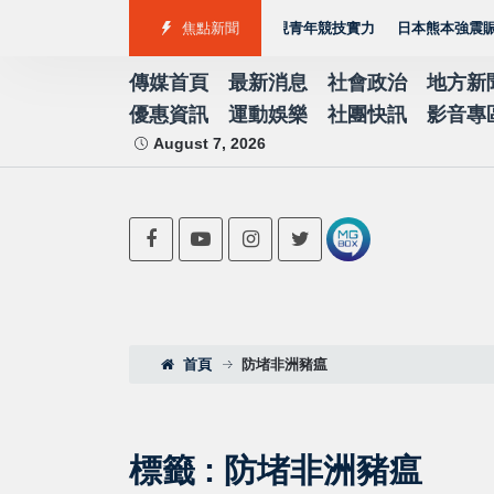
奪7金2銀4銅 游泳射箭籃球跆拳道展現青年競技實力
焦點新聞
日本熊本強震賑災再獲支
傳媒首頁
最新消息
社會政治
地方新
優惠資訊
運動娛樂
社團快訊
影音專
August 7, 2026
首頁
防堵非洲豬瘟
標籤 : 防堵非洲豬瘟