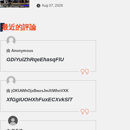
水保檢查與國土保育
Aug 07, 2026
最近的評論
由 Anonymous
GDiYulZhRqeEhasqFlU
由 jOKUtWhOjxBwzsJmXtWhnVXK
XfGgIUOHXhFuxECXvkSlT