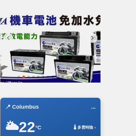
📍 Columbus
...
22
🌥️
°C
🌡️ 多雲時陰 ›