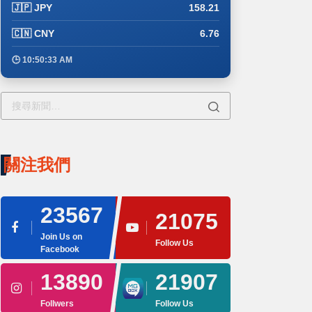
🇯🇵 JPY
158.21
🇨🇳 CNY
6.76
🕒 10:50:33 AM
關注我們
23567
21075
Join Us on
Follow Us
Facebook
13890
21907
Follwers
Follow Us