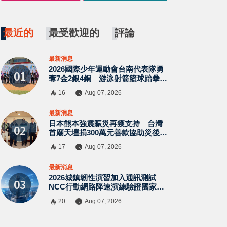
最近的
最受歡迎的
評論
最新消息
2026國際少年運動會台南代表隊勇
奪7金2銀4銅 游泳射箭籃球跆拳道
展現青年競技實力
16
Aug 07, 2026
×
最新消息
日本熊本強震賑災再獲支持 台灣
首廟天壇捐300萬元善款協助災後復
原
17
Aug 07, 2026
最新消息
2026城鎮韌性演習加入通訊測試
NCC行動網路降速演練驗證國家通
訊防護能力
20
Aug 07, 2026