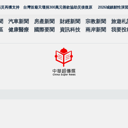
持 台灣首廟天壇捐300萬元善款協助災後復原
2026城鎮韌性演習加入
聞
汽車新聞
房產新聞
財經新聞
宗教新聞
旅遊札
區
健康醫療
國際要聞
資訊科技
兩岸新聞
我要投