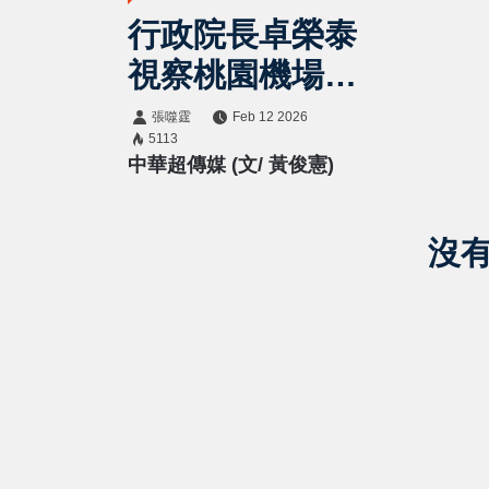
行政院長卓榮泰
視察桃園機場邊
境檢疫整備 強
張噬霆
Feb 12 2026
5113
調「層層守護、
中華超傳媒 (文/ 黃俊憲)
關關查驗」全力
防堵非洲豬瘟入
沒
侵、爭取重返非
疫區