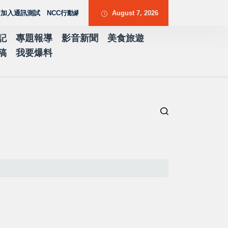
通訊測試 NCC行動網路降速演練驗證國家通訊防護能力
August 7, 2026
台南水土保持服務團
記
專題報導
影音新聞
美食旅遊
稿
我要爆料