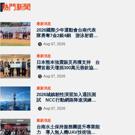
熱門新聞
最新消息
2026國際少年運動會台南代表
隊勇奪7金2銀4銅 游泳射箭籃
球跆拳道展現青年競技實力
Aug 07, 2026
最新消息
日本熊本強震賑災再獲支持 台
灣首廟天壇捐300萬元善款協助
災後復原
Aug 07, 2026
最新消息
2026城鎮韌性演習加入通訊測
試 NCC行動網路降速演練驗
證國家通訊防護能力
Aug 07, 2026
最新消息
台南水土保持服務團提升專業能
力 導入無人機UAV技術強化