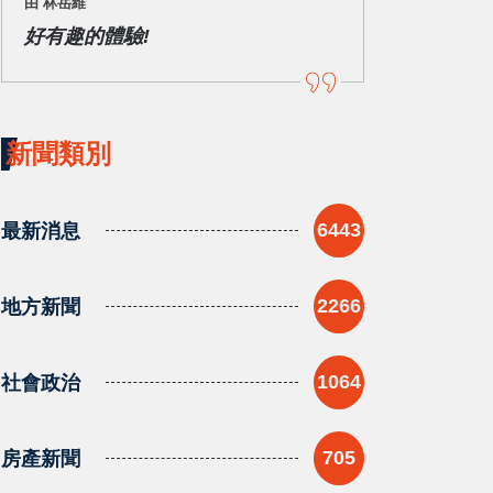
由 林岳維
好有趣的體驗!
新聞類別
最新消息
6443
地方新聞
2266
社會政治
1064
房產新聞
705