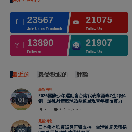
23567
21075
Join Us on Facebook
Follow Us
13890
21907
Follwers
Follow Us
最近的
最受歡迎的
評論
最新消息
2026國際少年運動會台南代表隊勇奪7金2銀4
銅 游泳射箭籃球跆拳道展現青年競技實力
51
Aug 07, 2026
最新消息
×
日本熊本強震賑災再獲支持 台灣首廟天壇捐