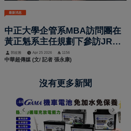
最新消息
中正大學企管系MBA訪問團在
黃正魁系主任規劃下參訪JR九
州旅客鐵道株式會社 CFO松
郭紋雅
Apr 25 2026
1156
中華超傳媒 (文/ 記者 張永康)
下琢磨談多角化布局
沒有更多新聞