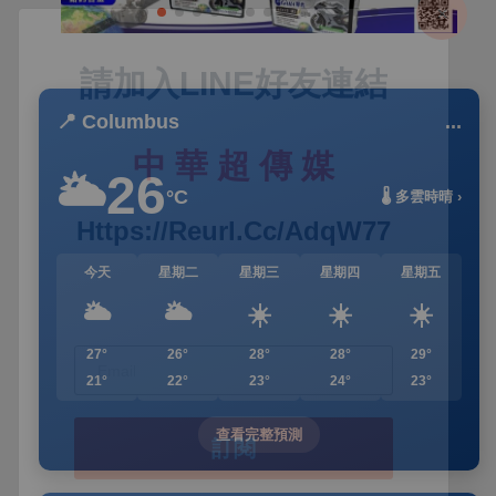
📍 Columbus
...
26
🌥️
°C
🌡️ 多雲時晴 ›
今天
星期二
星期三
星期四
星期五
🌥️
🌥️
☀️
☀️
☀️
27°
26°
28°
28°
29°
21°
22°
23°
24°
23°
查看完整預測