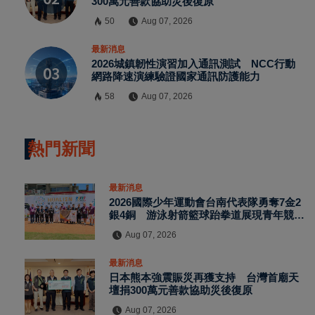
300萬元善款協助災後復原
請加入LINE好友連結
50
Aug 07, 2026
最新消息
2026城鎮韌性演習加入通訊測試 NCC行動
中 華 超 傳 媒
網路降速演練驗證國家通訊防護能力
58
Aug 07, 2026
Https://reurl.cc/adqW77
熱門新聞
最新消息
2026國際少年運動會台南代表隊勇奪7金2
銀4銅 游泳射箭籃球跆拳道展現青年競技
實力
Aug 07, 2026
訂閱
最新消息
日本熊本強震賑災再獲支持 台灣首廟天
壇捐300萬元善款協助災後復原
Aug 07, 2026