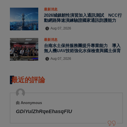
最新消息
2026城鎮韌性演習加入通訊測試 NCC行
動網路降速演練驗證國家通訊防護能力
Aug 07, 2026
最新消息
台南水土保持服務團提升專業能力 導入
無人機UAV技術強化水保檢查與國土保育
Aug 07, 2026
最近的評論
由 Anonymous
GDiYulZhRqeEhasqFlU