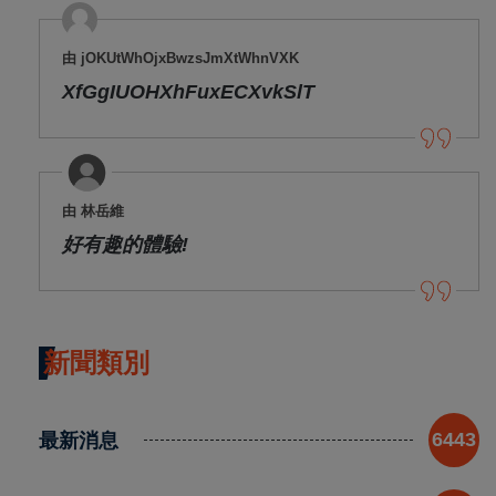
由 jOKUtWhOjxBwzsJmXtWhnVXK
XfGgIUOHXhFuxECXvkSlT
由 林岳維
好有趣的體驗!
新聞類別
最新消息
6443