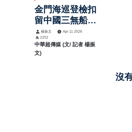
金門海巡登檢扣
留中國三無船舶
展現嚴正執法立
楊振文
Apr 11 2026
2252
場捍衛國家主權
中華超傳媒 (文/ 記者 楊振
文)
沒