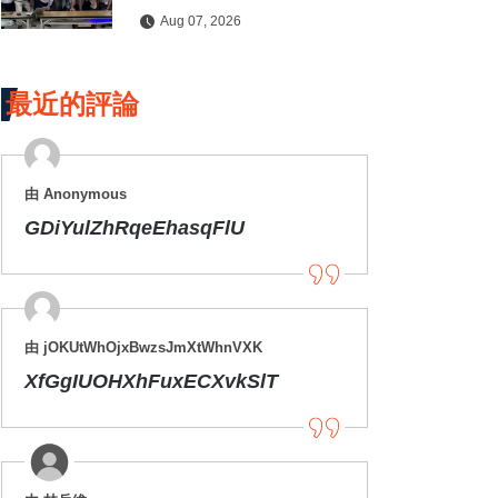
水保檢查與國土保育
Aug 07, 2026
最近的評論
由 Anonymous
GDiYulZhRqeEhasqFlU
由 jOKUtWhOjxBwzsJmXtWhnVXK
XfGgIUOHXhFuxECXvkSlT