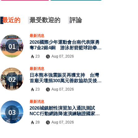
最近的
最受歡迎的
評論
最新消息
2026國際少年運動會台南代表隊勇
奪7金2銀4銅 游泳射箭籃球跆拳道
展現青年競技實力
23
Aug 07, 2026
最新消息
日本熊本強震賑災再獲支持 台灣
首廟天壇捐300萬元善款協助災後復
原
23
Aug 07, 2026
最新消息
2026城鎮韌性演習加入通訊測試
NCC行動網路降速演練驗證國家通
訊防護能力
28
Aug 07, 2026