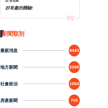
由 林岳維
好有趣的體驗!
新聞類別
最新消息
6443
地方新聞
2266
社會政治
1064
房產新聞
705