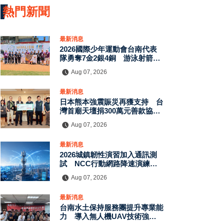
熱門新聞
最新消息
2026國際少年運動會台南代表
隊勇奪7金2銀4銅 游泳射箭籃
球跆拳道展現青年競技實力
Aug 07, 2026
最新消息
日本熊本強震賑災再獲支持 台
灣首廟天壇捐300萬元善款協助
災後復原
Aug 07, 2026
最新消息
2026城鎮韌性演習加入通訊測
試 NCC行動網路降速演練驗
證國家通訊防護能力
Aug 07, 2026
最新消息
台南水土保持服務團提升專業能
力 導入無人機UAV技術強化