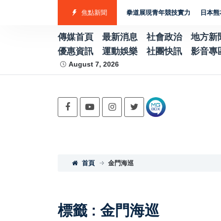
表隊勇奪7金2銀4銅 游泳射箭籃球跆拳道展現青年競技實力
焦點新聞
日本熊本強震賑
傳媒首頁
最新消息
社會政治
地方新
優惠資訊
運動娛樂
社團快訊
影音專
August 7, 2026
首頁
金門海巡
標籤 : 金門海巡