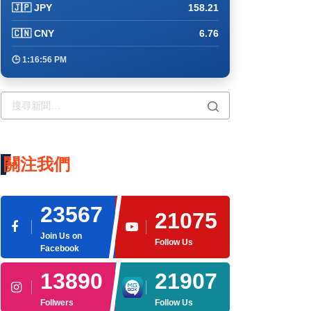
🇯🇵 JPY
158.21
🇨🇳 CNY
6.76
🕒 1:17:06 PM
×
關注我們
23567
21075
Join Us on
Follow Us
Facebook
13890
21907
Follwers
Follow Us