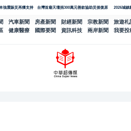
災再獲支持 台灣首廟天壇捐300萬元善款協助災後復原
2026城鎮韌性演
聞
汽車新聞
房產新聞
財經新聞
宗教新聞
旅遊札
區
健康醫療
國際要聞
資訊科技
兩岸新聞
我要投