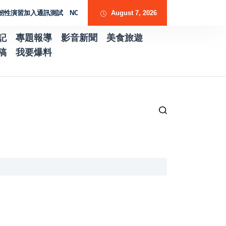
習加入通訊測試 NCC行動網路降速演練驗證國家通訊防護能力
August 7, 2026
台南水土保持
記
專題報導
影音新聞
美食旅遊
稿
我要爆料