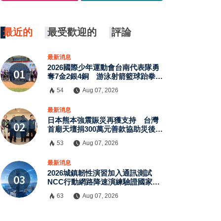
最近的
最受歡迎的
評論
最新消息
2026國際少年運動會台南代表隊勇
奪7金2銀4銅 游泳射箭籃球跆拳道
展現青年競技實力
54
Aug 07, 2026
×
最新消息
日本熊本強震賑災再獲支持 台灣
首廟天壇捐300萬元善款協助災後復
原
53
Aug 07, 2026
最新消息
2026城鎮韌性演習加入通訊測試
NCC行動網路降速演練驗證國家通
訊防護能力
63
Aug 07, 2026