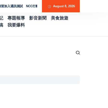
入通訊測試 NCC行動網路降速演練驗證國家通訊防護能力
August 8, 2026
台南水土保持服務
記
專題報導
影音新聞
美食旅遊
稿
我要爆料