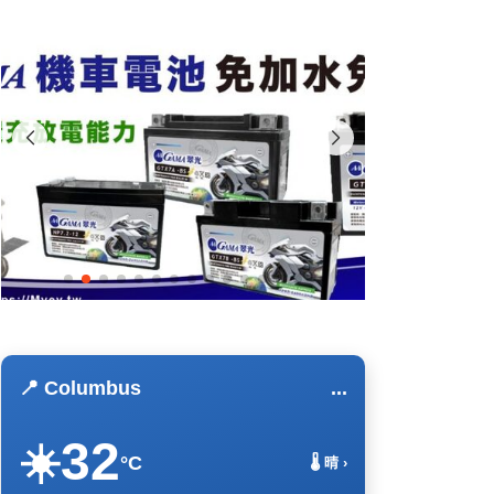
📍 Columbus
...
32
☀️
°C
🌡️ 晴 ›