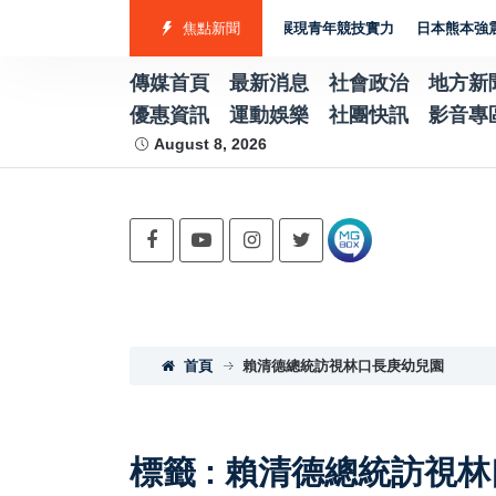
勇奪7金2銀4銅 游泳射箭籃球跆拳道展現青年競技實力
焦點新聞
日本熊本強震賑災再
傳媒首頁
最新消息
社會政治
地方新
優惠資訊
運動娛樂
社團快訊
影音專
August 8, 2026
首頁
賴清德總統訪視林口長庚幼兒園
標籤 : 賴清德總統訪視