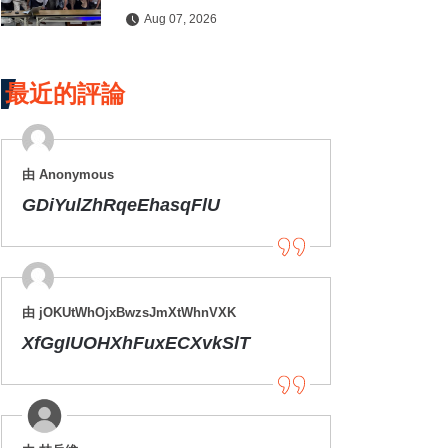
水保檢查與國土保育
Aug 07, 2026
最近的評論
由 Anonymous
GDiYulZhRqeEhasqFlU
由 jOKUtWhOjxBwzsJmXtWhnVXK
XfGgIUOHXhFuxECXvkSlT