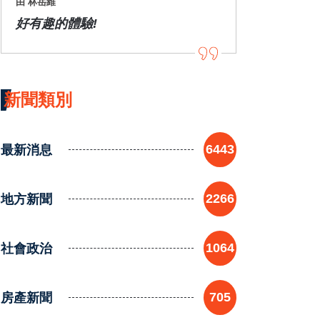
由 林岳維
好有趣的體驗!
新聞類別
最新消息
6443
地方新聞
2266
社會政治
1064
房產新聞
705