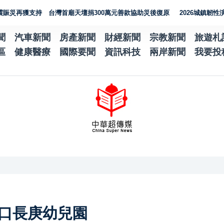
獲支持 台灣首廟天壇捐300萬元善款協助災後復原
2026城鎮韌性演習加
聞
汽車新聞
房產新聞
財經新聞
宗教新聞
旅遊札
區
健康醫療
國際要聞
資訊科技
兩岸新聞
我要投
林口長庚幼兒園