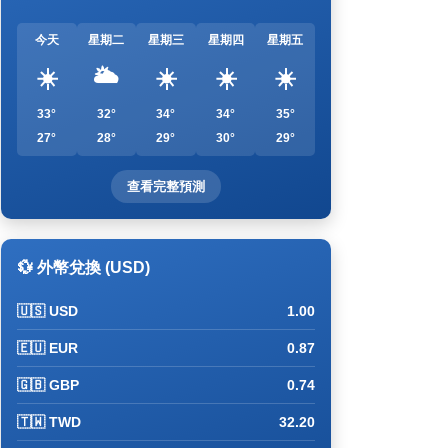
今天
星期二
星期三
星期四
星期五
☀️
🌥️
☀️
☀️
☀️
33°
32°
34°
34°
35°
27°
28°
29°
30°
29°
查看完整預測
💱 外幣兌換 (USD)
🇺🇸 USD
1.00
🇪🇺 EUR
0.87
🇬🇧 GBP
0.74
🇹🇼 TWD
32.20