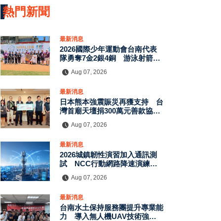
熱門新聞
最新消息
2026國際少年運動會台南代表
隊勇奪7金2銀4銅 游泳射箭籃
球跆拳道展現青年競技實力
Aug 07, 2026
最新消息
日本熊本強震賑災再獲支持 台
灣首廟天壇捐300萬元善款協助
災後復原
Aug 07, 2026
最新消息
2026城鎮韌性演習加入通訊測
試 NCC行動網路降速演練驗
證國家通訊防護能力
Aug 07, 2026
最新消息
台南水土保持服務團提升專業能
力 導入無人機UAV技術強化