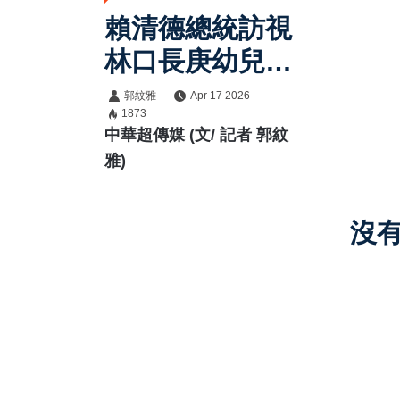
賴清德總統訪視
林口長庚幼兒
園 推動公私協
郭紋雅
Apr 17 2026
1873
力打造完善育兒
中華超傳媒 (文/ 記者 郭紋
環境因應少子化
雅)
沒