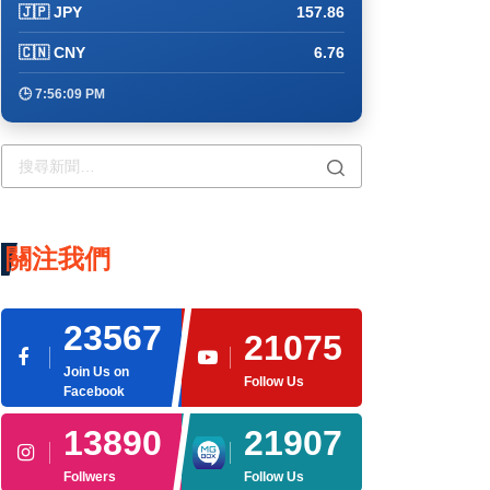
🇯🇵 JPY
157.86
🇨🇳 CNY
6.76
🕒 7:56:09 PM
關注我們
23567
21075
Join Us on
Follow Us
Facebook
13890
21907
Follwers
Follow Us