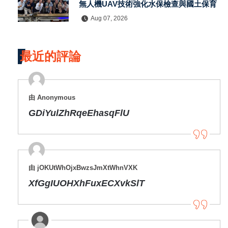
無人機UAV技術強化水保檢查與國土保育
Aug 07, 2026
最近的評論
由 Anonymous
GDiYulZhRqeEhasqFlU
由 jOKUtWhOjxBwzsJmXtWhnVXK
XfGgIUOHXhFuxECXvkSlT