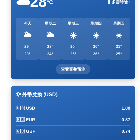
28
🌥️
°C
🌡️ 多雲時陰 ›
今天
星期二
星期三
星期四
星期五
🌥️
🌥️
☀️
☀️
☀️
29°
28°
30°
30°
31°
23°
24°
25°
26°
25°
查看完整預測
💱 外幣兌換 (USD)
🇺🇸 USD
1.00
🇪🇺 EUR
0.87
🇬🇧 GBP
0.74