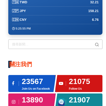
🇹🇼 TWD
32.21
🇯🇵 JPY
158.21
🇨🇳 CNY
6.76
🕒 5:25:55 PM
關注我們
23567
21075
Join Us on Facebook
Follow Us
13890
21907