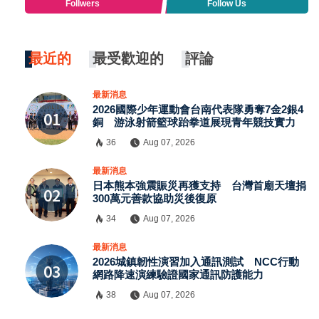
Follwers
Follow Us
最近的
最受歡迎的
評論
最新消息
2026國際少年運動會台南代表隊勇奪7金2銀4
×
銅 游泳射箭籃球跆拳道展現青年競技實力
36
Aug 07, 2026
請加入LINE好友連結
最新消息
日本熊本強震賑災再獲支持 台灣首廟天壇捐
300萬元善款協助災後復原
中 華 超 傳 媒
34
Aug 07, 2026
Https://reurl.cc/adqW77
最新消息
2026城鎮韌性演習加入通訊測試 NCC行動
網路降速演練驗證國家通訊防護能力
38
Aug 07, 2026