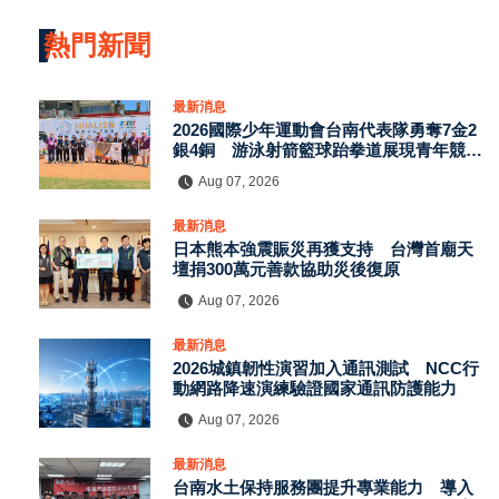
熱門新聞
最新消息
訂閱
2026國際少年運動會台南代表隊勇奪7金2
銀4銅 游泳射箭籃球跆拳道展現青年競技
實力
Aug 07, 2026
最新消息
日本熊本強震賑災再獲支持 台灣首廟天
壇捐300萬元善款協助災後復原
Aug 07, 2026
最新消息
2026城鎮韌性演習加入通訊測試 NCC行
動網路降速演練驗證國家通訊防護能力
Aug 07, 2026
最新消息
台南水土保持服務團提升專業能力 導入