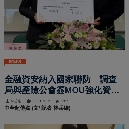
最新消息
金融資安納入國家聯防 調查
局與產險公會簽MOU強化資安
韌性
林岳維
Jul 31 2026
1283
中華超傳媒 (文/ 記者 林岳維)