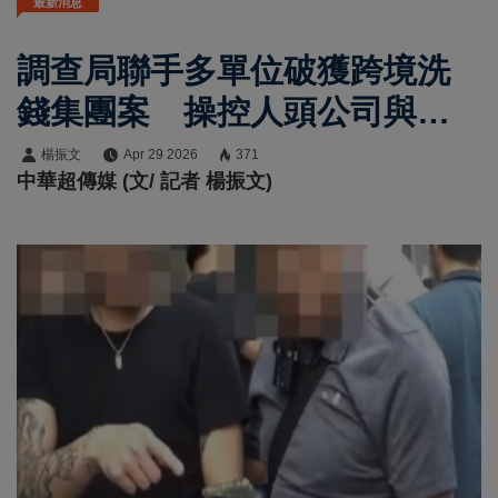
最新消息
調查局聯手多單位破獲跨境洗
錢集團案 操控人頭公司與第
三方支付洗錢高達54億元
楊振文
Apr 29 2026
371
中華超傳媒 (文/ 記者 楊振文)