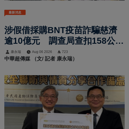
最新消息
涉假借採購BNT疫苗詐騙慈濟
逾10億元 調查局查扣158公斤
黃金、豪宅豪車
康永瑞
Aug 06 2026
723
中華超傳媒 （文/ 記者 康永瑞）