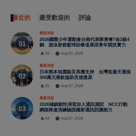
最近的
最受歡迎的
評論
最新消息
2026國際少年運動會台南代表隊勇奪7金2銀4
銅 游泳射箭籃球跆拳道展現青年競技實力
56
Aug 07, 2026
最新消息
日本熊本強震賑災再獲支持 台灣首廟天壇捐
300萬元善款協助災後復原
55
Aug 07, 2026
最新消息
2026城鎮韌性演習加入通訊測試 NCC行動
網路降速演練驗證國家通訊防護能力
64
Aug 07, 2026