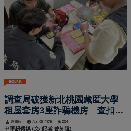
最新消息
調查局破獲新北桃園藏匿大學
租屋套房3座詐騙機房 查扣11
臺貓池揭詐團運作手法
曾知遠
Apr 30 2026
884
中華超傳媒 (文/ 記者 曾知遠)