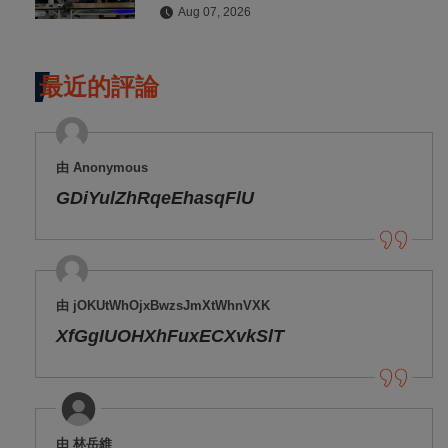
Aug 07, 2026
最近的評論
由 Anonymous
GDiYulZhRqeEhasqFlU
由 jOKUtWhOjxBwzsJmXtWhnVXK
XfGgIUOHXhFuxECXvkSlT
由 林岳維