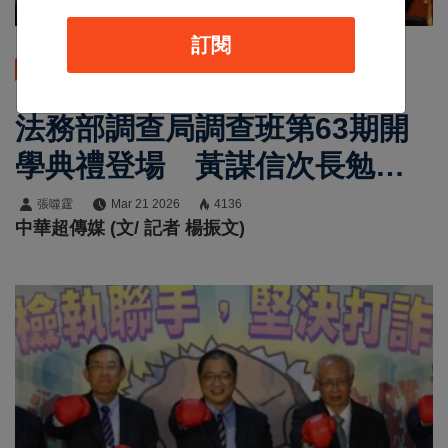
訂閱
最新消息
法務部調查局調查班第63期開
學典禮登場 黃謀信次長勉勵
灌注新血培育菁英 承擔國安
張噬霆
Mar 21 2026
4136
中華超傳媒 (文/ 記者 楊振文)
志業抱負