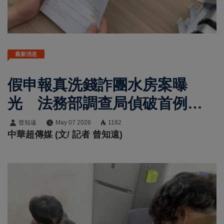
最新消息
假申報真洗錢詐團水房案曝
光 法務部調查局偵破首例謊
報大額通貨交易案件 北市幣
曾知遠
May 07 2026
1182
中華超傳媒 (文/ 記者 曾知遠)
商涉洗錢逾20億元