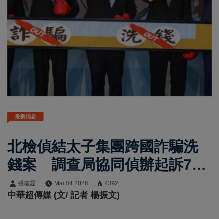
最新消息
北檢偵結太子集團跨國詐騙洗
錢案 調查局協同偵辦起訴75
人、查扣不法資產逾55億元
張噬霆
Mar 04 2026
4392
中華超傳媒 (文/ 記者 楊振文)