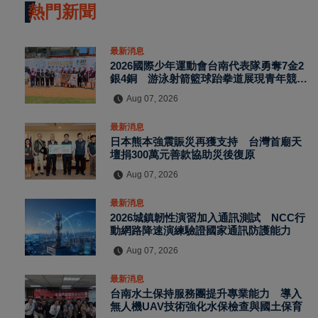
熱門新聞
最新消息
2026國際少年運動會台南代表隊勇奪7金2
銀4銅 游泳射箭籃球跆拳道展現青年競技
實力
Aug 07, 2026
最新消息
日本熊本強震賑災再獲支持 台灣首廟天
壇捐300萬元善款協助災後復原
Aug 07, 2026
最新消息
2026城鎮韌性演習加入通訊測試 NCC行
動網路降速演練驗證國家通訊防護能力
Aug 07, 2026
最新消息
台南水土保持服務團提升專業能力 導入
無人機UAV技術強化水保檢查與國土保育