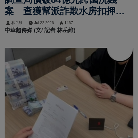
案 查獲幫派詐欺水房扣押逾
億元犯罪所得
林岳維
Jul 22 2026
1467
中華超傳媒 (文/ 記者 林岳維)