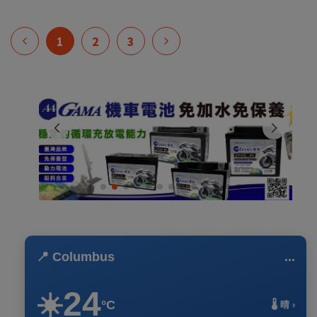
1
2
3
📍 Columbus
...
24
☀️
°C
🌡️ 晴 ›