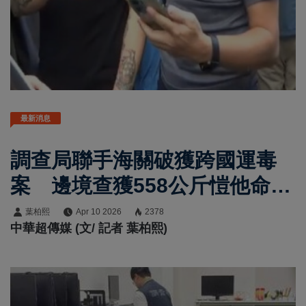
最新消息
調查局聯手海關破獲跨國運毒
案 邊境查獲558公斤愷他命市
值逾3億元
葉柏熙
Apr 10 2026
2378
中華超傳媒 (文/ 記者 葉柏熙)