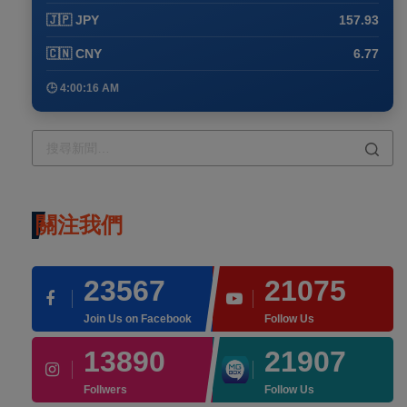
🇯🇵 JPY
157.93
🇨🇳 CNY
6.77
🕒 4:00:16 AM
關注我們
23567
21075
Join Us on Facebook
Follow Us
13890
21907
Follwers
Follow Us