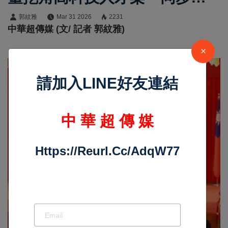
辦11案全面強化臺灣產業安全
郭紋雅
Mar 31 2026
2231
中華超傳媒 (文/ 記者 郭紋雅)
防線
×
請加入LINE好友連結
中 華 超 傳 媒
Https://reurl.cc/adqW77