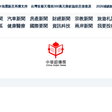
災再獲支持 台灣首廟天壇捐300萬元善款協助災後復原
2026城鎮韌性演
聞
汽車新聞
房產新聞
財經新聞
宗教新聞
旅遊札
區
健康醫療
國際要聞
資訊科技
兩岸新聞
我要投