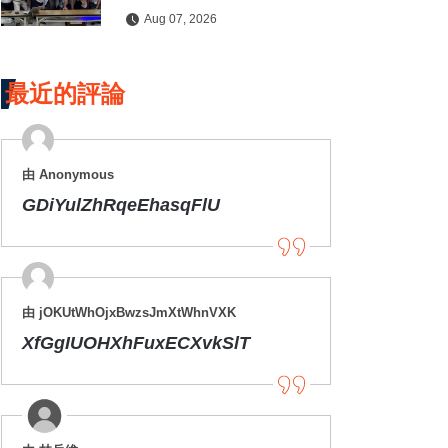
水保檢查與國土保育
Aug 07, 2026
最近的評論
由 Anonymous
GDiYulZhRqeEhasqFlU
由 jOKUtWhOjxBwzsJmXtWhnVXK
XfGgIUOHXhFuxECXvkSlT