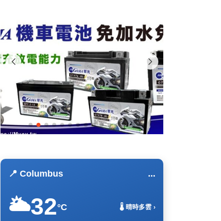
📍 Columbus
...
32
🌥️
°C
🌡️ 晴時多雲 ›