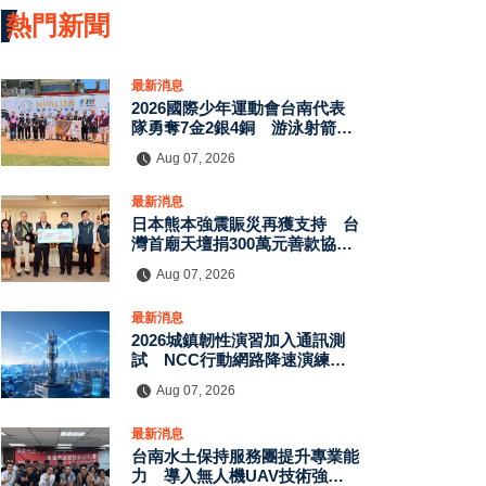
熱門新聞
最新消息
2026國際少年運動會台南代表
隊勇奪7金2銀4銅 游泳射箭籃
球跆拳道展現青年競技實力
Aug 07, 2026
最新消息
日本熊本強震賑災再獲支持 台
灣首廟天壇捐300萬元善款協助
災後復原
Aug 07, 2026
最新消息
2026城鎮韌性演習加入通訊測
試 NCC行動網路降速演練驗
證國家通訊防護能力
Aug 07, 2026
最新消息
台南水土保持服務團提升專業能
力 導入無人機UAV技術強化