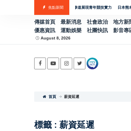
表隊勇奪7金2銀4銅 游泳射箭籃球跆拳道展現青年競技實力
焦點新聞
日本熊本強震賑
傳媒首頁
最新消息
社會政治
地方新
優惠資訊
運動娛樂
社團快訊
影音專
August 8, 2026
首頁
薪資延遲
標籤 : 薪資延遲