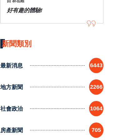
由 林岳維
好有趣的體驗!
新聞類別
最新消息
6443
地方新聞
2266
社會政治
1064
房產新聞
705