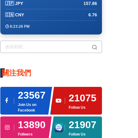
🇯🇵 JPY
157.86
🇨🇳 CNY
6.76
🕒 8:23:35 PM
關注我們
23567
21075
Join Us on
Follow Us
Facebook
13890
21907
Follwers
Follow Us