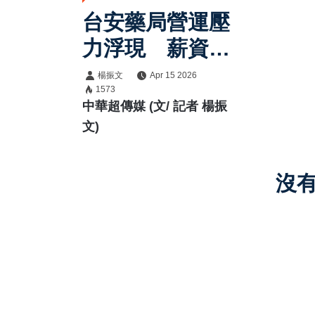
台安藥局營運壓
力浮現 薪資延
遲與門市整併未
楊振文
Apr 15 2026
1573
果 社區藥局市
中華超傳媒 (文/ 記者 楊振
場進入結構重組
文)
期
沒