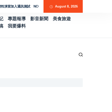
習加入通訊測試 NCC行動網路降速演練驗證國家通訊防護能力
August 8, 2026
台南水土保持
記
專題報導
影音新聞
美食旅遊
稿
我要爆料