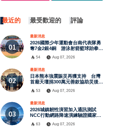
最近的
最受歡迎的
評論
×
最新消息
2026國際少年運動會台南代表隊勇
奪7金2銀4銅 游泳射箭籃球跆拳道
展現青年競技實力
54
Aug 07, 2026
最新消息
日本熊本強震賑災再獲支持 台灣
首廟天壇捐300萬元善款協助災後復
原
53
Aug 07, 2026
最新消息
2026城鎮韌性演習加入通訊測試
NCC行動網路降速演練驗證國家通
訊防護能力
63
Aug 07, 2026