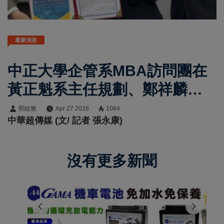
最新消息
中正大學企管系MBA訪問團在
黃正魁系主任規劃、鄭祥麟教
授帶隊參訪由布院玉之湯 董
郭紋雅
Apr 27 2026
1064
中華超傳媒 (文/ 記者 張永康)
事長兼總經理桑野和泉親自接
待揭日本溫泉觀光與地方創生
沒有更多新聞
關鍵