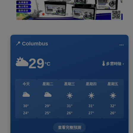
📍 Columbus
...
29
🌥️
°C
🌡️ 多雲時陰 ›
今天
星期二
星期三
星期四
星期五
🌥️
🌥️
☀️
☀️
☀️
30°
29°
31°
31°
32°
24°
25°
26°
27°
26°
查看完整預測