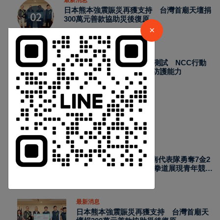
日本熊本強震賑災再獲支持 台灣首廟天壇捐
300萬元善款協助災後復原
×
34
Aug 07, 2026
最新消息
2026城鎮韌性演習加入通訊測試 NCC行動
網路降速演練驗證國家通訊防護能力
39
Aug 07, 2026
熱門新聞
最新消息
2026國際少年運動會台南代表隊勇奪7金2
銀4銅 游泳射箭籃球跆拳道展現青年競技
實力
Aug 07, 2026
最新消息
日本熊本強震賑災再獲支持 台灣首廟天