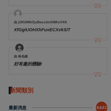
由 jOKUtWhOjxBwzsJmXtWhnVXK
XfGgIUOHXhFuxECXvkSlT
由 林岳維
好有趣的體驗!
新聞類別
最新消息
6443