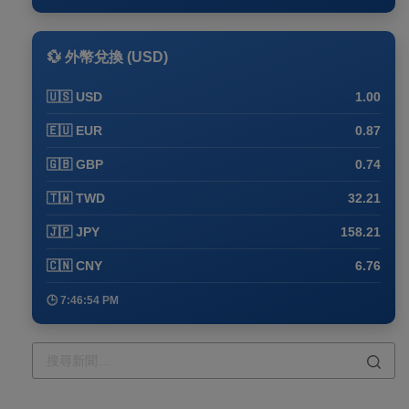
💱 外幣兌換 (USD)
🇺🇸 USD
1.00
🇪🇺 EUR
0.87
🇬🇧 GBP
0.74
🇹🇼 TWD
32.21
🇯🇵 JPY
158.21
🇨🇳 CNY
6.76
🕒 7:46:54 PM