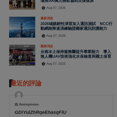
壇捐300萬元善款協助災後復原
Aug 07, 2026
最新消息
2026城鎮韌性演習加入通訊測試 NCC行
動網路降速演練驗證國家通訊防護能力
Aug 07, 2026
最新消息
台南水土保持服務團提升專業能力 導入
無人機UAV技術強化水保檢查與國土保育
Aug 07, 2026
最近的評論
由 Anonymous
GDiYulZhRqeEhasqFlU