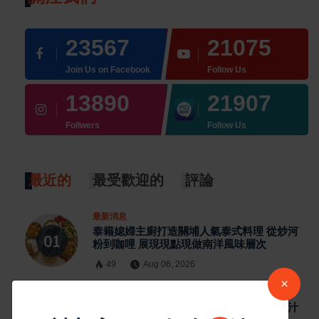
23567
21075
Join Us on Facebook
Follow Us
13890
21907
Follwers
Follow Us
最近的
最受歡迎的
評論
最新消息
泰籍媳婦主廚打造關埔人氣泰式料理 從炒河
粉到咖哩 展現現點現做南洋風味層次
49
Aug 06, 2026
×
最新消息
雲林宵夜美食 北港人氣炸雞外酥內嫩又爆汁