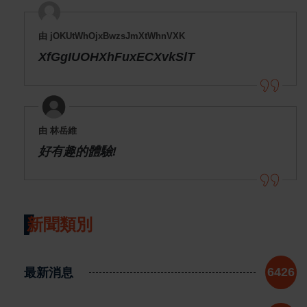
由 jOKUtWhOjxBwzsJmXtWhnVXK
XfGgIUOHXhFuxECXvkSlT
由 林岳維
好有趣的體驗!
新聞類別
最新消息
6426