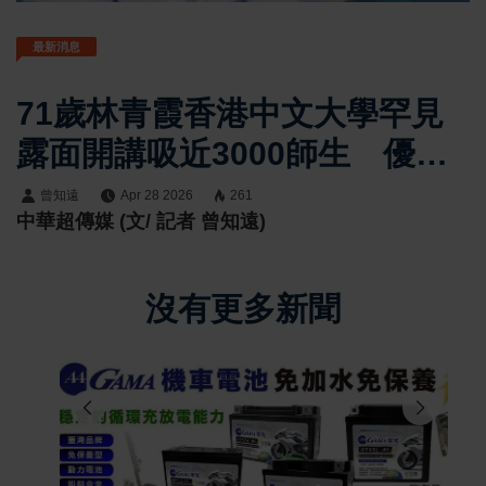
最新消息
71歲林青霞香港中文大學罕見
露面開講吸近3000師生 優雅
現身展現白髮自然狀態掀最美
曾知遠
Apr 28 2026
261
中華超傳媒 (文/ 記者 曾知遠)
老去討論
沒有更多新聞