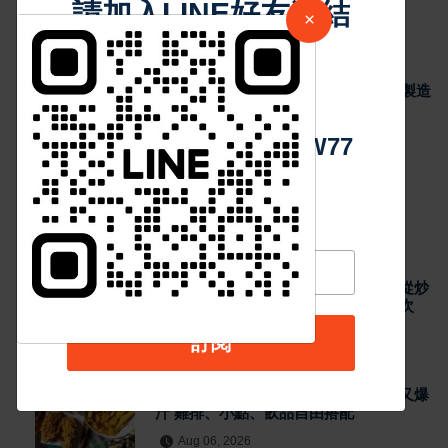
雞排、小點、飲品自由搭配
請加入LINE好友連結
×
41
Aug 06, 2026
最新消息
中 華 超 傳 媒
瞄準 AI 搜尋紅利 里德科訊插旗台中 助攻製造
業佈局 GEO
45
Aug 06, 2026
Https://reurl.cc/adqW77
熱門新聞
最新消息
泰籍媳婦主廚打造關埔人氣泰式料理 從炒
河粉到咖哩 展現現點現做南洋風味層次
Aug 06, 2026
訂閱
最新消息
雲林宵夜美食 北港人氣炸雞外酥內嫩又爆
汁 雞排、小點、飲品自由搭配
Aug 06, 2026