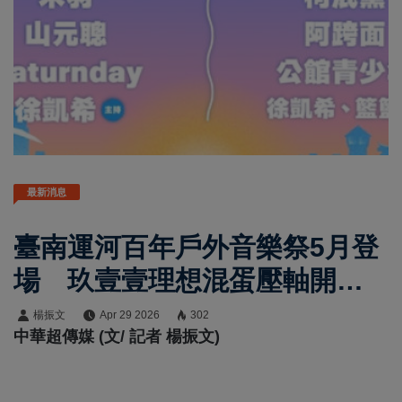
最新消息
臺南運河百年戶外音樂祭5月登
場 玖壹壹理想混蛋壓軸開唱
點亮臺南水岸夜景
楊振文
Apr 29 2026
302
中華超傳媒 (文/ 記者 楊振文)