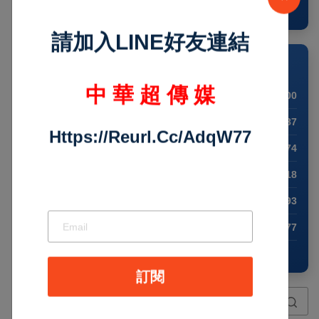
×
查看完整預測
請加入LINE好友連結
💱 外幣兌換 (USD)
🇺🇸 USD
1.00
中 華 超 傳 媒
🇪🇺 EUR
0.87
Https://reurl.cc/adqW77
🇬🇧 GBP
0.74
🇹🇼 TWD
32.18
🇯🇵 JPY
157.93
🇨🇳 CNY
6.77
🕒 2:12:38 PM
訂閱