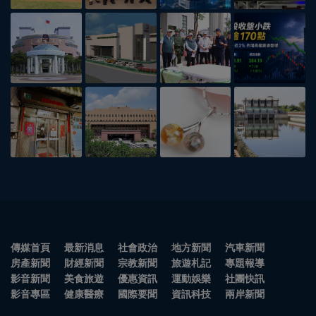
傳媒首頁
最新消息
社會政治
地方新聞
汽車新聞
房產新聞
財經新聞
宗教新聞
旅遊札記
專題報導
影音新聞
美食旅遊
優惠資訊
運動娛樂
社團快訊
影音專區
健康醫療
國際要聞
資訊科技
兩岸新聞