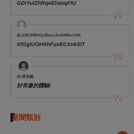
GDiYulZhRqeEhasqFlU
由 jOKUtWhOjxBwzsJmXtWhnVXK
XfGgIUOHXhFuxECXvkSlT
由 林岳維
好有趣的體驗!
新聞類別