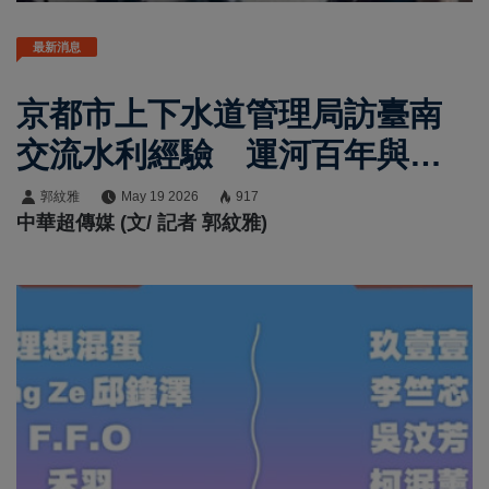
最新消息
京都市上下水道管理局訪臺南
交流水利經驗 運河百年與締
盟5週年深化臺日古都合作
郭紋雅
May 19 2026
917
中華超傳媒 (文/ 記者 郭紋雅)