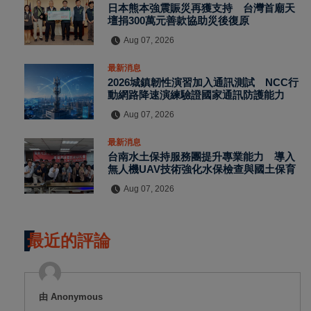
日本熊本強震賑災再獲支持 台灣首廟天
壇捐300萬元善款協助災後復原
Aug 07, 2026
最新消息
2026城鎮韌性演習加入通訊測試 NCC行
動網路降速演練驗證國家通訊防護能力
Aug 07, 2026
最新消息
台南水土保持服務團提升專業能力 導入
無人機UAV技術強化水保檢查與國土保育
Aug 07, 2026
最近的評論
由 Anonymous