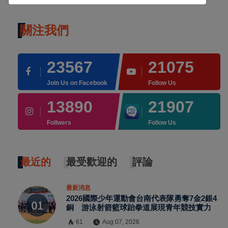
關注我們
23567
21075
Join Us on Facebook
Follow Us
13890
21907
Follwers
Follow Us
最近的
最受歡迎的
評論
最新消息
2026國際少年運動會台南代表隊勇奪7金2銀4
銅 游泳射箭籃球跆拳道展現青年競技實力
61
Aug 07, 2026