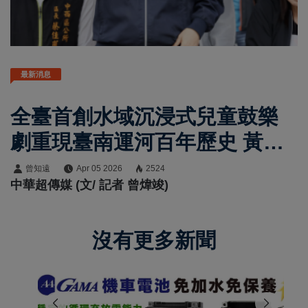
最新消息
全臺首創水域沉浸式兒童鼓樂
劇重現臺南運河百年歷史 黃偉
哲市長邀市民來河樂廣場觀賞
曾知遠
Apr 05 2026
2524
中華超傳媒 (文/ 記者 曾煒竣)
「鼓舞水城」
沒有更多新聞