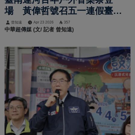
場 黃偉哲號召五一連假臺南
開唱展現音樂實力
曾知遠
Apr 23 2026
357
中華超傳媒 (文/ 記者 曾知遠)