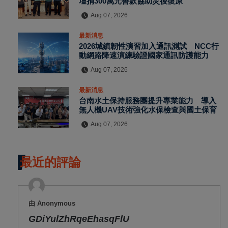
壇捐300萬元善款協助災後復原
Aug 07, 2026
最新消息
2026城鎮韌性演習加入通訊測試 NCC行
動網路降速演練驗證國家通訊防護能力
Aug 07, 2026
最新消息
台南水土保持服務團提升專業能力 導入
無人機UAV技術強化水保檢查與國土保育
Aug 07, 2026
最近的評論
由 Anonymous
GDiYulZhRqeEhasqFlU