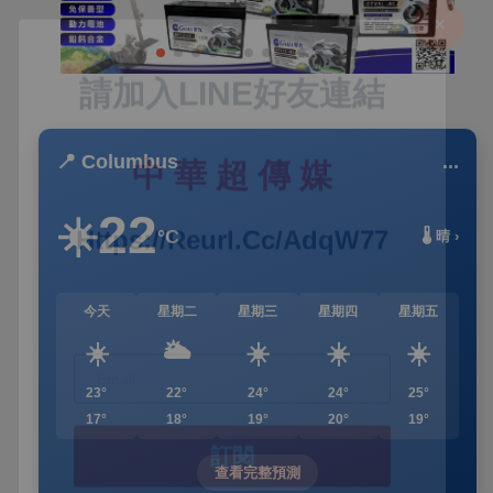
📍 Columbus
...
22
☀️
°C
🌡️ 晴 ›
今天
星期二
星期三
星期四
星期五
☀️
🌥️
☀️
☀️
☀️
23°
22°
24°
24°
25°
17°
18°
19°
20°
19°
查看完整預測