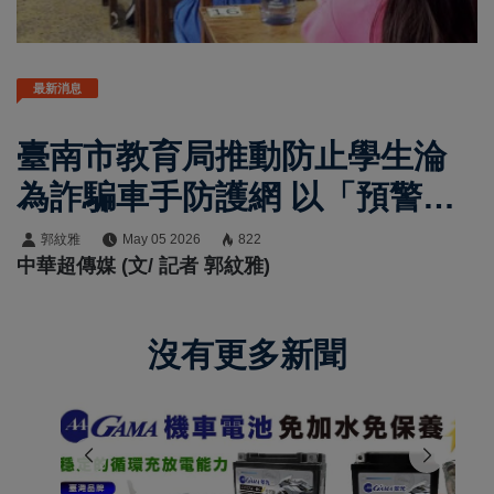
最新消息
臺南市教育局推動防止學生淪
為詐騙車手防護網 以「預警、
教育、輔導」三位一體機制強
郭紋雅
May 05 2026
822
中華超傳媒 (文/ 記者 郭紋雅)
化校園防詐成效
沒有更多新聞