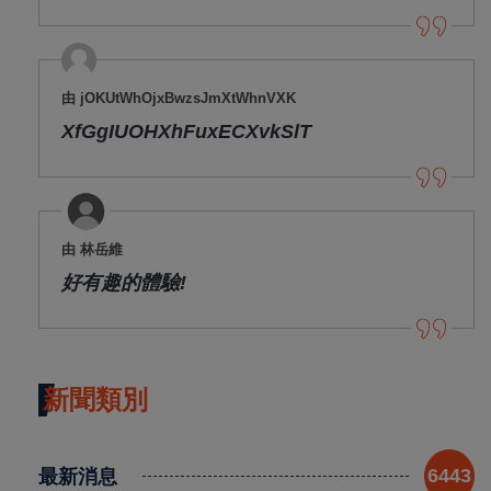
由 jOKUtWhOjxBwzsJmXtWhnVXK
XfGgIUOHXhFuxECXvkSlT
由 林岳維
好有趣的體驗!
新聞類別
最新消息
6443