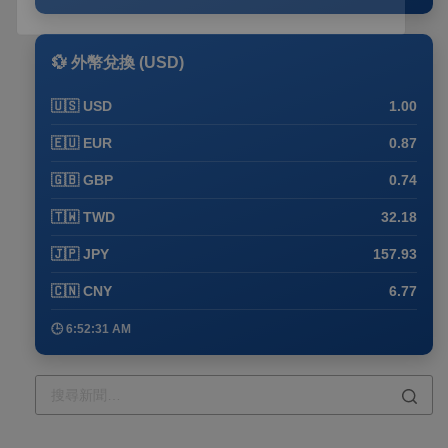
💱 外幣兌換 (USD)
🇺🇸 USD
1.00
🇪🇺 EUR
0.87
🇬🇧 GBP
0.74
🇹🇼 TWD
32.18
🇯🇵 JPY
157.93
🇨🇳 CNY
6.77
🕒 6:52:41 AM