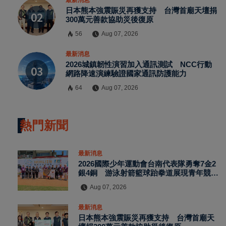
日本熊本強震賑災再獲支持 台灣首廟天壇捐
300萬元善款協助災後復原
請加入LINE好友連結
56
Aug 07, 2026
最新消息
中 華 超 傳 媒
2026城鎮韌性演習加入通訊測試 NCC行動
網路降速演練驗證國家通訊防護能力
64
Aug 07, 2026
Https://reurl.cc/adqW77
熱門新聞
最新消息
2026國際少年運動會台南代表隊勇奪7金2
銀4銅 游泳射箭籃球跆拳道展現青年競技
實力
Aug 07, 2026
訂閱
最新消息
日本熊本強震賑災再獲支持 台灣首廟天