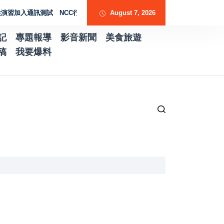
加入通訊測試 NCC行動網路降速演練驗證國家通訊防護能力
August 7, 2026
台南水土保持服
記
專題報導
影音新聞
美食旅遊
稿
我要爆料