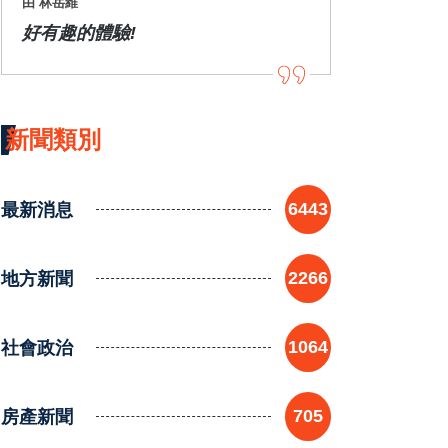
由 林岳維
好有趣的體驗!
新聞類別
最新消息
6443
地方新聞
2266
社會政治
1064
房產新聞
705