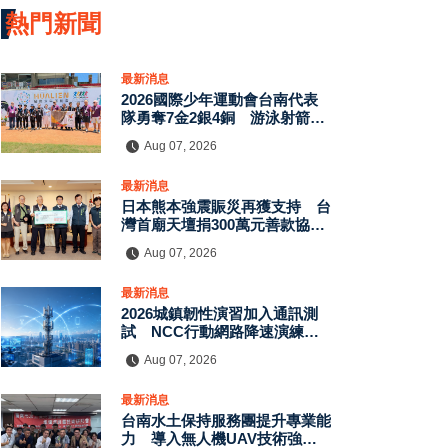
熱門新聞
最新消息
2026國際少年運動會台南代表
隊勇奪7金2銀4銅 游泳射箭籃
球跆拳道展現青年競技實力
Aug 07, 2026
最新消息
日本熊本強震賑災再獲支持 台
灣首廟天壇捐300萬元善款協助
災後復原
Aug 07, 2026
最新消息
2026城鎮韌性演習加入通訊測
試 NCC行動網路降速演練驗
證國家通訊防護能力
Aug 07, 2026
最新消息
台南水土保持服務團提升專業能
力 導入無人機UAV技術強化