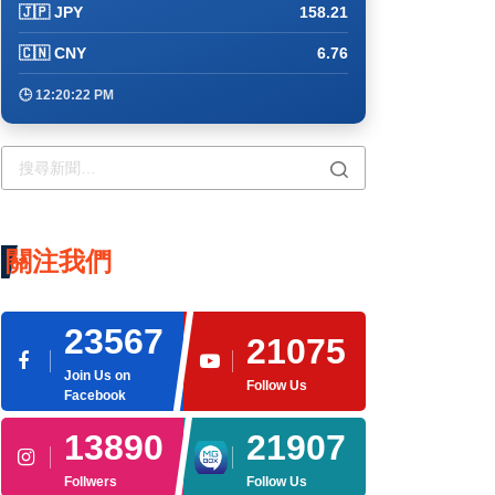
🇯🇵 JPY
158.21
🇨🇳 CNY
6.76
🕒 12:20:22 PM
關注我們
23567
21075
Join Us on
Follow Us
Facebook
13890
21907
Follwers
Follow Us