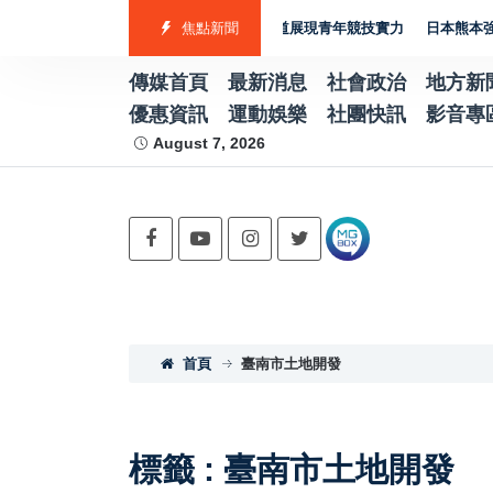
隊勇奪7金2銀4銅 游泳射箭籃球跆拳道展現青年競技實力
焦點新聞
日本熊本強震賑災
傳媒首頁
最新消息
社會政治
地方新
優惠資訊
運動娛樂
社團快訊
影音專
August 7, 2026
首頁
臺南市土地開發
標籤 : 臺南市土地開發