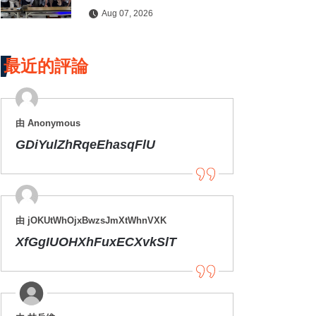
水保檢查與國土保育
Aug 07, 2026
最近的評論
由 Anonymous
GDiYulZhRqeEhasqFlU
由 jOKUtWhOjxBwzsJmXtWhnVXK
XfGgIUOHXhFuxECXvkSlT