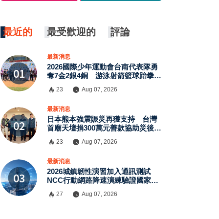
最近的
最受歡迎的
評論
最新消息
2026國際少年運動會台南代表隊勇
奪7金2銀4銅 游泳射箭籃球跆拳道
展現青年競技實力
23
Aug 07, 2026
×
最新消息
日本熊本強震賑災再獲支持 台灣
首廟天壇捐300萬元善款協助災後復
原
23
Aug 07, 2026
最新消息
2026城鎮韌性演習加入通訊測試
NCC行動網路降速演練驗證國家通
訊防護能力
27
Aug 07, 2026