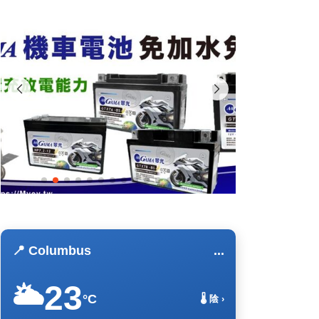
📍 Columbus
...
23
🌥️
°C
🌡️ 陰 ›