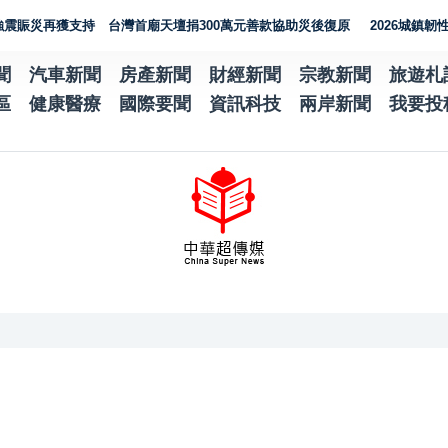
再獲支持 台灣首廟天壇捐300萬元善款協助災後復原
2026城鎮韌性演習
聞
汽車新聞
房產新聞
財經新聞
宗教新聞
旅遊札
區
健康醫療
國際要聞
資訊科技
兩岸新聞
我要投