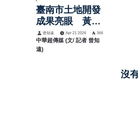
臺南市土地開發
成果亮眼 黃偉
哲市長強調持續
曾知遠
Apr 21 2026
366
中華超傳媒 (文/ 記者 曾知
建構永續宜居新
遠)
城
沒