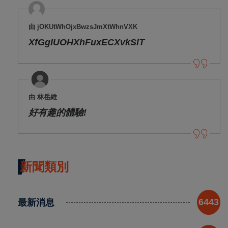
由 jOKUtWhOjxBwzsJmXtWhnVXK
XfGgIUOHXhFuxECXvkSlT
由 林岳維
好有趣的體驗!
新聞類別
最新消息
6443