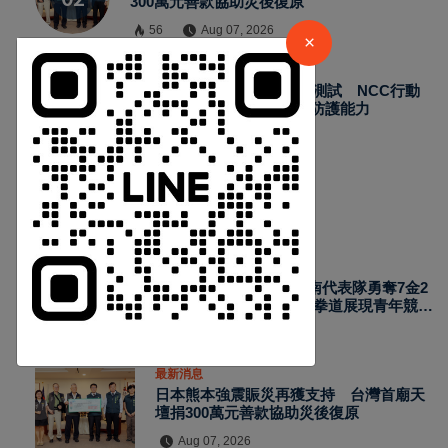
300萬元善款協助災後復原
56
Aug 07, 2026
×
最新消息
2026城鎮韌性演習加入通訊測試 NCC行動
網路降速演練驗證國家通訊防護能力
64
Aug 07, 2026
熱門新聞
最新消息
2026國際少年運動會台南代表隊勇奪7金2
銀4銅 游泳射箭籃球跆拳道展現青年競技
實力
Aug 07, 2026
最新消息
日本熊本強震賑災再獲支持 台灣首廟天
壇捐300萬元善款協助災後復原
Aug 07, 2026