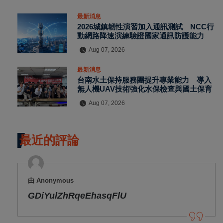
最新消息
2026城鎮韌性演習加入通訊測試 NCC行
動網路降速演練驗證國家通訊防護能力
Aug 07, 2026
最新消息
台南水土保持服務團提升專業能力 導入
無人機UAV技術強化水保檢查與國土保育
Aug 07, 2026
最近的評論
由 Anonymous
GDiYulZhRqeEhasqFlU