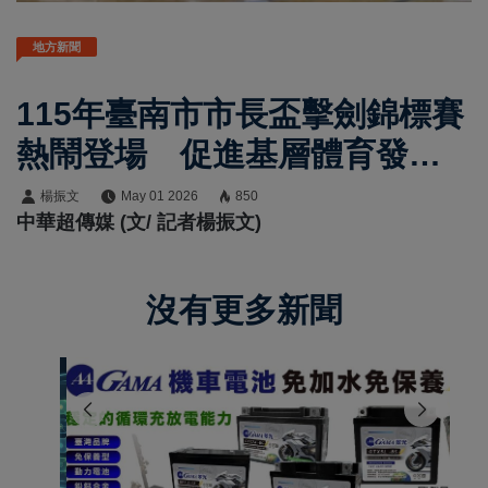
地方新聞
115年臺南市市長盃擊劍錦標賽
熱鬧登場 促進基層體育發展
向下扎根培育選手
楊振文
May 01 2026
850
中華超傳媒 (文/ 記者楊振文)
沒有更多新聞