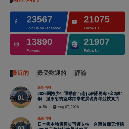
23567
21075
Join Us on Facebook
Follow Us
13890
21907
Follwers
Follow Us
最近的
最受歡迎的
評論
最新消息
2026國際少年運動會台南代表隊勇奪7金2銀4
銅 游泳射箭籃球跆拳道展現青年競技實力
56
Aug 07, 2026
最新消息
日本熊本強震賑災再獲支持 台灣首廟天壇捐