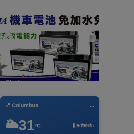
📍 Columbus
...
31
🌥️
°C
🌡️ 多雲時晴 ›