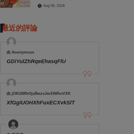
拍貼與扭蛋牆活動全公開
Aug 06, 2026
最近的評論
由 Anonymous
GDiYulZhRqeEhasqFlU
由 jOKUtWhOjxBwzsJmXtWhnVXK
XfGgIUOHXhFuxECXvkSlT