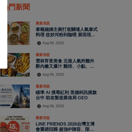
熱門新聞
最新消息
泰籍媳婦主廚打造關埔人氣泰式
料理 從炒河粉到咖哩 展現現點
現做南洋風味層次
Aug 06, 2026
最新消息
雲林宵夜美食 北港人氣炸雞外
酥內嫩又爆汁 雞排、小點、飲
品自由搭配
Aug 06, 2026
最新消息
瞄準 AI 搜尋紅利 里德科訊插旗
台中 助攻製造業佈局 GEO
Aug 06, 2026
最新消息
LINE FRIENDS 2026台灣文博
會重磅回歸 超強IP陣容、限定