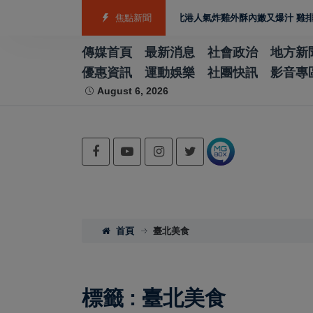
攻製造業佈局 GEO
雲林宵夜美食 北港人氣炸雞外酥內嫩又爆汁 雞排、小點
焦點新聞
傳媒首頁
最新消息
社會政治
地方新
優惠資訊
運動娛樂
社團快訊
影音專
August 6, 2026
首頁
臺北美食
標籤 : 臺北美食