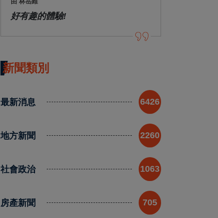
由 林岳維
好有趣的體驗!
新聞類別
最新消息
6426
地方新聞
2260
社會政治
1063
房產新聞
705