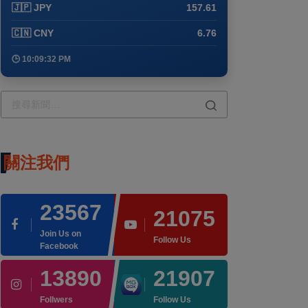
🇯🇵 JPY
157.61
🇨🇳 CNY
6.76
🕒 10:09:32 PM
關注我們
23567
21075
Join Us on
Follow Us
Facebook
13890
21907
Follwers
Follow Us