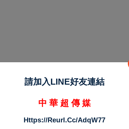
請加入LINE好友連結
中 華 超 傳 媒
Https://reurl.cc/adqW77