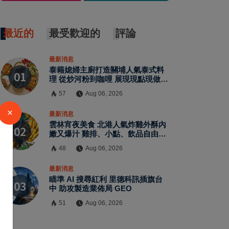
最近的
最受歡迎的
評論
最新消息
泰籍媳婦主廚打造關埔人氣泰式料
理 從炒河粉到咖哩 展現現點現做南
洋風味層次
57
Aug 06, 2026
×
最新消息
雲林宵夜美食 北港人氣炸雞外酥內
嫩又爆汁 雞排、小點、飲品自由搭
配
48
Aug 06, 2026
最新消息
瞄準 AI 搜尋紅利 里德科訊插旗台
中 助攻製造業佈局 GEO
51
Aug 06, 2026