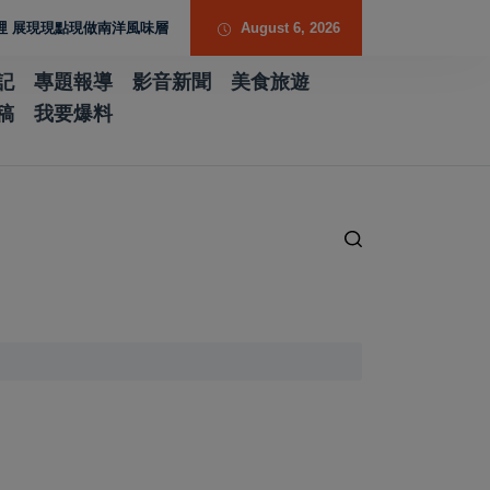
現點現做南洋風味層次
歷史厚度 光影流動 胡焱榮用「石說新語」重構當代翡
August 6, 2026
記
專題報導
影音新聞
美食旅遊
稿
我要爆料