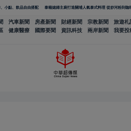
、飲品自由搭配
泰籍媳婦主廚打造關埔人氣泰式料理 從炒河粉到咖哩 展現
聞
汽車新聞
房產新聞
財經新聞
宗教新聞
旅遊札
區
健康醫療
國際要聞
資訊科技
兩岸新聞
我要投