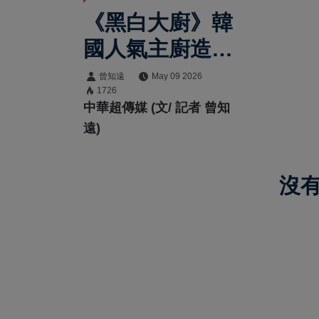
《黑白大廚》韓
國人氣主廚造訪
臺北南門市場
曾知遠
May 09 2026
1726
大讚市場美食助
中華超傳媒 (文/ 記者 曾知
攻臺北觀光熱潮
遠)
沒