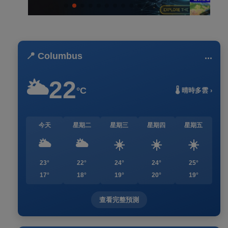
📍 Columbus
...
22
🌥️
°C
🌡️ 晴時多雲 ›
今天
星期二
星期三
星期四
星期五
🌥️
🌥️
☀️
☀️
☀️
23°
22°
24°
24°
25°
17°
18°
19°
20°
19°
查看完整預測