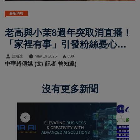
最新消息
老高與小茉8週年突取消直播！
「家裡有事」引發粉絲憂心
AI疑雲與婚變傳聞再延燒
曾知遠
May 19 2026
880
中華超傳媒 (文/ 記者 曾知遠)
沒有更多新聞