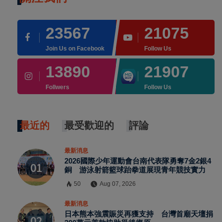
23567
21075
Join Us on Facebook
Follow Us
13890
21907
Follwers
Follow Us
最近的
最受歡迎的
評論
最新消息
2026國際少年運動會台南代表隊勇奪7金2銀4
銅 游泳射箭籃球跆拳道展現青年競技實力
50
Aug 07, 2026
最新消息
日本熊本強震賑災再獲支持 台灣首廟天壇捐