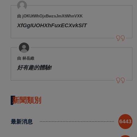
由 jOKUtWhOjxBwzsJmXtWhnVXK
XfGgIUOHXhFuxECXvkSlT
由 林岳維
好有趣的體驗!
新聞類別
最新消息
6443