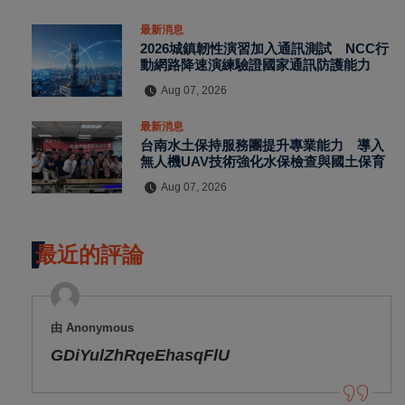
最新消息
2026城鎮韌性演習加入通訊測試 NCC行
動網路降速演練驗證國家通訊防護能力
Aug 07, 2026
最新消息
台南水土保持服務團提升專業能力 導入
無人機UAV技術強化水保檢查與國土保育
Aug 07, 2026
最近的評論
由 Anonymous
GDiYulZhRqeEhasqFlU