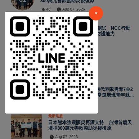
300萬元善款協助災後復原
48
Aug 07, 2026
×
最新消息
2026城鎮韌性演習加入通訊測試 NCC行動
網路降速演練驗證國家通訊防護能力
55
Aug 07, 2026
熱門新聞
最新消息
2026國際少年運動會台南代表隊勇奪7金2
銀4銅 游泳射箭籃球跆拳道展現青年競技
實力
Aug 07, 2026
最新消息
日本熊本強震賑災再獲支持 台灣首廟天
壇捐300萬元善款協助災後復原
Aug 07, 2026