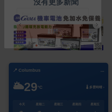
沒有更多新聞
📍 Columbus
...
29
🌥️
°C
🌡️ 多雲時晴 ›
今天
星期二
星期三
星期四
星期五