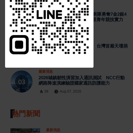
Https://reurl.cc/adqW77
最新消息
2026國際少年運動會台南代表隊勇奪7金2銀4
銅 游泳射箭籃球跆拳道展現青年競技實力
36
Aug 07, 2026
最新消息
日本熊本強震賑災再獲支持 台灣首廟天壇捐
300萬元善款協助災後復原
34
Aug 07, 2026
訂閱
最新消息
2026城鎮韌性演習加入通訊測試 NCC行動
網路降速演練驗證國家通訊防護能力
38
Aug 07, 2026
熱門新聞
最新消息