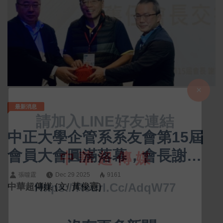
最新消息
中正大學企管系系友會第15屆
會員大會圓滿落幕，會長謝明
信交棒新任張鈞棓會長，由系
張噬霆
Dec 29 2025
9161
中華超傳媒 (文/ 黃俊憲)
主任黃正魁監交，展現世代傳
承與系友交流能量