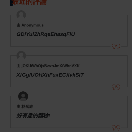
最近的評論
由 Anonymous
GDiYulZhRqeEhasqFlU
由 jOKUtWhOjxBwzsJmXtWhnVXK
XfGgIUOHXhFuxECXvkSlT
由 林岳維
好有趣的體驗!