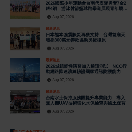
2026國際少年運動會台南代表隊勇奪7金2
銀4銅 游泳射箭籃球跆拳道展現青年競技
實力
Aug 07, 2026
最新消息
日本熊本強震賑災再獲支持 台灣首廟天
壇捐300萬元善款協助災後復原
Aug 07, 2026
最新消息
2026城鎮韌性演習加入通訊測試 NCC行
動網路降速演練驗證國家通訊防護能力
Aug 07, 2026
最新消息
台南水土保持服務團提升專業能力 導入
無人機UAV技術強化水保檢查與國土保育
Aug 07, 2026