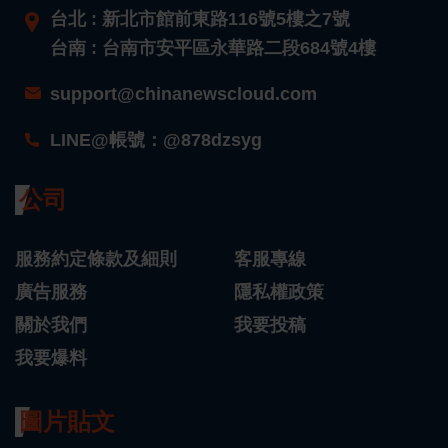
台北 : 新北市館前東路116號5樓之7號
台南 : 台南市安平區永華路二段684號4樓
support@chinanewscloud.com
LINE@帳號：@878dzsyg
公司
服務約定條款及細則
客服專線
廣告服務
隱私權政策
關於我們
我要投稿
我要爆料
圖片貼文