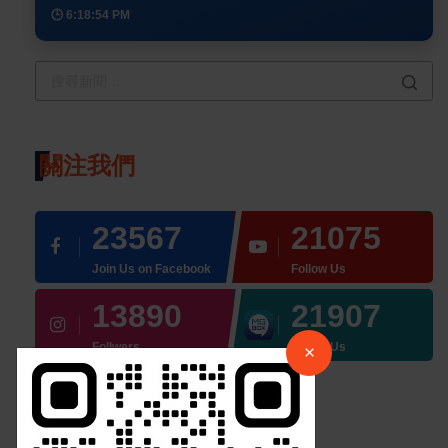
🕒 6:18:54 PM
關注我們
23567
21075
Join Us on Facebook
Follow Us
×
13890
21907
請加入LINE好友連結
Follwers
Follow Us
×
中 華 超 傳 媒
最近的
最受歡迎的
評論