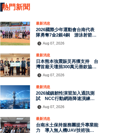
熱門新聞
最新消息
2026國際少年運動會台南代表
隊勇奪7金2銀4銅 游泳射箭籃
球跆拳道展現青年競技實力
Aug 07, 2026
最新消息
日本熊本強震賑災再獲支持 台
灣首廟天壇捐300萬元善款協助
災後復原
Aug 07, 2026
最新消息
2026城鎮韌性演習加入通訊測
試 NCC行動網路降速演練驗
證國家通訊防護能力
Aug 07, 2026
最新消息
台南水土保持服務團提升專業能
力 導入無人機UAV技術強化