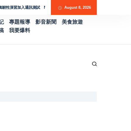
性演習加入通訊測試 NCC行動網路降速演練驗證國家通訊防護能力
August 8, 2026
台南水土
記
專題報導
影音新聞
美食旅遊
稿
我要爆料