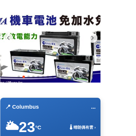
📍 Columbus
...
23
🌥️
°C
🌡️ 晴朗偶有雲 ›