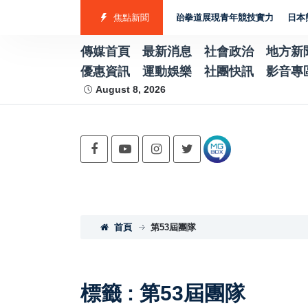
南代表隊勇奪7金2銀4銅 游泳射箭籃球跆拳道展現青年競技實力
焦點新聞
日本熊本強
傳媒首頁
最新消息
社會政治
地方新
優惠資訊
運動娛樂
社團快訊
影音專
August 8, 2026
首頁
第53屆團隊
標籤 : 第53屆團隊