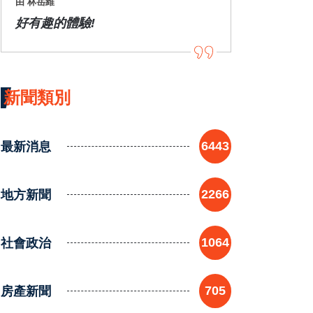
由 林岳維
好有趣的體驗!
新聞類別
最新消息
6443
地方新聞
2266
社會政治
1064
房產新聞
705