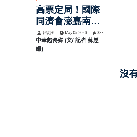
高票定局！國際
同濟會澎嘉南區
第53屆團隊接棒
郭紋雅
May 05 2026
888
中華超傳媒 (文/ 記者 蘇慧
新局 黃峻哲當
姍)
選主席張文池任
候任主席
沒