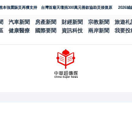
震賑災再獲支持 台灣首廟天壇捐300萬元善款協助災後復原
2026城鎮韌
聞
汽車新聞
房產新聞
財經新聞
宗教新聞
旅遊札
區
健康醫療
國際要聞
資訊科技
兩岸新聞
我要投