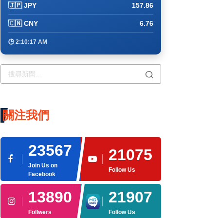
🇯🇵 JPY
157.86
🇨🇳 CNY
6.76
🕒 2:10:17 AM
關注我們
23567
21075
Join Us on
Follow Us
Facebook
13890
21907
Follwers
Follow Us