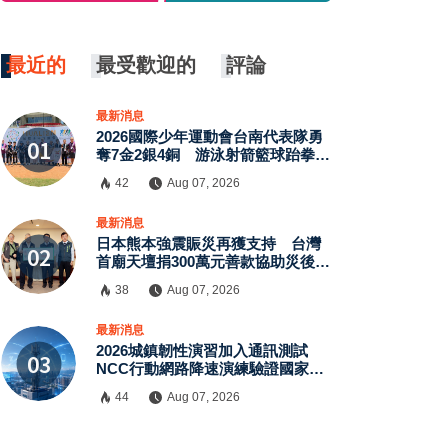
最近的
最受歡迎的
評論
最新消息
2026國際少年運動會台南代表隊勇
奪7金2銀4銅 游泳射箭籃球跆拳道
展現青年競技實力
42
Aug 07, 2026
最新消息
日本熊本強震賑災再獲支持 台灣
首廟天壇捐300萬元善款協助災後復
原
38
Aug 07, 2026
最新消息
2026城鎮韌性演習加入通訊測試
NCC行動網路降速演練驗證國家通
訊防護能力
44
Aug 07, 2026