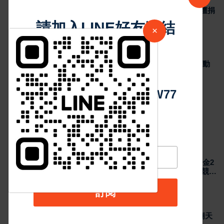
日本熊本強震賑災再獲支持 台灣首廟天壇捐
300萬元善款協助災後復原
請加入LINE好友連結
×
35
Aug 07, 2026
最新消息
中 華 超 傳 媒
2026城鎮韌性演習加入通訊測試 NCC行動
網路降速演練驗證國家通訊防護能力
39
Aug 07, 2026
Https://reurl.cc/adqW77
熱門新聞
最新消息
2026國際少年運動會台南代表隊勇奪7金2
銀4銅 游泳射箭籃球跆拳道展現青年競技
實力
Aug 07, 2026
訂閱
最新消息
日本熊本強震賑災再獲支持 台灣首廟天