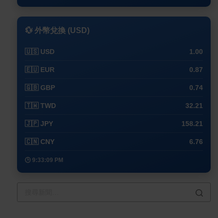
💱 外幣兌換 (USD)
🇺🇸 USD
1.00
🇪🇺 EUR
0.87
🇬🇧 GBP
0.74
🇹🇼 TWD
32.21
🇯🇵 JPY
158.21
🇨🇳 CNY
6.76
🕒 9:33:09 PM