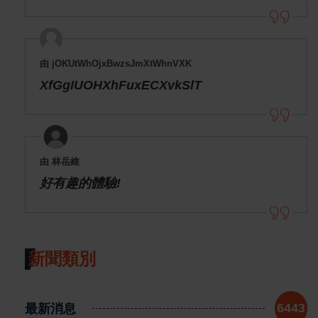
由 jOKUtWhOjxBwzsJmXtWhnVXK
XfGgIUOHXhFuxECXvkSlT
由 林岳維
好有趣的體驗!
新聞類別
最新消息
6443