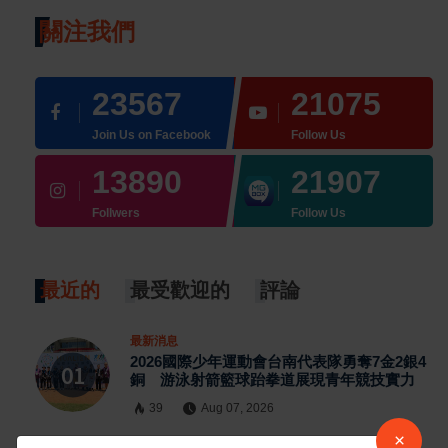
關注我們
23567
21075
Join Us on Facebook
Follow Us
13890
21907
Follwers
Follow Us
最近的
最受歡迎的
評論
最新消息
2026國際少年運動會台南代表隊勇奪7金2銀4
銅 游泳射箭籃球跆拳道展現青年競技實力
39
Aug 07, 2026
×
最新消息