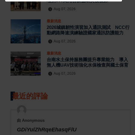
壇捐300萬元善款協助災後復原
Aug 07, 2026
最新消息
2026城鎮韌性演習加入通訊測試 NCC行
動網路降速演練驗證國家通訊防護能力
Aug 07, 2026
最新消息
台南水土保持服務團提升專業能力 導入
無人機UAV技術強化水保檢查與國土保育
Aug 07, 2026
最近的評論
由 Anonymous
GDiYulZhRqeEhasqFlU