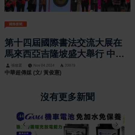
國際要聞
第十四屆國際書法交流大展在
馬來西亞吉隆坡盛大舉行 中國
書法學會理事長陳銘鏡帶領臺
張噬霆
Nov 04 2024
33879
中華超傳媒 (文/ 黃俊憲)
灣名書法家參與開幕活動
沒有更多新聞