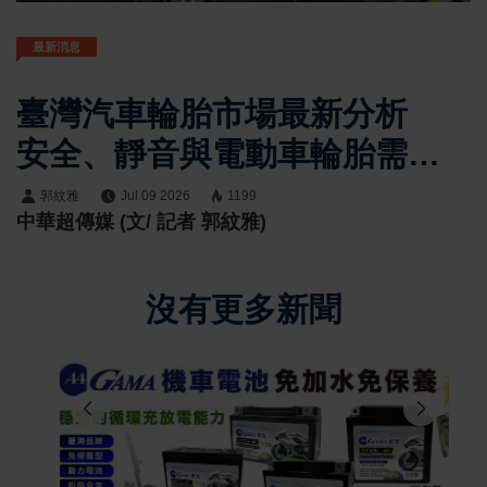
最新消息
臺灣汽車輪胎市場最新分析
安全、靜音與電動車輪胎需求
帶動品牌競爭全面升級
郭紋雅
Jul 09 2026
1199
中華超傳媒 (文/ 記者 郭紋雅)
沒有更多新聞