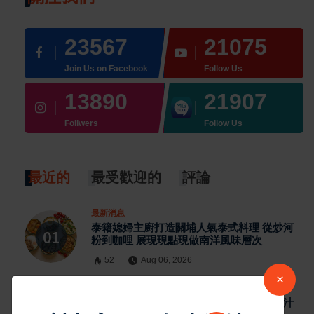
23567
21075
Join Us on Facebook
Follow Us
13890
21907
Follwers
Follow Us
最近的
最受歡迎的
評論
最新消息
泰籍媳婦主廚打造關埔人氣泰式料理 從炒河
粉到咖哩 展現現點現做南洋風味層次
52
Aug 06, 2026
×
最新消息
雲林宵夜美食 北港人氣炸雞外酥內嫩又爆汁