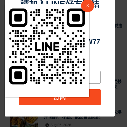
雞排、小點、飲品自由搭配
請加入LINE好友連結
×
45
Aug 06, 2026
最新消息
中 華 超 傳 媒
瞄準 AI 搜尋紅利 里德科訊插旗台中 助攻製造
業佈局 GEO
48
Aug 06, 2026
Https://reurl.cc/adqW77
熱門新聞
最新消息
泰籍媳婦主廚打造關埔人氣泰式料理 從炒
河粉到咖哩 展現現點現做南洋風味層次
Aug 06, 2026
訂閱
最新消息
雲林宵夜美食 北港人氣炸雞外酥內嫩又爆
汁 雞排、小點、飲品自由搭配
Aug 06, 2026