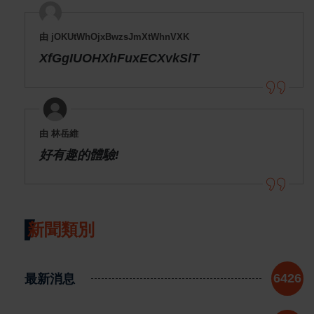
由 jOKUtWhOjxBwzsJmXtWhnVXK
XfGgIUOHXhFuxECXvkSlT
由 林岳維
好有趣的體驗!
新聞類別
最新消息
6426