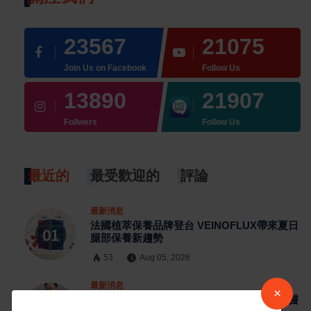
23567
21075
Join Us on Facebook
Follow Us
13890
21907
Follwers
Follow Us
最近的
最受歡迎的
評論
最新消息
法國植萃保養品牌登台 VEINOFLUX帶來夏日
腿部保養新趨勢
53
Aug 05, 2026
最新消息
×
生產、年齡增長私密處一定會改變？婦產科醫