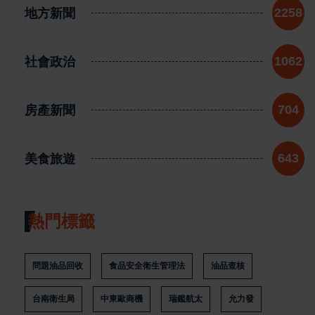
地方新聞
2258
社會政治
1062
房產新聞
704
美食旅遊
643
熱門標籤
問題油品回收
食品安全衛生管理法
油品查核
台南衛生局
中東歐商機
瑞鑑航太
允力發