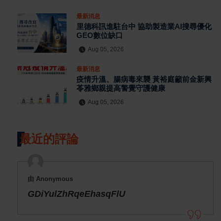
最新消息
里德科訊進駐台中 協助製造業AI搜尋優化
GEO數位缺口
Aug 05, 2026
最新消息
疫情升溫、腸病毒來襲 黃裕庭籲前金新興
苓雅鄉親提高警覺守護健康
Aug 05, 2026
最近的評論
由 Anonymous
GDiYulZhRqeEhasqFlU