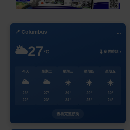
📍 Columbus
...
27
🌥️
°C
🌡️ 多雲時陰 ›
今天
星期二
星期三
星期四
星期五
🌥️
🌥️
☀️
☀️
☀️
28°
27°
29°
29°
30°
22°
23°
24°
25°
24°
查看完整預測