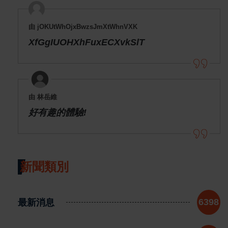
由 jOKUtWhOjxBwzsJmXtWhnVXK
XfGgIUOHXhFuxECXvkSlT
由 林岳維
好有趣的體驗!
新聞類別
最新消息
6398