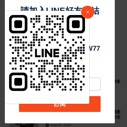
師提醒：定期評估有助了解自身狀況
請加入LINE好友連結
48
Aug 05, 2026
×
最新消息
里德科訊進駐台中 協助製造業AI搜尋優化
中 華 超 傳 媒
GEO數位缺口
46
Aug 05, 2026
Https://reurl.cc/adqW77
熱門新聞
最新消息
法國植萃保養品牌登台 VEINOFLUX帶來
夏日腿部保養新趨勢
Aug 05, 2026
訂閱
最新消息
生產、年齡增長私密處一定會改變？婦產
科醫師提醒：定期評估有助了解自身狀況
Aug 05, 2026