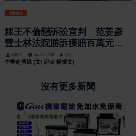
最新消息
粿王不倫戀訴訟宣判 范姜彥
豐士林法院勝訴獲賠百萬元
判決公開與隱私界線引關注
楊振文
Apr 28 2026
286
中華超傳媒 (文/ 記者 楊振文)
沒有更多新聞