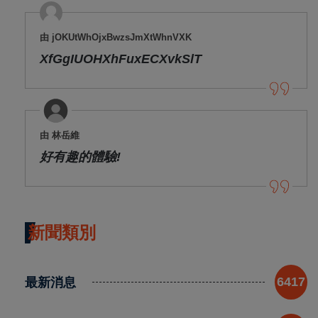
由 jOKUtWhOjxBwzsJmXtWhnVXK
XfGgIUOHXhFuxECXvkSlT
由 林岳維
好有趣的體驗!
新聞類別
最新消息
6417