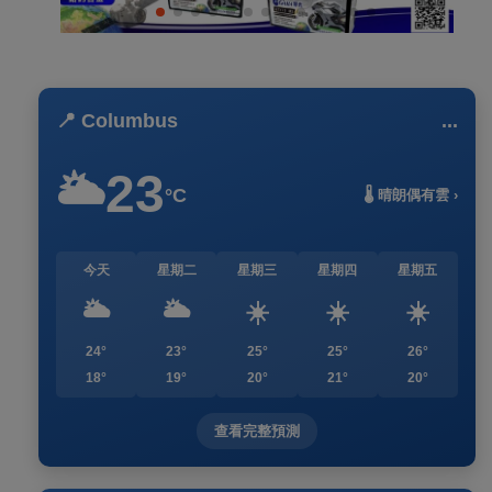
📍 Columbus
...
23
🌥️
°C
🌡️ 晴朗偶有雲 ›
今天
星期二
星期三
星期四
星期五
🌥️
🌥️
☀️
☀️
☀️
24°
23°
25°
25°
26°
18°
19°
20°
21°
20°
查看完整預測