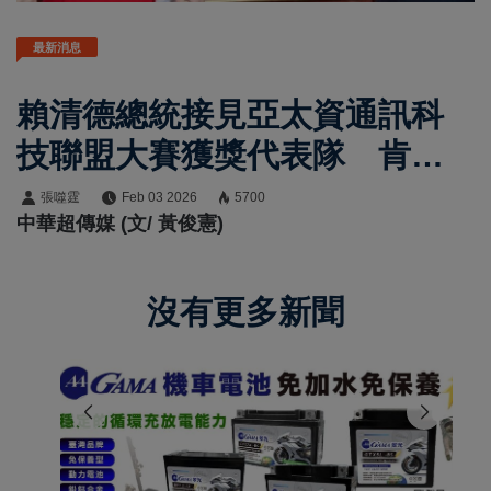
最新消息
賴清德總統接見亞太資通訊科
技聯盟大賽獲獎代表隊 肯定
臺灣研發與創新實力刷新紀錄
張噬霆
Feb 03 2026
5700
中華超傳媒 (文/ 黃俊憲)
沒有更多新聞