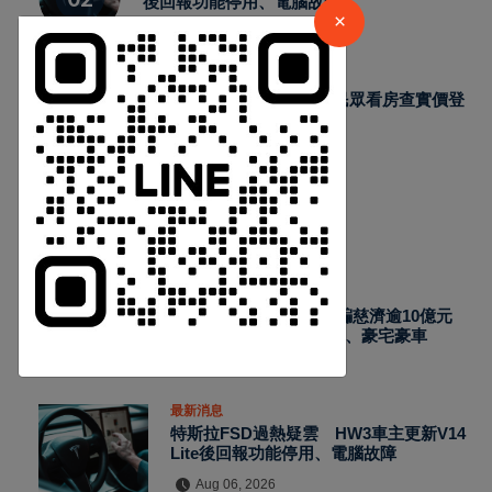
後回報功能停用、電腦故障
請加入LINE好友連結
×
13
Aug 06, 2026
最新消息
中 華 超 傳 媒
實價雷達推LINE查詢工具 民眾看房查實價登
錄免留個資
4
Aug 06, 2026
Https://reurl.cc/adqW77
熱門新聞
最新消息
涉假借採購BNT疫苗詐騙慈濟逾10億元
調查局查扣158公斤黃金、豪宅豪車
Aug 06, 2026
訂閱
最新消息
特斯拉FSD過熱疑雲 HW3車主更新V14
Lite後回報功能停用、電腦故障
Aug 06, 2026