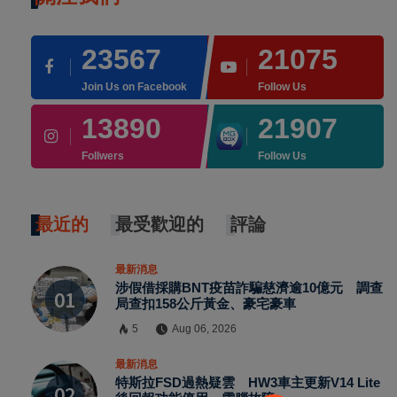
23567
21075
Join Us on Facebook
Follow Us
13890
21907
Follwers
Follow Us
最近的
最受歡迎的
評論
最新消息
涉假借採購BNT疫苗詐騙慈濟逾10億元 調查
局查扣158公斤黃金、豪宅豪車
5
Aug 06, 2026
×
最新消息
特斯拉FSD過熱疑雲 HW3車主更新V14 Lite