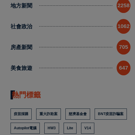
地方新聞
2258
社會政治
1062
房產新聞
705
美食旅遊
647
熱門標籤
疫苗採購
重大詐欺案
慈濟基金會
BNT疫苗詐騙案
Autopilot電腦
HW3
Lite
V14