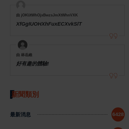
由 jOKUtWhOjxBwzsJmXtWhnVXK
XfGgIUOHXhFuxECXvkSlT
由 林岳維
好有趣的體驗!
新聞類別
最新消息
6428