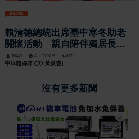
最新消息
賴清德總統出席臺中寒冬助老
關懷活動 親自陪伴獨居長輩
圍爐拜早年送暖
張噬霆
Jan 30 2026
6372
中華超傳媒 (文/ 黃俊憲)
沒有更多新聞