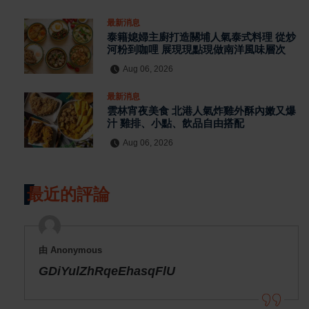
最新消息
泰籍媳婦主廚打造關埔人氣泰式料理 從炒
河粉到咖哩 展現現點現做南洋風味層次
Aug 06, 2026
最新消息
雲林宵夜美食 北港人氣炸雞外酥內嫩又爆
汁 雞排、小點、飲品自由搭配
Aug 06, 2026
最近的評論
由 Anonymous
GDiYulZhRqeEhasqFlU