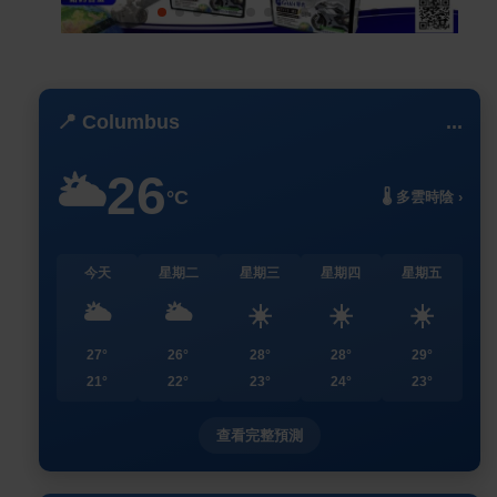
📍 Columbus
...
26
🌥️
°C
🌡️ 多雲時陰 ›
今天
星期二
星期三
星期四
星期五
🌥️
🌥️
☀️
☀️
☀️
27°
26°
28°
28°
29°
21°
22°
23°
24°
23°
查看完整預測