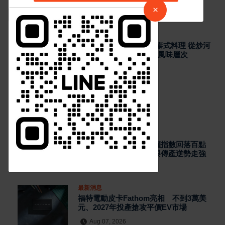
2027年投產搶攻平價EV市場
請加入LINE好友連結
×
10
Aug 07, 2026
最新消息
中 華 超 傳 媒
泰籍媳婦主廚打造關埔人氣泰式料理 從炒河
粉到咖哩 展現現點現做南洋風味層次
63
Aug 06, 2026
Https://reurl.cc/adqW77
熱門新聞
最新消息
台股早盤開高走低 加權指數回落百點
電子股分化、數位雲端與傳產逆勢走強
Aug 07, 2026
訂閱
最新消息
福特電動皮卡Fathom亮相 不到3萬美
元、2027年投產搶攻平價EV市場
Aug 07, 2026