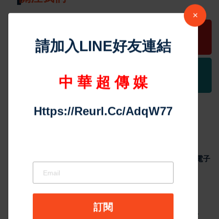
23567
21075
Join Us on Facebook
Follow Us
13890
21907
Follwers
Follow Us
最近的
最受歡迎的
評論
最新消息
台股早盤開高走低 加權指數回落百點 電子
股分化、數位雲端與傳產逆勢走強
5
Aug 07, 2026
×
最新消息
福特電動皮卡Fathom亮相 不到3萬美元、