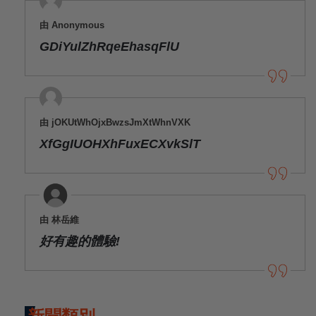
由 Anonymous
GDiYulZhRqeEhasqFlU
由 jOKUtWhOjxBwzsJmXtWhnVXK
XfGgIUOHXhFuxECXvkSlT
由 林岳維
好有趣的體驗!