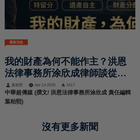
最新消息
我的財產為何不能作主？洪恩
法律事務所涂欣成律師談從廢
除手足特留分到全數刪除特留
葉柏熙
Apr 14 2026
1617
中華超傳媒 (撰文/ 洪恩法律事務所涂欣成 責任編輯
分的制度正義與遺產自主
葉柏熙)
沒有更多新聞