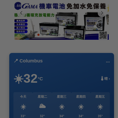
📍 Columbus
...
32
☀️
°C
🌡️ 晴 ›
今天
星期二
星期三
星期四
星期五
☀️
🌥️
☀️
☀️
☀️
33°
32°
34°
34°
35°