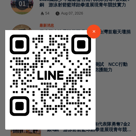
銅 游泳射箭籃球跆拳道展現青年競技實力
×
54
Aug 07, 2026
最新消息
請加入LINE好友連結
×
日本熊本強震賑災再獲支持 台灣首廟天壇捐
300萬元善款協助災後復原
53
Aug 07, 2026
中 華 超 傳 媒
最新消息
2026城鎮韌性演習加入通訊測試 NCC行動
Https://reurl.cc/adqW77
網路降速演練驗證國家通訊防護能力
63
Aug 07, 2026
熱門新聞
最新消息
2026國際少年運動會台南代表隊勇奪7金2
訂閱
銀4銅 游泳射箭籃球跆拳道展現青年競技
實力