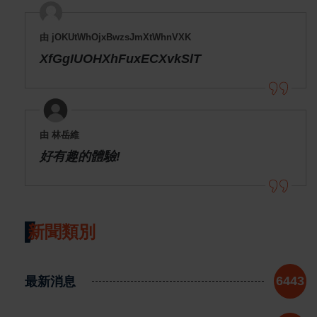
由 jOKUtWhOjxBwzsJmXtWhnVXK
XfGgIUOHXhFuxECXvkSlT
由 林岳維
好有趣的體驗!
新聞類別
最新消息
6443