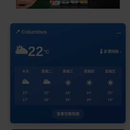
📍 Columbus
...
22
🌥️
°C
🌡️ 多雲時陰 ›
今天
星期二
星期三
星期四
星期五
🌥️
🌥️
☀️
☀️
☀️
23°
22°
24°
24°
25°
17°
18°
19°
20°
19°
查看完整預測