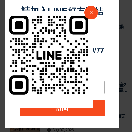
300萬元善款協助災後復原
請加入LINE好友連結
38
Aug 07, 2026
×
最新消息
2026城鎮韌性演習加入通訊測試 NCC行動
中 華 超 傳 媒
網路降速演練驗證國家通訊防護能力
44
Aug 07, 2026
Https://reurl.cc/adqW77
熱門新聞
最新消息
2026國際少年運動會台南代表隊勇奪7金2
銀4銅 游泳射箭籃球跆拳道展現青年競技
實力
Aug 07, 2026
訂閱
最新消息
日本熊本強震賑災再獲支持 台灣首廟天
壇捐300萬元善款協助災後復原
Aug 07, 2026