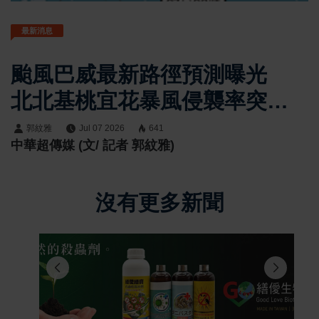
最新消息
颱風巴威最新路徑預測曝光
北北基桃宜花暴風侵襲率突破
八成 強颱恐成今年最具威脅
郭紋雅
Jul 07 2026
641
中華超傳媒 (文/ 記者 郭紋雅)
風王
沒有更多新聞