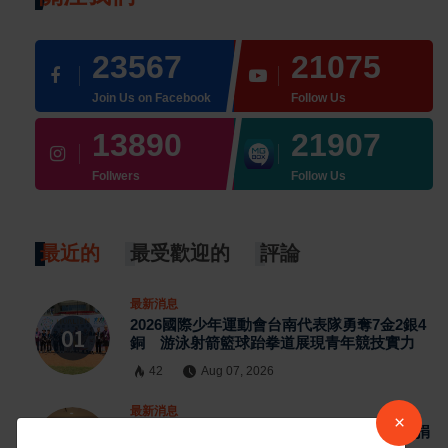
23567
21075
Join Us on Facebook
Follow Us
13890
21907
Follwers
Follow Us
最近的
最受歡迎的
評論
最新消息
2026國際少年運動會台南代表隊勇奪7金2銀4
銅 游泳射箭籃球跆拳道展現青年競技實力
42
Aug 07, 2026
最新消息
×
日本熊本強震賑災再獲支持 台灣首廟天壇捐