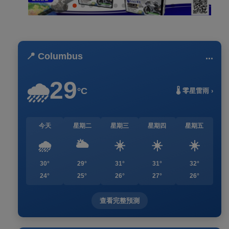
📍 Columbus
...
29
🌧️
°C
🌡️ 零星雷雨 ›
今天
星期二
星期三
星期四
星期五
🌧️
🌥️
☀️
☀️
☀️
30°
29°
31°
31°
32°
24°
25°
26°
27°
26°
查看完整預測