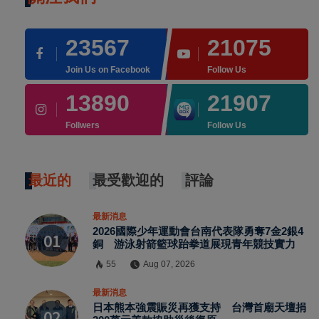
23567
21075
Join Us on Facebook
Follow Us
13890
21907
Follwers
Follow Us
最近的
最受歡迎的
評論
最新消息
2026國際少年運動會台南代表隊勇奪7金2銀4
銅 游泳射箭籃球跆拳道展現青年競技實力
55
Aug 07, 2026
最新消息
日本熊本強震賑災再獲支持 台灣首廟天壇捐