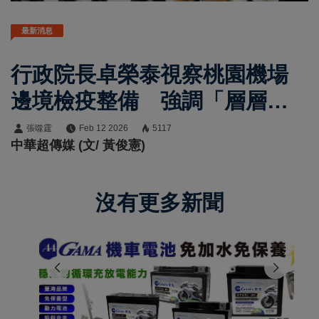
最新消息
行政院長卓榮泰視察桃園機場
邊境檢疫整備 強調「層層守
護、關關查驗」全力防堵非洲
張噬霆
Feb 12 2026
5117
中華超傳媒 (文/ 黃俊憲)
豬瘟入侵、爭取重返非疫區
沒有更多新聞