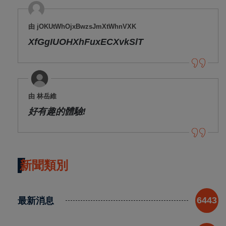
由 jOKUtWhOjxBwzsJmXtWhnVXK
XfGgIUOHXhFuxECXvkSlT
由 林岳維
好有趣的體驗!
新聞類別
最新消息
6443