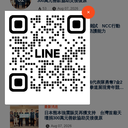
300萬元善款協助災後復原
53
Aug 07, 2026
×
最新消息
2026城鎮韌性演習加入通訊測試 NCC行動
網路降速演練驗證國家通訊防護能力
63
Aug 07, 2026
熱門新聞
最新消息
2026國際少年運動會台南代表隊勇奪7金2
銀4銅 游泳射箭籃球跆拳道展現青年競技
實力
Aug 07, 2026
最新消息
日本熊本強震賑災再獲支持 台灣首廟天
壇捐300萬元善款協助災後復原
Aug 07, 2026