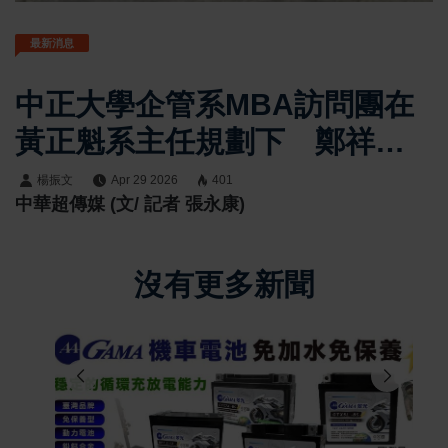
最新消息
中正大學企管系MBA訪問團在
黃正魁系主任規劃下 鄭祥麟
教授帶隊參訪井上酒造株式会
楊振文
Apr 29 2026
401
中華超傳媒 (文/ 記者 張永康)
社 社長井上百合親自接待揭
地方創生與農業整合經營關鍵
沒有更多新聞