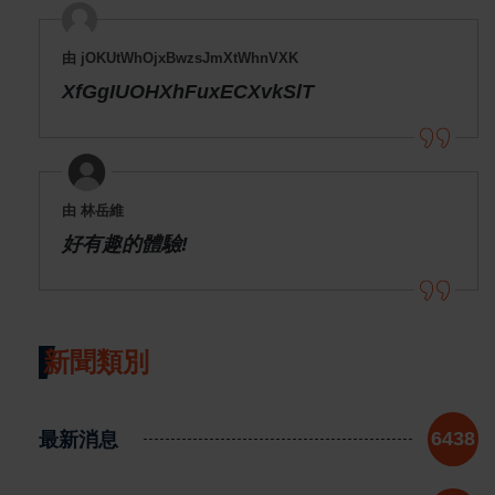
由 jOKUtWhOjxBwzsJmXtWhnVXK
XfGgIUOHXhFuxECXvkSlT
由 林岳維
好有趣的體驗!
新聞類別
最新消息
6438