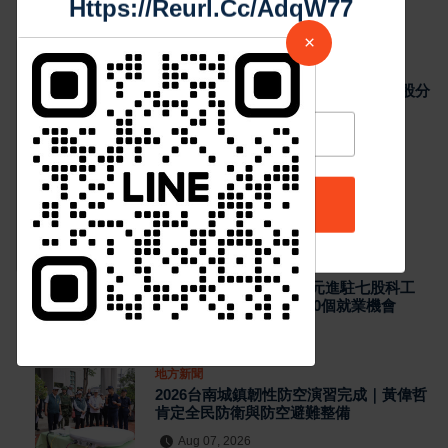
全民防衛與防空避難整備
請加入LINE好友連結
7
Aug 07, 2026
×
最新消息
台股收盤小跌170點 櫃買跌近2% 電子股分
中 華 超 傳 媒
化、數位雲端與傳產逆勢撐盤
21
Aug 07, 2026
Https://reurl.cc/adqW77
熱門新聞
最新消息
精湛交通工業投資5.1億元進駐七股科工
區 導入智慧製造再添60個就業機會
Aug 07, 2026
訂閱
地方新聞
2026台南城鎮韌性防空演習完成｜黃偉哲
肯定全民防衛與防空避難整備
Aug 07, 2026