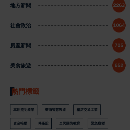
地方新聞
2263
社會政治
1064
房產新聞
705
美食旅遊
652
熱門標籤
車用照明產業
臺南智慧製造
精湛交通工業
資金輪動
傳產股
全民國防教育
緊急應變