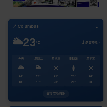
📍 Columbus
...
23
🌥️
°C
🌡️ 多雲時陰 ›
今天
星期二
星期三
星期四
星期五
🌥️
🌥️
☀️
☀️
☀️
24°
23°
25°
25°
26°
18°
19°
20°
21°
20°
查看完整預測