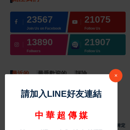
23567
21075
Join Us on Facebook
Follow Us
13890
21907
Follwers
Follow Us
最近的
最受歡迎的
評論
最新消息
精湛交通工業投資5.1億元進駐七股科工區
導入智慧製造再添60個就業機會
6
Aug 07, 2026
地方新聞
×
2026台南城鎮韌性防空演習完成｜黃偉哲肯定