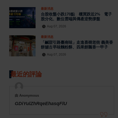
最新消息
台股收盤小跌170點 櫃買跌近2% 電子
股分化、數位雲端與傳產逆勢撐盤
Aug 07, 2026
最新消息
「鹹甜引路臺南味」走進喜樹老街 義美香
餅舖古早味麵粉酥、四果餅飄香一甲子
Aug 07, 2026
最近的評論
由 Anonymous
GDiYulZhRqeEhasqFlU