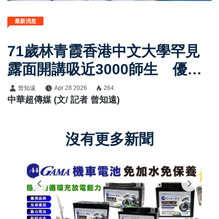
最新消息
71歲林青霞香港中文大學罕見
露面開講吸近3000師生 優雅
現身展現白髮自然狀態掀最美
曾知遠
Apr 28 2026
264
中華超傳媒 (文/ 記者 曾知遠)
老去討論
沒有更多新聞