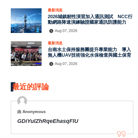
最新消息
2026城鎮韌性演習加入通訊測試 NCC行
動網路降速演練驗證國家通訊防護能力
Aug 07, 2026
最新消息
台南水土保持服務團提升專業能力 導入
無人機UAV技術強化水保檢查與國土保育
Aug 07, 2026
最近的評論
由 Anonymous
GDiYulZhRqeEhasqFlU