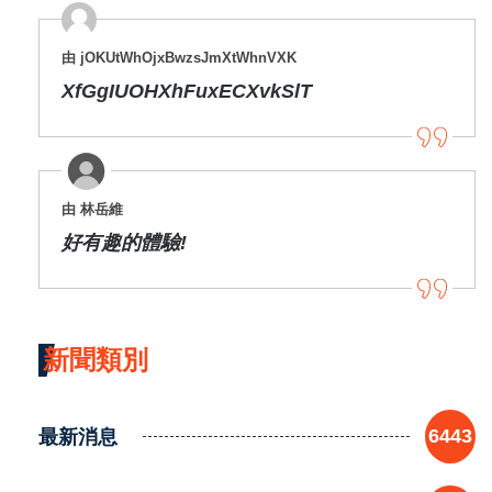
由 jOKUtWhOjxBwzsJmXtWhnVXK
XfGgIUOHXhFuxECXvkSlT
由 林岳維
好有趣的體驗!
新聞類別
最新消息
6443