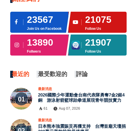
23567
21075
Join Us on Facebook
Follow Us
13890
21907
Follwers
Follow Us
最近的
最受歡迎的
評論
最新消息
2026國際少年運動會台南代表隊勇奪7金2銀4
銅 游泳射箭籃球跆拳道展現青年競技實力
61
Aug 07, 2026
最新消息
×
日本熊本強震賑災再獲支持 台灣首廟天壇捐