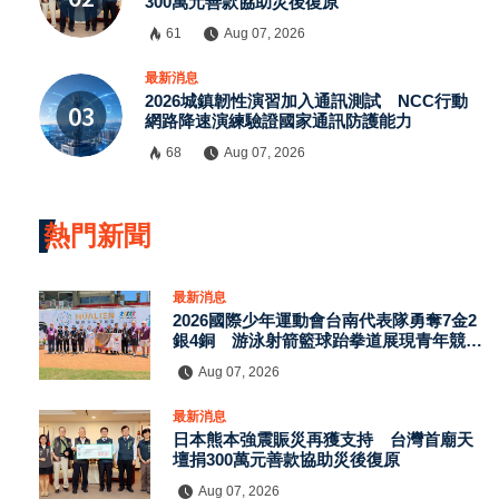
300萬元善款協助災後復原
請加入LINE好友連結
61
Aug 07, 2026
最新消息
2026城鎮韌性演習加入通訊測試 NCC行動
中 華 超 傳 媒
網路降速演練驗證國家通訊防護能力
68
Aug 07, 2026
Https://reurl.cc/adqW77
熱門新聞
最新消息
2026國際少年運動會台南代表隊勇奪7金2
銀4銅 游泳射箭籃球跆拳道展現青年競技
實力
Aug 07, 2026
訂閱
最新消息
日本熊本強震賑災再獲支持 台灣首廟天
壇捐300萬元善款協助災後復原
Aug 07, 2026