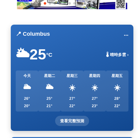
📍 Columbus
...
25
🌥️
°C
🌡️ 晴時多雲 ›
今天
星期二
星期三
星期四
星期五
🌥️
🌥️
☀️
☀️
☀️
26°
25°
27°
27°
28°
20°
21°
22°
23°
22°
查看完整預測