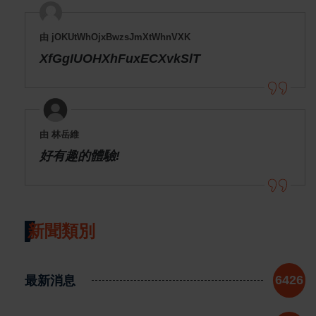
由 jOKUtWhOjxBwzsJmXtWhnVXK
XfGgIUOHXhFuxECXvkSlT
由 林岳維
好有趣的體驗!
新聞類別
最新消息
6426