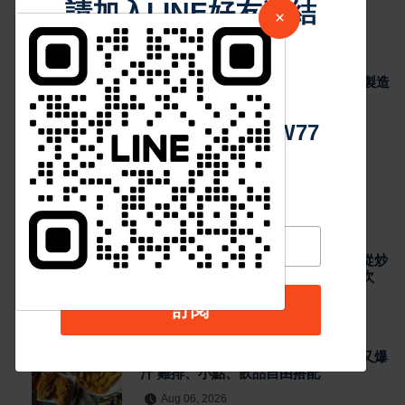
雞排、小點、飲品自由搭配
請加入LINE好友連結
×
45
Aug 06, 2026
最新消息
中 華 超 傳 媒
瞄準 AI 搜尋紅利 里德科訊插旗台中 助攻製造
業佈局 GEO
48
Aug 06, 2026
Https://reurl.cc/adqW77
熱門新聞
最新消息
泰籍媳婦主廚打造關埔人氣泰式料理 從炒
河粉到咖哩 展現現點現做南洋風味層次
Aug 06, 2026
訂閱
最新消息
雲林宵夜美食 北港人氣炸雞外酥內嫩又爆
汁 雞排、小點、飲品自由搭配
Aug 06, 2026