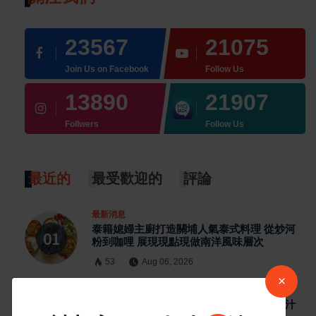
23567
21075
Join Us on Facebook
Follow Us
13890
21907
Follwers
Follow Us
最近的
最受歡迎的
評論
最新消息
泰籍媳婦主廚打造關埔人氣泰式料理 從炒河
粉到咖哩 展現現點現做南洋風味層次
53
Aug 06, 2026
×
最新消息
雲林宵夜美食 北港人氣炸雞外酥內嫩又爆汁