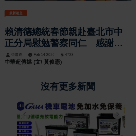
最新消息
賴清德總統春節親赴臺北市中
正分局慰勉警察同仁 感謝全
年無休堅守崗位守護人民安居
張噬霆
Feb 14 2026
4723
中華超傳媒 (文/ 黃俊憲)
樂業
沒有更多新聞