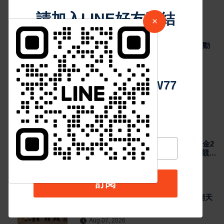
300萬元善款協助災後復原
請加入LINE好友連結
33
Aug 07, 2026
×
最新消息
2026城鎮韌性演習加入通訊測試 NCC行動
中 華 超 傳 媒
網路降速演練驗證國家通訊防護能力
38
Aug 07, 2026
Https://reurl.cc/adqW77
熱門新聞
最新消息
2026國際少年運動會台南代表隊勇奪7金2
銀4銅 游泳射箭籃球跆拳道展現青年競技
實力
Aug 07, 2026
訂閱
最新消息
日本熊本強震賑災再獲支持 台灣首廟天
壇捐300萬元善款協助災後復原
Aug 07, 2026