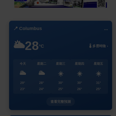
📍 Columbus
...
28
🌥️
°C
🌡️ 多雲時陰 ›
今天
星期二
星期三
星期四
星期五
🌥️
🌥️
☀️
☀️
☀️
29°
28°
30°
30°
31°
23°
24°
25°
26°
25°
查看完整預測