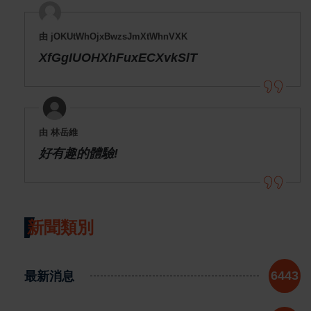
由 jOKUtWhOjxBwzsJmXtWhnVXK
XfGgIUOHXhFuxECXvkSlT
由 林岳維
好有趣的體驗!
新聞類別
最新消息
6443