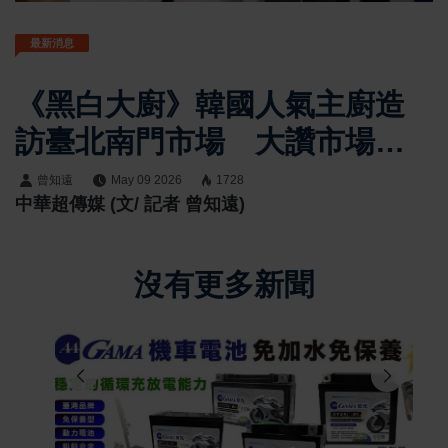
最新消息
《黑白大廚》韓國人氣主廚造
訪臺北南門市場 大讚市場美
食助攻臺北觀光熱潮
曾知遠
May 09 2026
1728
中華超傳媒 (文/ 記者 曾知遠)
沒有更多新聞