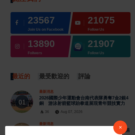
23567
21075
Join Us on Facebook
Follow Us
13890
21907
Follwers
Follow Us
最近的
最受歡迎的
評論
最新消息
2026國際少年運動會台南代表隊勇奪7金2銀4
銅 游泳射箭籃球跆拳道展現青年競技實力
36
Aug 07, 2026
最新消息
×
日本熊本強震賑災再獲支持 台灣首廟天壇捐