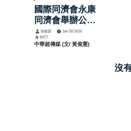
國際同濟會永康
同濟會舉辦公益
捐贈活動，捐贈
張噬霆
Jan 30 2026
6477
物資給瑞復益智
中華超傳媒 (文/ 黃俊憲)
中心，展現對弱
勢族群的關懷
沒