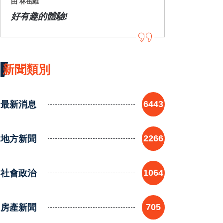
由 林岳維
好有趣的體驗!
新聞類別
最新消息
6443
地方新聞
2266
社會政治
1064
房產新聞
705