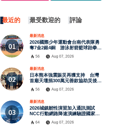
最近的
最受歡迎的
評論
最新消息
2026國際少年運動會台南代表隊勇
奪7金2銀4銅 游泳射箭籃球跆拳道
展現青年競技實力
56
Aug 07, 2026
最新消息
日本熊本強震賑災再獲支持 台灣
首廟天壇捐300萬元善款協助災後復
原
56
Aug 07, 2026
最新消息
2026城鎮韌性演習加入通訊測試
NCC行動網路降速演練驗證國家通
訊防護能力
64
Aug 07, 2026