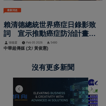
最新消息
賴清德總統世界癌症日錄影致
詞 宣示推動癌症防治計畫、
2030死亡率降三分之一
張噬霆
Feb 05 2026
5480
中華超傳媒 (文/ 黃俊憲)
沒有更多新聞