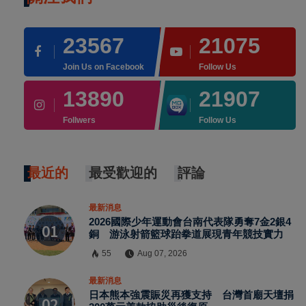
23567
21075
Join Us on Facebook
Follow Us
13890
21907
Follwers
Follow Us
最近的
最受歡迎的
評論
最新消息
2026國際少年運動會台南代表隊勇奪7金2銀4
銅 游泳射箭籃球跆拳道展現青年競技實力
55
Aug 07, 2026
最新消息
日本熊本強震賑災再獲支持 台灣首廟天壇捐