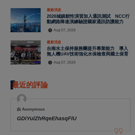
最新消息
2026城鎮韌性演習加入通訊測試 NCC行
動網路降速演練驗證國家通訊防護能力
Aug 07, 2026
最新消息
台南水土保持服務團提升專業能力 導入
無人機UAV技術強化水保檢查與國土保育
Aug 07, 2026
最近的評論
由 Anonymous
GDiYulZhRqeEhasqFlU