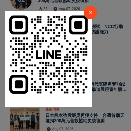
300萬元善款協助災後復原
53
Aug 07, 2026
×
最新消息
2026城鎮韌性演習加入通訊測試 NCC行動
網路降速演練驗證國家通訊防護能力
63
Aug 07, 2026
熱門新聞
最新消息
2026國際少年運動會台南代表隊勇奪7金2
銀4銅 游泳射箭籃球跆拳道展現青年競技
實力
Aug 07, 2026
最新消息
日本熊本強震賑災再獲支持 台灣首廟天
壇捐300萬元善款協助災後復原
Aug 07, 2026