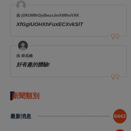
由 jOKUtWhOjxBwzsJmXtWhnVXK
XfGgIUOHXhFuxECXvkSlT
由 林岳維
好有趣的體驗!
新聞類別
最新消息
6443