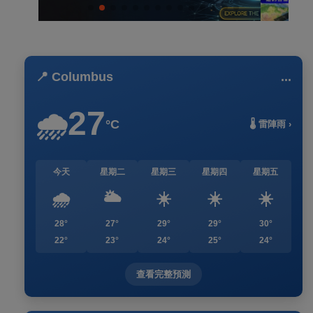
📍 Columbus
...
27
🌧️
°C
🌡️ 雷陣雨 ›
今天
星期二
星期三
星期四
星期五
🌧️
🌥️
☀️
☀️
☀️
28°
27°
29°
29°
30°
22°
23°
24°
25°
24°
查看完整預測