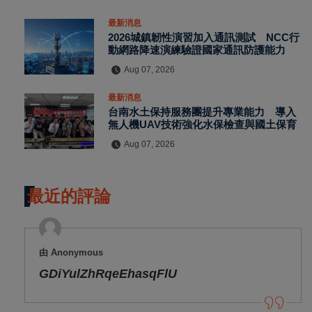
最新消息
2026城鎮韌性演習加入通訊測試 NCC行
動網路降速演練驗證國家通訊防護能力
Aug 07, 2026
最新消息
台南水土保持服務團提升專業能力 導入
無人機UAV技術強化水保檢查與國土保育
Aug 07, 2026
最近的評論
由 Anonymous
GDiYulZhRqeEhasqFlU