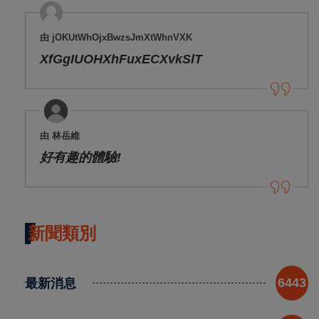
由 jOKUtWhOjxBwzsJmXtWhnVXK
XfGgIUOHXhFuxECXvkSlT
由 林岳維
好有趣的體驗!
新聞類別
最新消息
6443