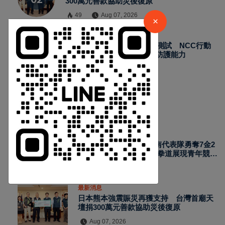
300萬元善款協助災後復原
49
Aug 07, 2026
×
最新消息
2026城鎮韌性演習加入通訊測試 NCC行動
網路降速演練驗證國家通訊防護能力
57
Aug 07, 2026
熱門新聞
最新消息
2026國際少年運動會台南代表隊勇奪7金2
銀4銅 游泳射箭籃球跆拳道展現青年競技
實力
Aug 07, 2026
最新消息
日本熊本強震賑災再獲支持 台灣首廟天
壇捐300萬元善款協助災後復原
Aug 07, 2026