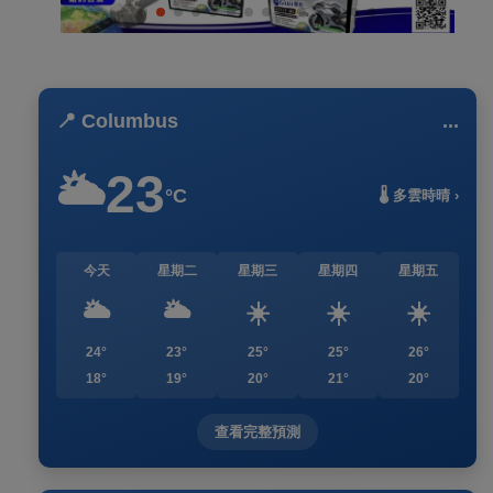
📍 Columbus
...
23
🌥️
°C
🌡️ 多雲時晴 ›
今天
星期二
星期三
星期四
星期五
🌥️
🌥️
☀️
☀️
☀️
24°
23°
25°
25°
26°
18°
19°
20°
21°
20°
查看完整預測