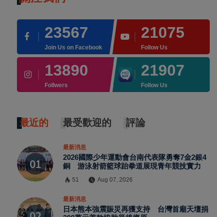
23567
21075
Join Us on Facebook
Follow Us
13890
21907
Follwers
Follow Us
最近的
最受歡迎的
評論
最新消息
2026國際少年運動會台南代表隊勇奪7金2銀4
銅 游泳射箭籃球跆拳道展現青年競技實力
51
Aug 07, 2026
最新消息
日本熊本強震賑災再獲支持 台灣首廟天壇捐