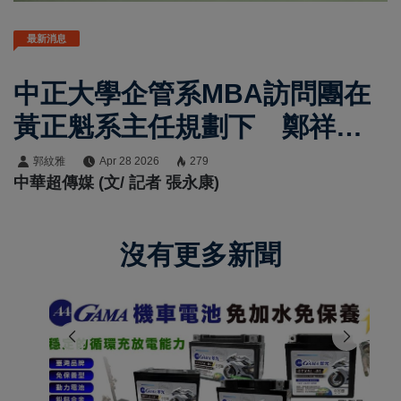
最新消息
中正大學企管系MBA訪問團在
黃正魁系主任規劃下 鄭祥麟
教授帶隊參訪熊本市政府 日
郭紋雅
Apr 28 2026
279
中華超傳媒 (文/ 記者 張永康)
方接待團隊由經濟觀光局創業
支援課坂口亮與國際課詹侑佳
沒有更多新聞
親自接待解析台積電效應下地
方創生轉型策略