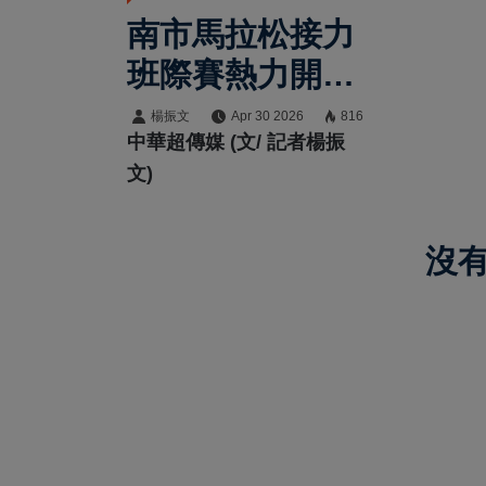
南市馬拉松接力
班際賽熱力開
跑 逾500名學
楊振文
Apr 30 2026
816
中華超傳媒 (文/ 記者楊振
子齊聚億載金城
文)
展現青春活力
沒