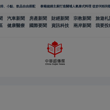
點、飲品自由搭配
泰籍媳婦主廚打造關埔人氣泰式料理 從炒河粉到咖哩 展
聞
汽車新聞
房產新聞
財經新聞
宗教新聞
旅遊札
區
健康醫療
國際要聞
資訊科技
兩岸新聞
我要投