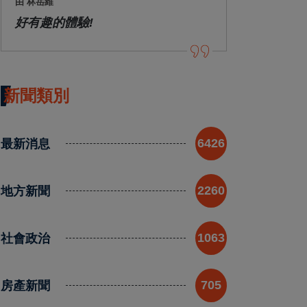
由 林岳維
好有趣的體驗!
新聞類別
最新消息
6426
地方新聞
2260
社會政治
1063
房產新聞
705