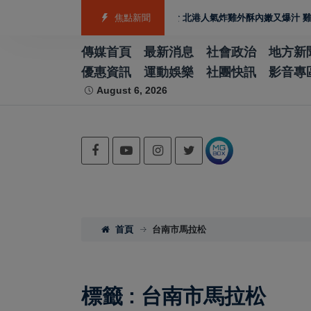
助攻製造業佈局 GEO
雲林宵夜美食 北港人氣炸雞外酥內嫩又爆汁 雞排、小
焦點新聞
傳媒首頁
最新消息
社會政治
地方新
優惠資訊
運動娛樂
社團快訊
影音專
August 6, 2026
首頁
台南市馬拉松
標籤 : 台南市馬拉松