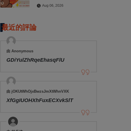
拍貼與扭蛋牆活動全公開
Aug 06, 2026
最近的評論
由 Anonymous
GDiYulZhRqeEhasqFlU
由 jOKUtWhOjxBwzsJmXtWhnVXK
XfGgIUOHXhFuxECXvkSlT