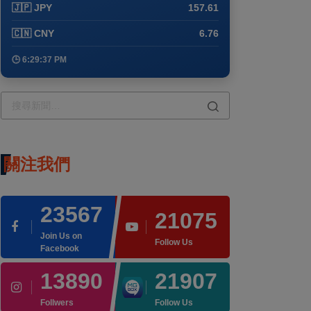
🇯🇵 JPY
157.61
🇨🇳 CNY
6.76
🕒 6:29:37 PM
關注我們
23567
21075
Join Us on
Follow Us
Facebook
13890
21907
Follwers
Follow Us