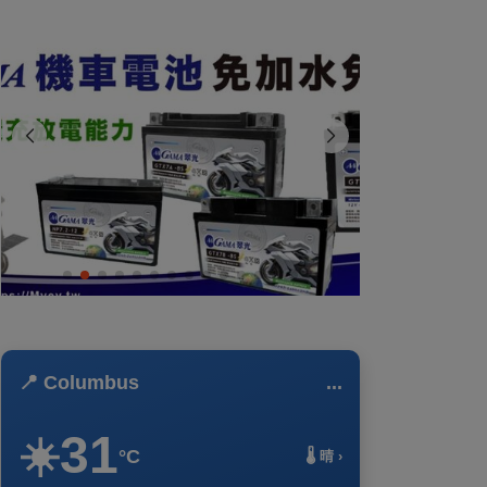
📍 Columbus
...
31
☀️
°C
🌡️ 晴 ›