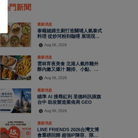
熱門新聞
最新消息
泰籍媳婦主廚打造關埔人氣泰式
料理 從炒河粉到咖哩 展現現點
現做南洋風味層次
Aug 06, 2026
最新消息
雲林宵夜美食 北港人氣炸雞外
酥內嫩又爆汁 雞排、小點、飲
品自由搭配
Aug 06, 2026
最新消息
瞄準 AI 搜尋紅利 里德科訊插旗
台中 助攻製造業佈局 GEO
Aug 06, 2026
最新消息
LINE FRIENDS 2026台灣文博
會重磅回歸 超強IP陣容、限定