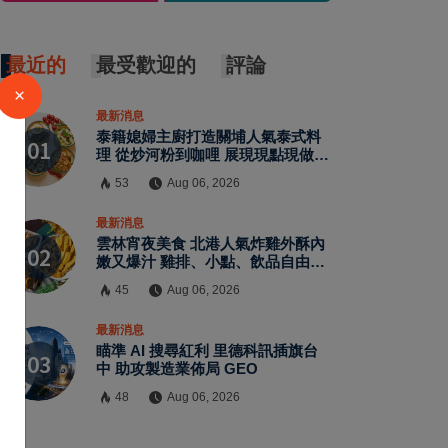
最近的
最受歡迎的
評論
最新消息
泰籍媳婦主廚打造關埔人氣泰式料
理 從炒河粉到咖哩 展現現點現做南
洋風味層次
53
Aug 06, 2026
×
最新消息
雲林宵夜美食 北港人氣炸雞外酥內
嫩又爆汁 雞排、小點、飲品自由搭
配
45
Aug 06, 2026
最新消息
瞄準 AI 搜尋紅利 里德科訊插旗台
中 助攻製造業佈局 GEO
48
Aug 06, 2026