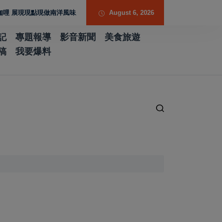
現現點現做南洋風味層次
歷史厚度 光影流動 胡焱榮用「石說新語」重構當代
August 6, 2026
記
專題報導
影音新聞
美食旅遊
稿
我要爆料