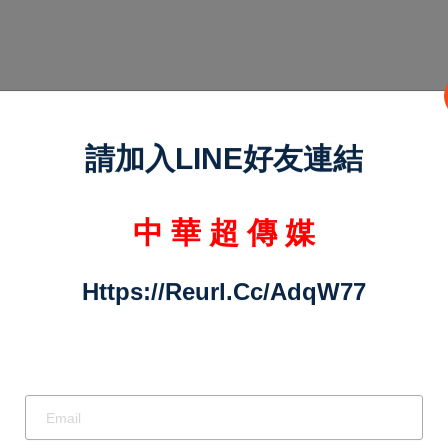
請加入LINE好友連結
中 華 超 傳 媒
Https://reurl.cc/adqW77