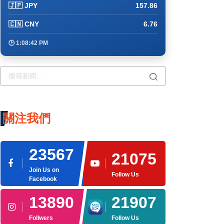
🇯🇵 JPY
157.86
🇨🇳 CNY
6.76
🕒 1:08:51 PM
關注我們
23567
21075
Join Us on
Follow Us
Facebook
13890
21907
Follwers
Follow Us