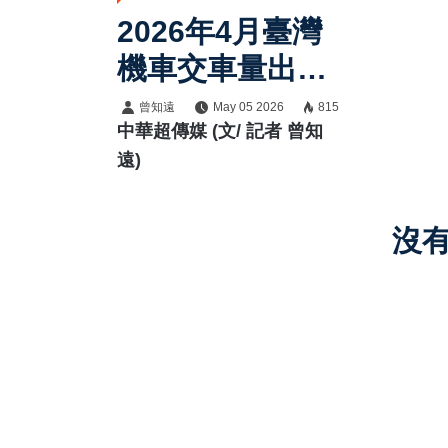
2026年4月臺灣
機車交車量出
爐：總掛牌數
曾知遠
May 05 2026
815
中華超傳媒 (文/ 記者 曾知
60849輛，年增
遠)
14%買氣回溫，
SYM穩居市場龍
沒
頭，Kymco K1
150熱銷奪冠，
Gogoro市占升
至5.12%，臺灣
機車市場競爭升
溫