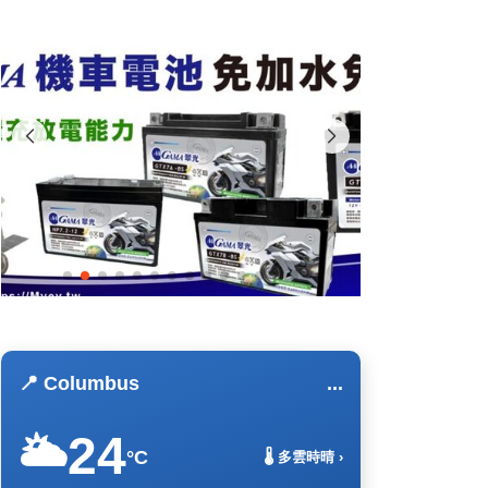
📍 Columbus
...
24
🌥️
°C
🌡️ 多雲時晴 ›