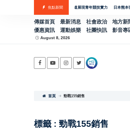
隊勇奪7金2銀4銅 游泳射箭籃球跆拳道展現青年競技實力
焦點新聞
日本熊本強震賑災
傳媒首頁
最新消息
社會政治
地方新
優惠資訊
運動娛樂
社團快訊
影音專
August 8, 2026
首頁
勁戰155銷售
標籤 : 勁戰155銷售