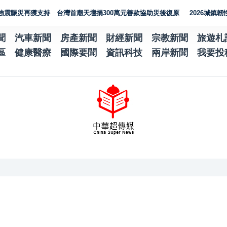
再獲支持 台灣首廟天壇捐300萬元善款協助災後復原
2026城鎮韌性演習
聞
汽車新聞
房產新聞
財經新聞
宗教新聞
旅遊札
區
健康醫療
國際要聞
資訊科技
兩岸新聞
我要投