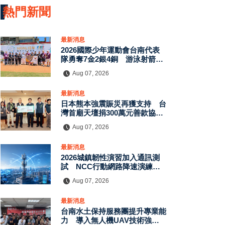
熱門新聞
最新消息
2026國際少年運動會台南代表
隊勇奪7金2銀4銅 游泳射箭籃
球跆拳道展現青年競技實力
Aug 07, 2026
最新消息
日本熊本強震賑災再獲支持 台
灣首廟天壇捐300萬元善款協助
災後復原
Aug 07, 2026
最新消息
2026城鎮韌性演習加入通訊測
試 NCC行動網路降速演練驗
證國家通訊防護能力
Aug 07, 2026
最新消息
台南水土保持服務團提升專業能
力 導入無人機UAV技術強化