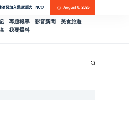
加入通訊測試 NCC行動網路降速演練驗證國家通訊防護能力
August 8, 2026
台南水土保持服
記
專題報導
影音新聞
美食旅遊
稿
我要爆料