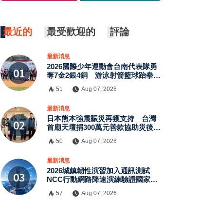
最近的
最受歡迎的
評論
最新消息
2026國際少年運動會台南代表隊勇
奪7金2銀4銅 游泳射箭籃球跆拳道
展現青年競技實力
51
Aug 07, 2026
×
最新消息
日本熊本強震賑災再獲支持 台灣
首廟天壇捐300萬元善款協助災後復
原
50
Aug 07, 2026
最新消息
2026城鎮韌性演習加入通訊測試
NCC行動網路降速演練驗證國家通
訊防護能力
57
Aug 07, 2026