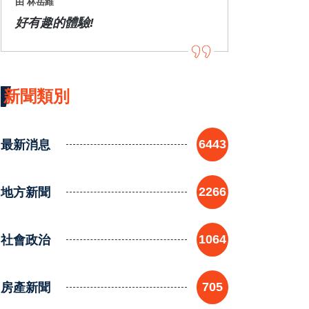
由 林岳維
好有趣的體驗!
新聞類別
最新消息
6443
地方新聞
2266
社會政治
1064
房產新聞
705