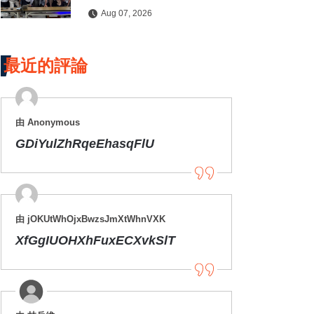
水保檢查與國土保育
Aug 07, 2026
最近的評論
由 Anonymous
GDiYulZhRqeEhasqFlU
由 jOKUtWhOjxBwzsJmXtWhnVXK
XfGgIUOHXhFuxECXvkSlT