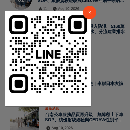
SOP、績優駕駛經驗與CEDAW性別平等納入
訓練
請加入LINE好友連結
11
Aug 10, 2026
×
最新消息
新營O幹線雨水下水道完工投入防汛 5168萬
中 華 超 傳 媒
元治水工程改善南紙社區淹水、分流建業排水
12
Aug 10, 2026
Https://reurl.cc/adqW77
熱門新聞
最新消息
台南馬拉松深化城市外交｜串聯日本友誼
城市拓展國際體育交流
Aug 10, 2026
訂閱
最新消息
台南公車服務品質再升級 無障礙上下車
SOP、績優駕駛經驗與CEDAW性別平等
納入訓練
Aug 10, 2026