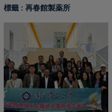
標籤 : 再春館製薬所