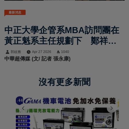
最新消息
中正大學企管系MBA訪問團在
黃正魁系主任規劃下 鄭祥麟
教授帶隊參訪再春館製薬所
郭紋雅
Apr 27 2026
1040
中華超傳媒 (文/ 記者 張永康)
再春館製薬所經營負責人井手
芳信親自接待解析熟齡市場與
沒有更多新聞
品牌經營策略