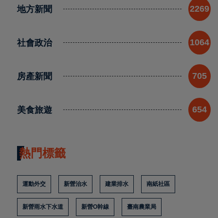
地方新聞
2269
社會政治
1064
房產新聞
705
美食旅遊
654
熱門標籤
運動外交
新營治水
建業排水
南紙社區
新營雨水下水道
新營O幹線
臺南農業局