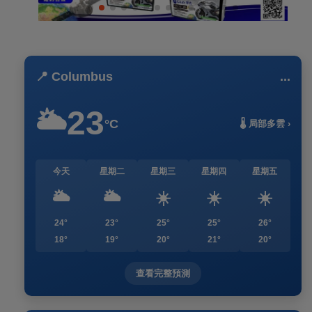
📍 Columbus
...
23
🌥️
°C
🌡️ 局部多雲 ›
今天
星期二
星期三
星期四
星期五
🌥️
🌥️
☀️
☀️
☀️
24°
23°
25°
25°
26°
18°
19°
20°
21°
20°
查看完整預測