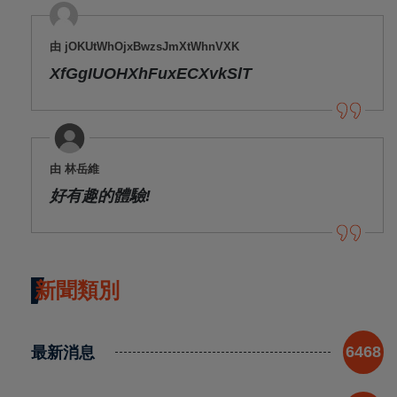
由 jOKUtWhOjxBwzsJmXtWhnVXK
XfGgIUOHXhFuxECXvkSlT
由 林岳維
好有趣的體驗!
新聞類別
最新消息
6468