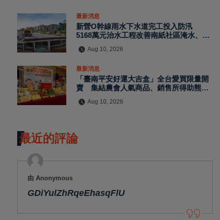
最新消息
新營O幹線雨水下水道完工投入防汛
5168萬元治水工程改善南紙社區淹水、分
流建業排水
Aug 10, 2026
最新消息
「臺南平安好運大吉盒」全台愛買限量開
賣 集結農會人氣商品、銷售所得助熊本
震災
Aug 10, 2026
最近的評論
由 Anonymous
GDiYulZhRqeEhasqFlU