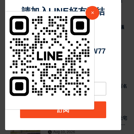
戶縮至3萬戶、籲維持原計畫落實居住正義
請加入LINE好友連結
40
Aug 10, 2026
×
最新消息
台灣好醫生發起「急症友善診所」標章倡議
中 華 超 傳 媒
盼提升牙醫急症就醫便利性
48
Aug 10, 2026
Https://reurl.cc/adqW77
熱門新聞
最新消息
無人機足球暑期體驗營登場！台南逾百名
學生空中攻防 培養AI科技實作力
Aug 10, 2026
訂閱
最新消息
社會住宅政策引爭議 盧秀燕指中央社宅
13萬戶縮至3萬戶、籲維持原計畫落實居
住正義
Aug 10, 2026