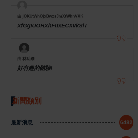
由 jOKUtWhOjxBwzsJmXtWhnVXK
XfGgIUOHXhFuxECXvkSlT
由 林岳維
好有趣的體驗!
新聞類別
最新消息
6482