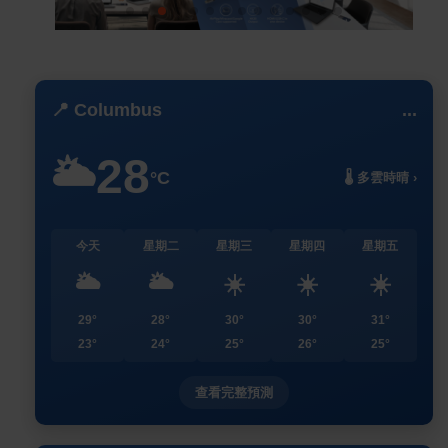
📍 Columbus
...
28
🌥️
°C
🌡️ 多雲時晴 ›
今天
星期二
星期三
星期四
星期五
🌥️
🌥️
☀️
☀️
☀️
29°
28°
30°
30°
31°
23°
24°
25°
26°
25°
查看完整預測