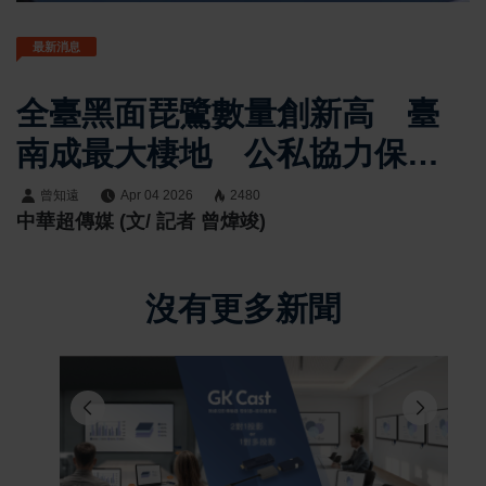
最新消息
全臺黑面琵鷺數量創新高 臺
南成最大棲地 公私協力保育
成果顯現
曾知遠
Apr 04 2026
2480
中華超傳媒 (文/ 記者 曾煒竣)
沒有更多新聞