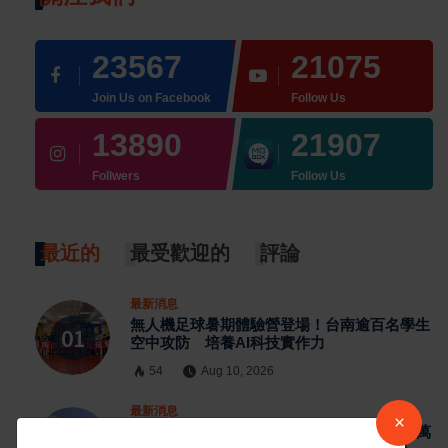
23567
21075
Join Us on Facebook
Follow Us
13890
21907
Follwers
Follow Us
最近的
最受歡迎的
評論
最新消息
無人機足球暑期體驗營登場！台南逾百名學生
空中攻防 培養AI科技實作力
54
Aug 10, 2026
最新消息
×
社會住宅政策引爭議 盧秀燕指中央社宅13萬