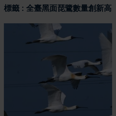
標籤 : 全臺黑面琵鷺數量創新高