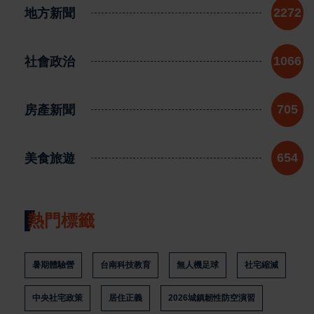
地方新聞
2272
社會政治
1066
房產新聞
705
美食旅遊
654
熱門標籤
暑期體驗營
台南科技教育
無人機足球
社宅縮減
中央社宅政策
居住正義
2026城鎮韌性防空演習