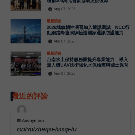
壇捐300萬元善款協助災後復原
Aug 07, 2026
最新消息
2026城鎮韌性演習加入通訊測試 NCC行
動網路降速演練驗證國家通訊防護能力
Aug 07, 2026
最新消息
台南水土保持服務團提升專業能力 導入
無人機UAV技術強化水保檢查與國土保育
Aug 07, 2026
最近的評論
由 Anonymous
GDiYulZhRqeEhasqFlU