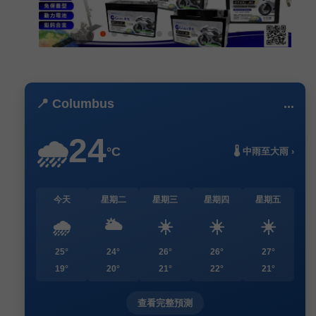
📍 Columbus
...
24
🌧️
°C
🌡️ 中雨至大雨 ›
今天
星期二
星期三
星期四
星期五
🌧️
🌥️
☀️
☀️
☀️
25°
24°
26°
26°
27°
19°
20°
21°
22°
21°
查看完整預測