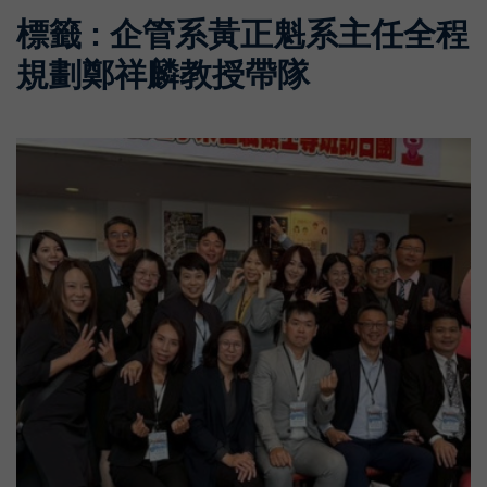
標籤 : 企管系黃正魁系主任全程
規劃鄭祥麟教授帶隊