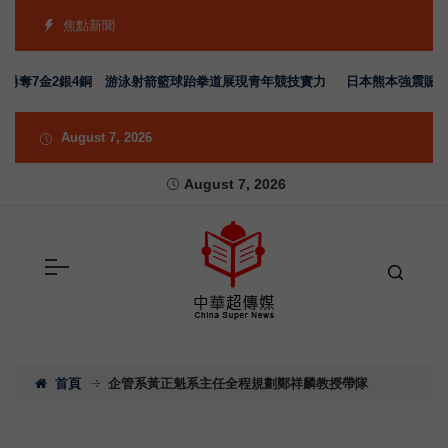
焦點新聞
隊勇奪7金2銀4銅 游泳射箭籃球跆拳道展現青年競技實力
日本熊本強震賑災再
August 7, 2026
August 7, 2026
首頁
企管系黃正魁系主任全程規劃鄭祥麟教授帶隊