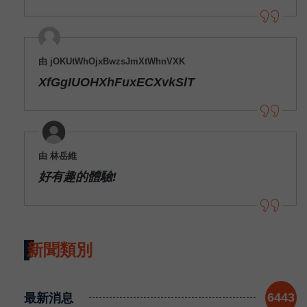
由 jOKUtWhOjxBwzsJmXtWhnVXK
XfGgIUOHXhFuxECXvkSlT
由 林岳維
好有趣的體驗!
新聞類別
最新消息
6443