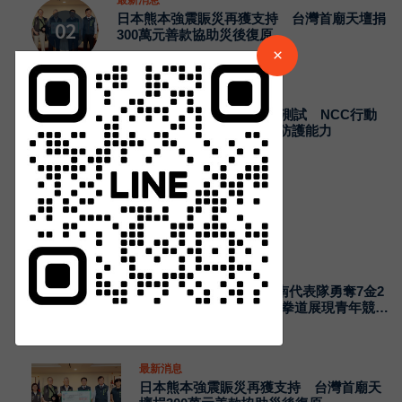
日本熊本強震賑災再獲支持 台灣首廟天壇捐
300萬元善款協助災後復原
請加入LINE好友連結
×
23
Aug 07, 2026
最新消息
中 華 超 傳 媒
2026城鎮韌性演習加入通訊測試 NCC行動
網路降速演練驗證國家通訊防護能力
28
Aug 07, 2026
Https://reurl.cc/adqW77
熱門新聞
最新消息
2026國際少年運動會台南代表隊勇奪7金2
銀4銅 游泳射箭籃球跆拳道展現青年競技
實力
Aug 07, 2026
訂閱
最新消息
日本熊本強震賑災再獲支持 台灣首廟天