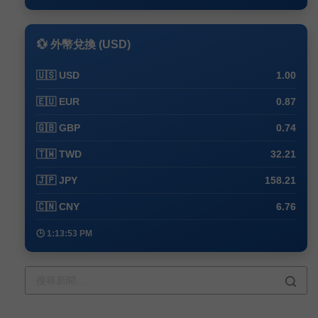
💱 外幣兌換 (USD)
🇺🇸 USD
1.00
🇪🇺 EUR
0.87
🇬🇧 GBP
0.74
🇹🇼 TWD
32.21
🇯🇵 JPY
158.21
🇨🇳 CNY
6.76
🕒 1:14:03 PM