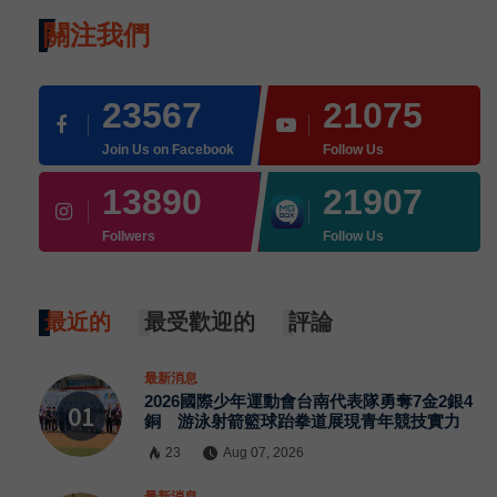
關注我們
23567
21075
Join Us on Facebook
Follow Us
13890
21907
Follwers
Follow Us
最近的
最受歡迎的
評論
最新消息
2026國際少年運動會台南代表隊勇奪7金2銀4
銅 游泳射箭籃球跆拳道展現青年競技實力
23
Aug 07, 2026
×
最新消息