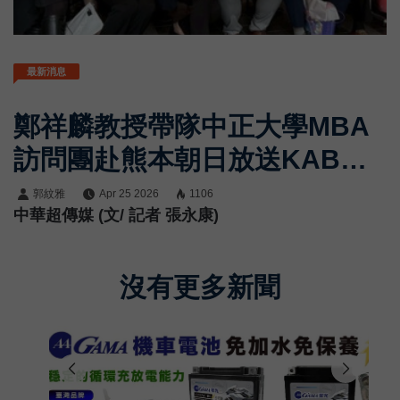
最新消息
鄭祥麟教授帶隊中正大學MBA
訪問團赴熊本朝日放送KAB
企管系黃正魁系主任全程規
郭紋雅
Apr 25 2026
1106
中華超傳媒 (文/ 記者 張永康)
劃 局長小野史修接待交流
沒有更多新聞