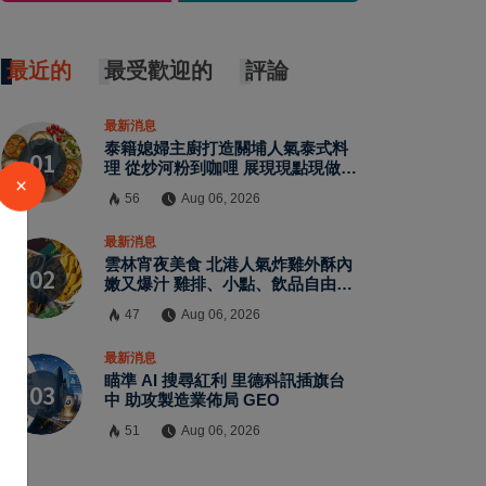
最近的
最受歡迎的
評論
最新消息
泰籍媳婦主廚打造關埔人氣泰式料
理 從炒河粉到咖哩 展現現點現做南
洋風味層次
56
Aug 06, 2026
×
最新消息
雲林宵夜美食 北港人氣炸雞外酥內
嫩又爆汁 雞排、小點、飲品自由搭
配
47
Aug 06, 2026
最新消息
瞄準 AI 搜尋紅利 里德科訊插旗台
中 助攻製造業佈局 GEO
51
Aug 06, 2026