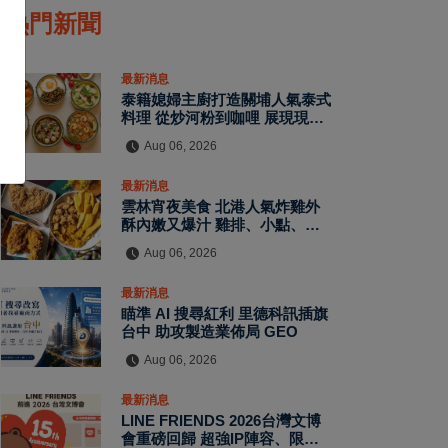
熱門新聞
最新消息
泰籍媳婦主廚打造關埔人氣泰式
料理 從炒河粉到咖哩 展現現點
現做南洋風味層次
Aug 06, 2026
最新消息
雲林宵夜美食 北港人氣炸雞外
酥內嫩又爆汁 雞排、小點、飲
品自由搭配
Aug 06, 2026
最新消息
瞄準 AI 搜尋紅利 里德科訊插旗
台中 助攻製造業佈局 GEO
Aug 06, 2026
最新消息
LINE FRIENDS 2026台灣文博
會重磅回歸 超強IP陣容、限定