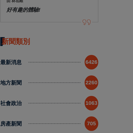
由 林岳維
好有趣的體驗!
新聞類別
最新消息
6426
地方新聞
2260
社會政治
1063
房產新聞
705