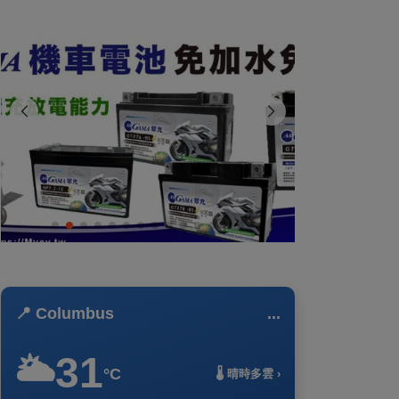
📍 Columbus
...
31
🌥️
°C
🌡️ 晴時多雲 ›