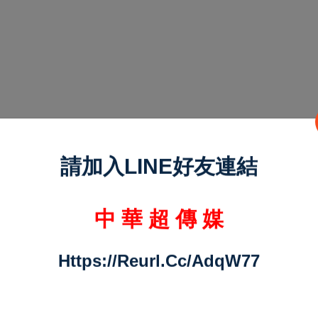
請加入LINE好友連結
中 華 超 傳 媒
Https://reurl.cc/adqW77