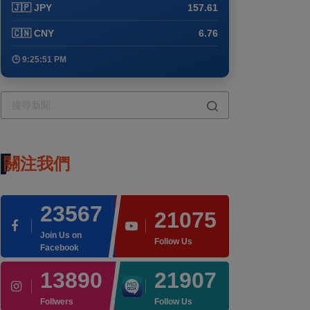
🇯🇵 JPY
157.61
🇨🇳 CNY
6.76
🕒 9:25:51 PM
關注我們
23567
21075
Join Us on
Follow Us
Facebook
13890
21907
Follwers
Follow Us