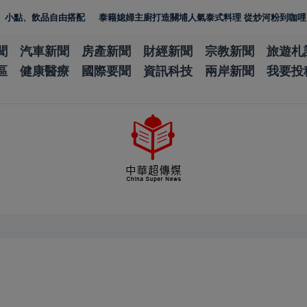
飲品自由搭配
泰籍媳婦主廚打造關埔人氣泰式料理 從炒河粉到咖哩 展現現
聞
汽車新聞
房產新聞
財經新聞
宗教新聞
旅遊札
區
健康醫療
國際要聞
資訊科技
兩岸新聞
我要投