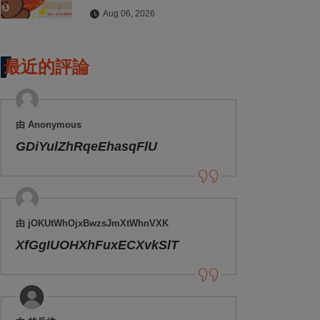
拍貼與扭蛋牆活動全公開
Aug 06, 2026
最近的評論
由 Anonymous
GDiYulZhRqeEhasqFlU
由 jOKUtWhOjxBwzsJmXtWhnVXK
XfGgIUOHXhFuxECXvkSlT