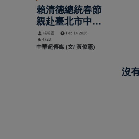
賴清德總統春節
親赴臺北市中正
分局慰勉警察同
張噬霆
Feb 14 2026
4723
仁 感謝全年無
中華超傳媒 (文/ 黃俊憲)
休堅守崗位守護
人民安居樂業
沒