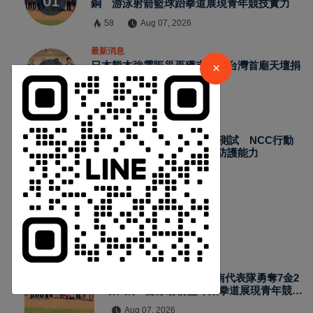
銅 游泳射箭籃球跆拳道展現青年競技實力
58
Aug 07, 2026
最新消息
日本熊本強震賑災再獲支持 台灣首廟天壇捐
×
300萬元善款協助災後復原
59
Aug 07, 2026
最新消息
2026城鎮韌性演習加入通訊測試 NCC行動
網路降速演練驗證國家通訊防護能力
66
Aug 07, 2026
熱門新聞
最新消息
2026國際少年運動會台南代表隊勇奪7金2
銀4銅 游泳射箭籃球跆拳道展現青年競技
實力
Aug 07, 2026