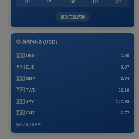
16°
17°
18°
19°
18°
查看完整預測
💱 外幣兌換 (USD)
🇺🇸 USD
1.00
🇪🇺 EUR
0.87
🇬🇧 GBP
0.74
🇹🇼 TWD
32.18
🇯🇵 JPY
157.93
🇨🇳 CNY
6.77
🕒 9:14:59 AM