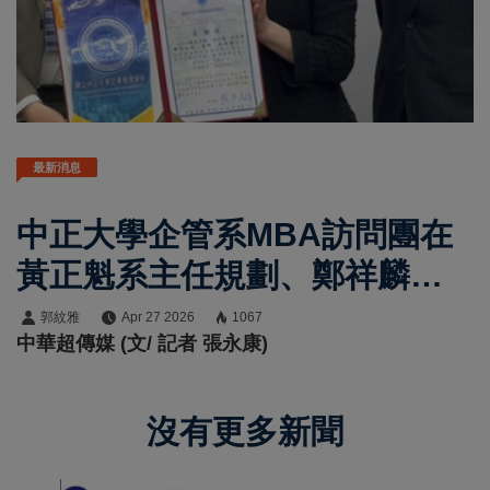
最新消息
中正大學企管系MBA訪問團在
黃正魁系主任規劃、鄭祥麟教
授帶隊參訪由布院玉之湯 董
郭紋雅
Apr 27 2026
1067
中華超傳媒 (文/ 記者 張永康)
事長兼總經理桑野和泉親自接
待揭日本溫泉觀光與地方創生
沒有更多新聞
關鍵