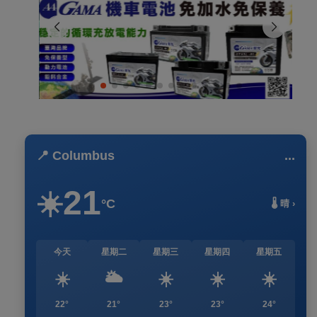
📍 Columbus
...
21
☀️
°C
🌡️ 晴 ›
今天
星期二
星期三
星期四
星期五
☀️
🌥️
☀️
☀️
☀️
22°
21°
23°
23°
24°