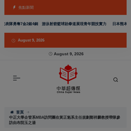
焦點新聞
南代表隊勇奪7金2銀4銅 游泳射箭籃球跆拳道展現青年競技實力
日本熊本強震
August 9, 2026
August 9, 2026
首頁
中正大學企管系MBA訪問團在黃正魁系主任規劃鄭祥麟教授帶隊參
訪由布院玉之湯