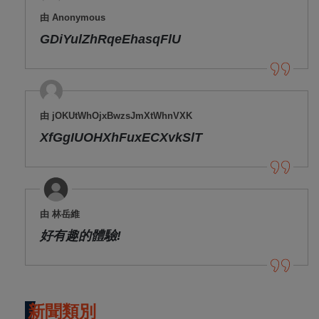
由 Anonymous
GDiYulZhRqeEhasqFlU
由 jOKUtWhOjxBwzsJmXtWhnVXK
XfGgIUOHXhFuxECXvkSlT
由 林岳維
好有趣的體驗!
新聞類別