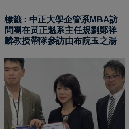
標籤 : 中正大學企管系MBA訪
問團在黃正魁系主任規劃鄭祥
麟教授帶隊參訪由布院玉之湯