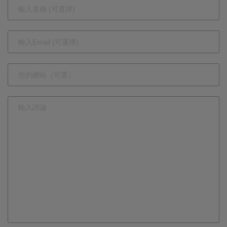
戰》直播掀
社 CFO松
娛樂產業話
下琢磨談多
題
角化布局