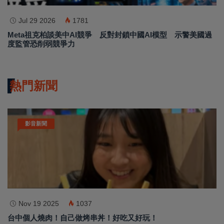
Jul 29 2026
1781
Meta祖克柏談美中AI競爭 反對封鎖中國AI模型 示警美國過
度監管恐削弱競爭力
熱門新聞
影音新聞
Nov 19 2025
1037
台中個人燒肉！自己做烤串丼！好吃又好玩！