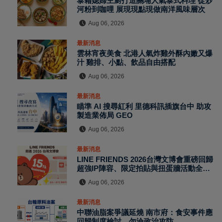
泰籍媳婦主廚打造關埔人氣泰式料理 從炒
河粉到咖哩 展現現點現做南洋風味層次
Aug 06, 2026
最新消息
雲林宵夜美食 北港人氣炸雞外酥內嫩又爆
汁 雞排、小點、飲品自由搭配
Aug 06, 2026
最新消息
瞄準 AI 搜尋紅利 里德科訊插旗台中 助攻
製造業佈局 GEO
Aug 06, 2026
最新消息
LINE FRIENDS 2026台灣文博會重磅回歸
超強IP陣容、限定拍貼與扭蛋牆活動全公
開
Aug 06, 2026
最新消息
中聯油脂案爭議延燒 南市府：食安事件應
回歸制度檢討、勿淪政治攻防