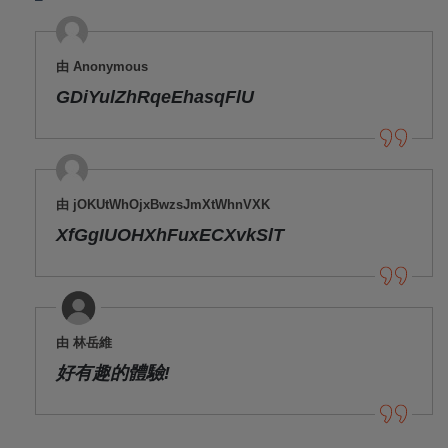
由 Anonymous
GDiYulZhRqeEhasqFlU
由 jOKUtWhOjxBwzsJmXtWhnVXK
XfGgIUOHXhFuxECXvkSlT
由 林岳維
好有趣的體驗!