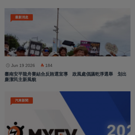
最新消息
Jun 19 2026
184
臺南安平龍舟賽結合反賄選宣導 政風處倡議乾淨選舉 划出
廉潔民主新風貌
汽車新聞