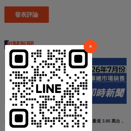
發表評論
×
請加入LINE好友連結
相關新聞
×
中 華 超 傳 媒
最新消息
Https://reurl.cc/adqW77
Aug 03 2026
1420
2026年7月臺灣汽車市場交車數量出爐:總掛牌量達 3.86 萬台，
Toyota 穩坐霸主、Lexus 與 Kia 強勢爆發