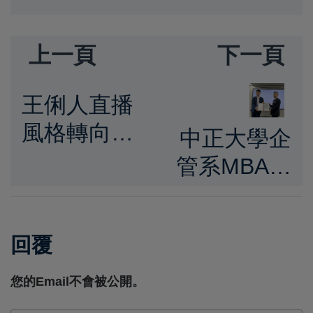
上一頁
下一頁
王俐人直播
風格轉向引
中正大學企
熱議 「激
管系MBA訪
凸吹頭」爭
問團在黃正
議延燒 宣
魁系主任規
布登
回覆
劃下參訪JR
SWAG《AV
九州旅客鐵
您的Email不會被公開。
復興大作
道株式會