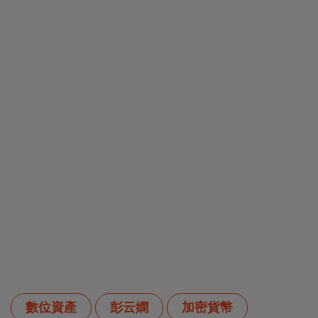
數位資產
彭云嫻
加密貨幣