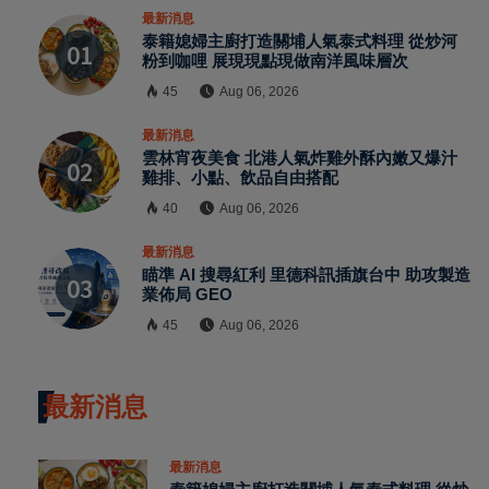
最新消息
泰籍媳婦主廚打造關埔人氣泰式料理 從炒河
粉到咖哩 展現現點現做南洋風味層次
45
Aug 06, 2026
最新消息
雲林宵夜美食 北港人氣炸雞外酥內嫩又爆汁
雞排、小點、飲品自由搭配
40
Aug 06, 2026
最新消息
瞄準 AI 搜尋紅利 里德科訊插旗台中 助攻製造
業佈局 GEO
45
Aug 06, 2026
最新消息
最新消息