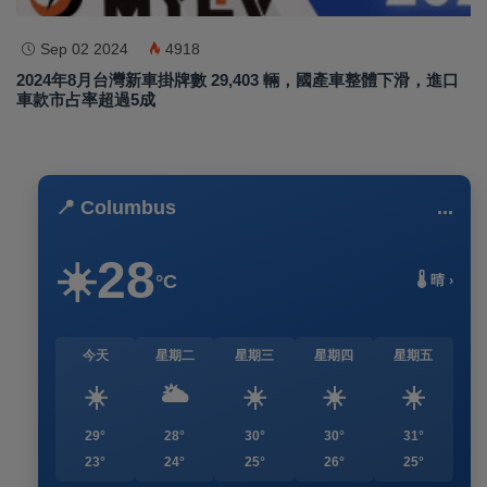
Sep 02 2024
4918
2024年8月台灣新車掛牌數 29,403 輛，國產車整體下滑，進口
車款市占率超過5成
📍 Columbus
...
28
☀️
°C
🌡️ 晴 ›
今天
星期二
星期三
星期四
星期五
☀️
🌥️
☀️
☀️
☀️
29°
28°
30°
30°
31°
23°
24°
25°
26°
25°