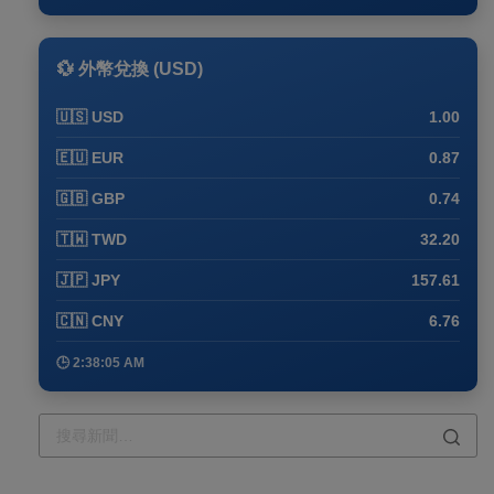
💱 外幣兌換 (USD)
🇺🇸 USD
1.00
🇪🇺 EUR
0.87
🇬🇧 GBP
0.74
🇹🇼 TWD
32.20
🇯🇵 JPY
157.61
🇨🇳 CNY
6.76
🕒 2:38:16 AM