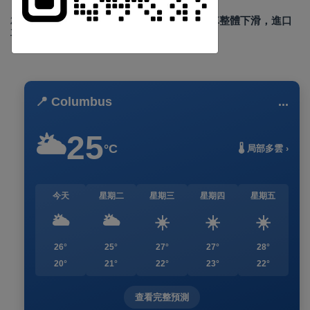
Sep 02 2024
4911
2024年8月台灣新車掛牌數 29,403 輛，國產車整體下滑，進口
車款市占率超過5成
訂閱
📍 Columbus
...
25
🌥️
°C
🌡️ 局部多雲 ›
今天
星期二
星期三
星期四
星期五
🌥️
🌥️
☀️
☀️
☀️
26°
25°
27°
27°
28°
20°
21°
22°
23°
22°
查看完整預測