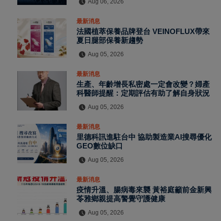
Aug 06, 2026
最新消息
法國植萃保養品牌登台 VEINOFLUX帶來
夏日腿部保養新趨勢
Aug 05, 2026
最新消息
生產、年齡增長私密處一定會改變？婦產
科醫師提醒：定期評估有助了解自身狀況
Aug 05, 2026
最新消息
里德科訊進駐台中 協助製造業AI搜尋優化
GEO數位缺口
Aug 05, 2026
最新消息
疫情升溫、腸病毒來襲 黃裕庭籲前金新興
苓雅鄉親提高警覺守護健康
Aug 05, 2026