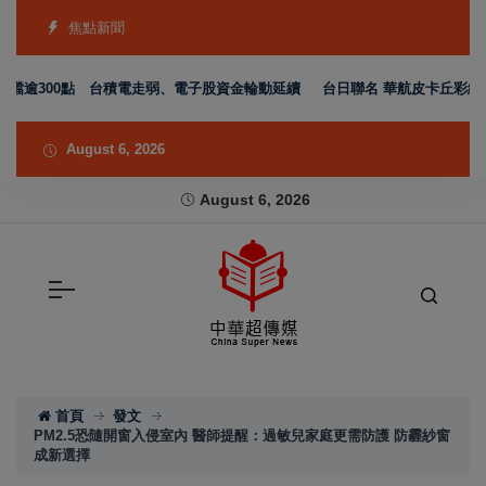
焦點新聞
逾300點 台積電走弱、電子股資金輪動延續
台日聯名 華航皮卡丘彩繪機塗裝 
August 6, 2026
August 6, 2026
首頁
發文
PM2.5恐隨開窗入侵室內 醫師提醒：過敏兒家庭更需防護 防霾紗窗
成新選擇