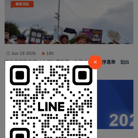
最新消息
×
Jun 19 2026
180
請加入LINE好友連結
×
臺南安平龍舟賽結合反賄選宣導 政風處倡議乾淨選舉 划出
廉潔民主新風貌
中 華 超 傳 媒
汽車新聞
Https://reurl.cc/adqW77