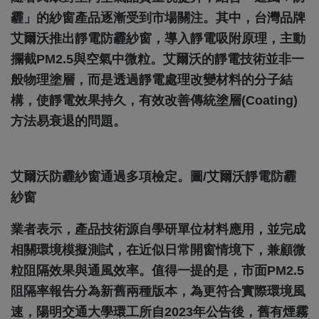
霾」的紗窗產品逐漸受到市場關注。其中，台灣品牌
艾爾沃推出靜電防霾紗窗，導入靜電吸附原理，主動
攔截PM2.5與空氣中微粒。艾爾沃的靜電技術並非一
般物理塗層，而是透過靜電處理改變材料的分子結
構，使靜電效果持久，有效改善傳統塗層(coating)
方法易衰退的問題。
艾爾沃防霾紗窗通過多項檢定。圖/艾爾沃靜電防霾
紗窗
業者表示，產品技術源自學研單位材料應用，並完成
相關環境模擬測試，在近似日常開窗情境下，兼顧微
粒阻隔效果與通風效率。值得一提的是，市面PM2.5
阻隔率報告分為新舊兩種版本，為更符合實際環境風
速，陽明交通大學環工所自2023年公告後，舊有煙霧