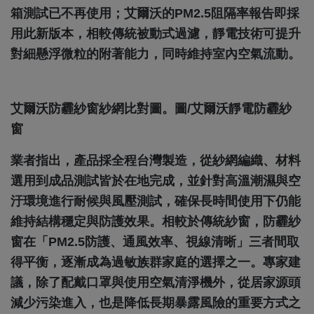
箱測試已不再使用；艾爾沃的PM2.5阻隔率報告即採
用此新版本，相較傳統被動式過濾，靜電技術可提升
對細懸浮微粒的附著能力，同時維持室內空氣流動。
艾爾沃防霾紗窗紗網比對圖。圖/艾爾沃靜電防霾紗
窗
業者指出，產品採全程台灣製造，從紗網編織、材料
選用到成品測試皆於在地完成，並針對高溫潮濕與空
汙環境進行耐候與風壓測試，確保長時間使用下仍能
維持結構穩定與防護效果。相較於傳統紗窗，防霾紗
窗在「PM2.5防護、通風效率、視線清晰」三者間取
得平衡，逐漸成為過敏族群家庭的選擇之一。專家建
議，除了配戴口罩與使用空氣清淨機外，從居家源頭
減少污染進入，也是降低長期暴露風險的重要方式之