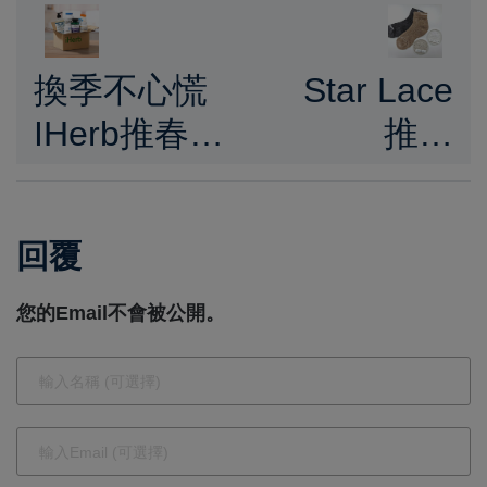
換季不心慌
Star Lace
IHerb推春季
推出
「防禦系」
「SiTEX矽
健康指南 挖
米子氣墊循
回覆
寶 6 款營養
環襪」打造
好物
日常穿著機
您的Email不會被公開。
能新選擇