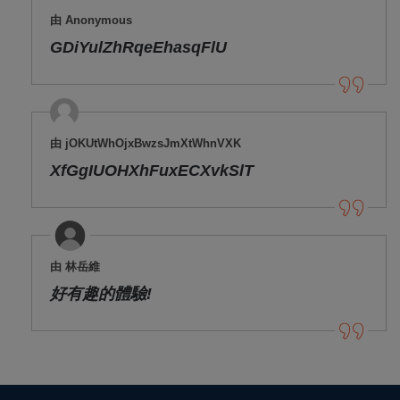
由 Anonymous
GDiYulZhRqeEhasqFlU
由 jOKUtWhOjxBwzsJmXtWhnVXK
XfGgIUOHXhFuxECXvkSlT
由 林岳維
好有趣的體驗!