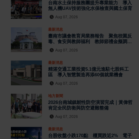
台南水土保持服務團提升專業能力 導入
無人機UAV技術強化水保檢查與國土保育
Aug 07, 2026
最新消息
臺南市議會教育局業務報告 聚焦校園反
毒、食安與教師福利 教師節禮金擬調升
至千元
Aug 07, 2026
最新消息
精湛交通工業投資5.1億元進駐七股科工
區 導入智慧製造再添60個就業機會
Aug 07, 2026
地方新聞
2026台南城鎮韌性防空演習完成｜黃偉哲
肯定全民防衛與防空避難整備
Aug 07, 2026
最新消息
台股收盤小跌170點 櫃買跌近2% 電子