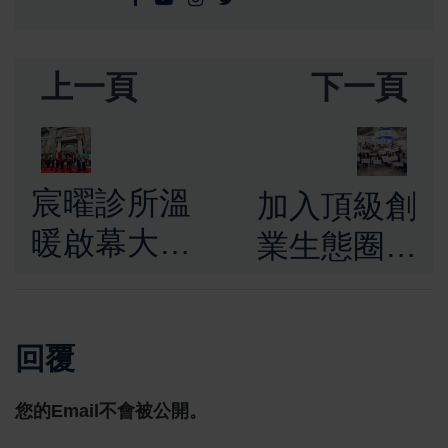
上一頁
下一頁
宸曜診所溫
加入頂級創
暖啟幕大桃
業生態圈！
園 智慧醫學
新北青創
與人文關懷
「土城綠創
回覆
共築健康未
基地」第5
來
期招募開跑
您的Email不會被公開。
打造淨零科