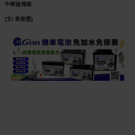
中華超傳媒
(文/ 黃俊憲)