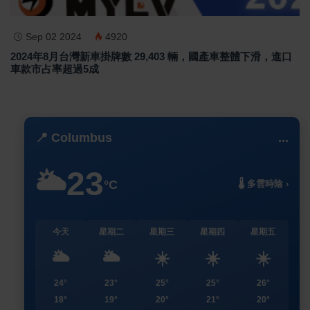
Sep 02 2024
4920
2024年8月台灣新車掛牌數 29,403 輛，國產車整體下滑，進口
車款市占率超過5成
📍 Columbus
...
23
🌥️
°C
🌡️ 多雲時陰 ›
今天
星期二
星期三
星期四
星期五
🌥️
🌥️
☀️
☀️
☀️
24°
23°
25°
25°
26°
18°
19°
20°
21°
20°