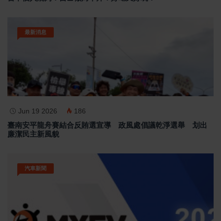
最新消息
Jun 19 2026
186
臺南安平龍舟賽結合反賄選宣導 政風處倡議乾淨選舉 划出
廉潔民主新風貌
汽車新聞