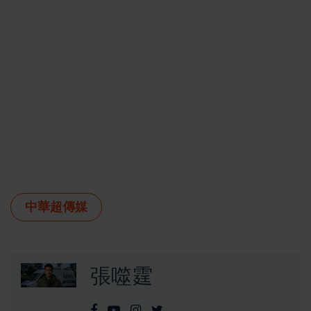
中華超傳媒
張噬霆