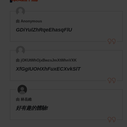
由 Anonymous
GDiYulZhRqeEhasqFlU
由 jOKUtWhOjxBwzsJmXtWhnVXK
XfGgIUOHXhFuxECXvkSlT
由 林岳維
好有趣的體驗!