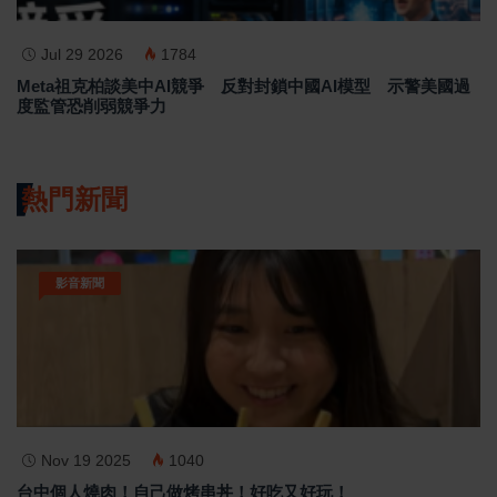
Jul 29 2026
1784
Meta祖克柏談美中AI競爭 反對封鎖中國AI模型 示警美國過
度監管恐削弱競爭力
熱門新聞
影音新聞
Nov 19 2025
1040
台中個人燒肉！自己做烤串丼！好吃又好玩！