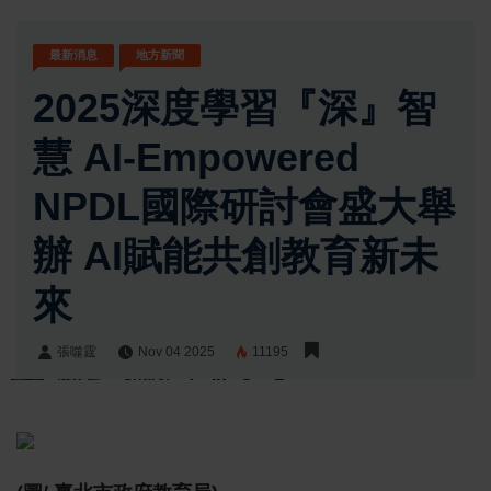
最新消息
地方新聞
2025深度學習『深』智
慧 AI-Empowered
NPDL國際研討會盛大舉
辦 AI賦能共創教育新未
來
張噬霆
Nov 04 2025
11195
張噬霆
Share: