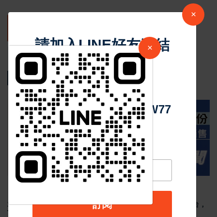
×
發表評論
請加入LINE好友連結
×
相關新聞
中 華 超 傳 媒
Https://reurl.cc/adqW77
最新消息
Aug 03 2026
1443
訂閱
2026年7月臺灣汽車市場交車數量出爐:總掛牌量達 3.86 萬台，
Toyota 穩坐霸主、Lexus 與 Kia 強勢爆發