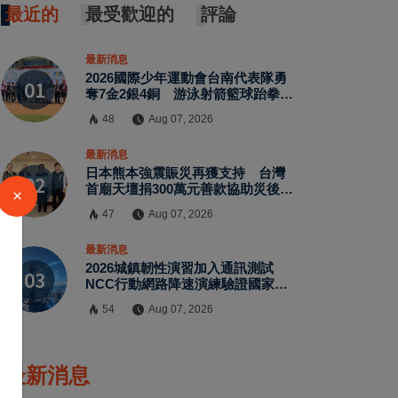
最近的
最受歡迎的
評論
最新消息
2026國際少年運動會台南代表隊勇
奪7金2銀4銅 游泳射箭籃球跆拳道
展現青年競技實力
48
Aug 07, 2026
最新消息
日本熊本強震賑災再獲支持 台灣
首廟天壇捐300萬元善款協助災後復
×
原
47
Aug 07, 2026
最新消息
2026城鎮韌性演習加入通訊測試
NCC行動網路降速演練驗證國家通
訊防護能力
54
Aug 07, 2026
最新消息