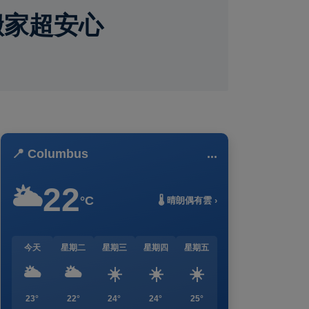
搬家超安心
📍 Columbus
...
22
🌥️
°C
🌡️ 晴朗偶有雲 ›
今天
星期二
星期三
星期四
星期五
🌥️
🌥️
☀️
☀️
☀️
23°
22°
24°
24°
25°