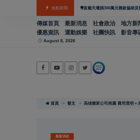
日本熊本強震賑災再獲支持 台灣首廟天壇捐300萬元善款協助災後復原
焦點新聞
傳媒首頁
最新消息
社會政治
地方新
優惠資訊
運動娛樂
社團快訊
影音專
August 8, 2026
首頁
發文
高雄搬家公司推薦 費用透明＋
最新消息