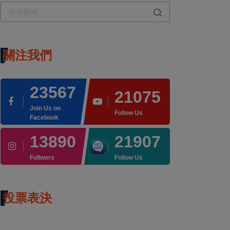
關注我們
23567
21075
Join Us on
Follow Us
Facebook
13890
21907
Follwers
Follow Us
投票表決