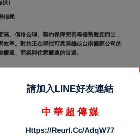
.提供）
得信賴
度高、價格合理、契約保障完善等優勢脫穎而出，
家效率。對於正在尋找可靠高雄或台南搬家公司的
途搬遷、商業與住家搬運的首選。
請加入LINE好友連結
市及全省，不論是住家搬遷、學生搬家、公司搬遷
完善的搬遷服務。
中 華 超 傳 媒
Https://reurl.cc/adqW77
精緻搬家服務，包含傢俱的拆裝、包裝材料的提