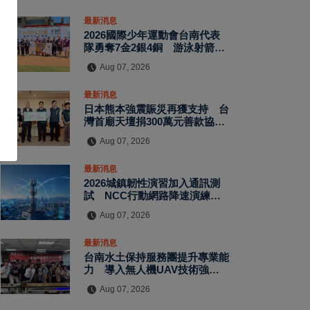
最新消息
2026國際少年運動會台南代表
隊勇奪7金2銀4銅 游泳射箭籃
球跆拳道展現青年競技實力
Aug 07, 2026
最新消息
日本熊本強震賑災再獲支持 台
灣首廟天壇捐300萬元善款協助
災後復原
Aug 07, 2026
最新消息
2026城鎮韌性演習加入通訊測
試 NCC行動網路降速演練驗
證國家通訊防護能力
Aug 07, 2026
最新消息
台南水土保持服務團提升專業能
力 導入無人機UAV技術強化
水保檢查與國土保育
Aug 07, 2026