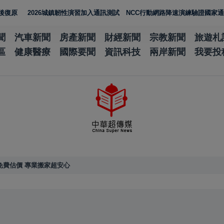
2026城鎮韌性演習加入通訊測試 NCC行動網路降速演練驗證國家通訊防護
聞
汽車新聞
房產新聞
財經新聞
宗教新聞
旅遊札
區
健康醫療
國際要聞
資訊科技
兩岸新聞
我要投
免費估價 專業搬家超安心