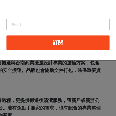
運輸的特別防護處理，確保運輸過程安全無損。
？
估價服務，專業人員會到府評估傢俱數量、搬遷距
價格皆簽訂合約保障，避免臨時加價或不透明的費
訂閱
型設備的搬運？
司搬遷與台南商業搬遷設計專業的運輸方案，包含
的安全搬運。品牌也會協助文件打包，確保重要資
遷過程，更提供搬遷後清潔服務，讓新居或新辦公
公。若有免動手搬家的需求，也有配合的專業整理
住新家。