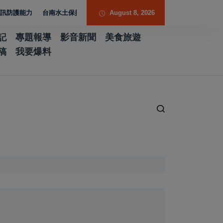
能力
台南水土保持服務團提升專業能力 導入無人機UAV技術強化水保檢查
August 8, 2026
記
專題報導
影音新聞
美食旅遊
稿
我要爆料