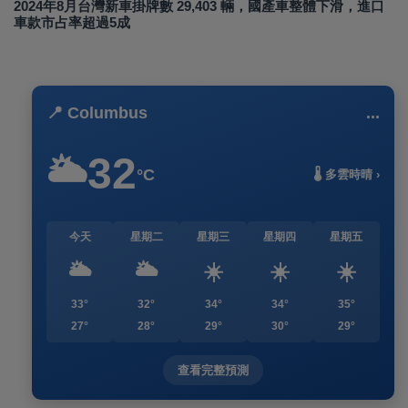
2024年8月台灣新車掛牌數 29,403 輛，國產車整體下滑，進口
車款市占率超過5成
📍 Columbus
...
32
🌥️
°C
🌡️ 多雲時晴 ›
今天
星期二
星期三
星期四
星期五
🌥️
🌥️
☀️
☀️
☀️
33°
32°
34°
34°
35°
27°
28°
29°
30°
29°
查看完整預測