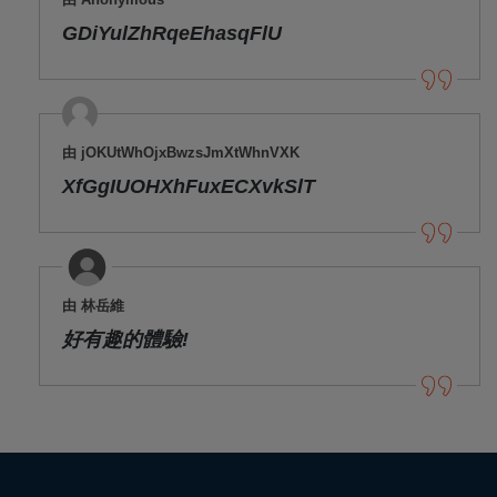
GDiYulZhRqeEhasqFlU
由 jOKUtWhOjxBwzsJmXtWhnVXK
XfGgIUOHXhFuxECXvkSlT
由 林岳維
好有趣的體驗!