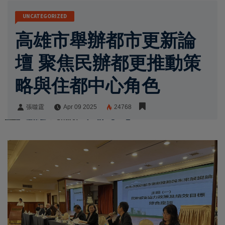
UNCATEGORIZED
高雄市舉辦都市更新論
壇 聚焦民辦都更推動策
略與住都中心角色
張噬霆
Apr 09 2025
24768
張噬霆
Share: