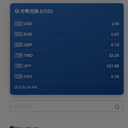
💱 外幣兌換 (USD)
🇺🇸 USD
1.00
🇪🇺 EUR
0.87
🇬🇧 GBP
0.74
🇹🇼 TWD
32.20
🇯🇵 JPY
157.86
🇨🇳 CNY
6.76
🕒 9:02:09 PM