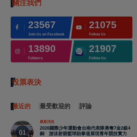
關注我們
23567
21075
Join Us on Facebook
Follow Us
13890
21907
Follwers
Follow Us
投票表決
最近的
最受歡迎的
評論
最新消息
2026國際少年運動會台南代表隊勇奪7金2銀4
銅 游泳射箭籃球跆拳道展現青年競技實力