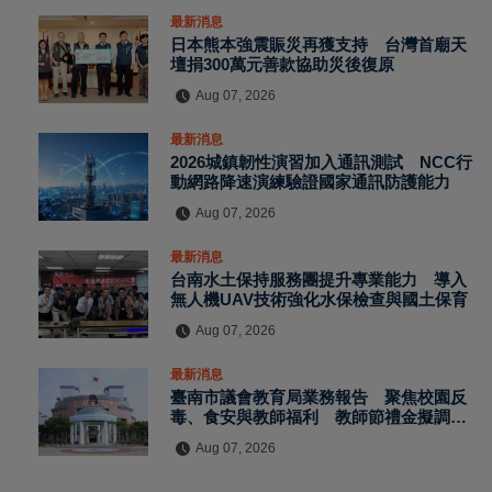
最新消息
日本熊本強震賑災再獲支持 台灣首廟天
壇捐300萬元善款協助災後復原
Aug 07, 2026
最新消息
2026城鎮韌性演習加入通訊測試 NCC行
動網路降速演練驗證國家通訊防護能力
Aug 07, 2026
最新消息
台南水土保持服務團提升專業能力 導入
無人機UAV技術強化水保檢查與國土保育
Aug 07, 2026
最新消息
臺南市議會教育局業務報告 聚焦校園反
毒、食安與教師福利 教師節禮金擬調升
至千元
Aug 07, 2026