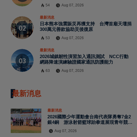
54
Aug 07, 2026
最新消息
日本熊本強震賑災再獲支持 台灣首廟天壇捐
300萬元善款協助災後復原
53
Aug 07, 2026
最新消息
2026城鎮韌性演習加入通訊測試 NCC行動
網路降速演練驗證國家通訊防護能力
63
Aug 07, 2026
最新消息
最新消息
2026國際少年運動會台南代表隊勇奪7金2
銀4銅 游泳射箭籃球跆拳道展現青年競技
實力
Aug 07, 2026