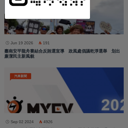
訂閱
Jun 19 2026
191
臺南安平龍舟賽結合反賄選宣導 政風處倡議乾淨選舉 划出
廉潔民主新風貌
汽車新聞
Sep 02 2024
4926