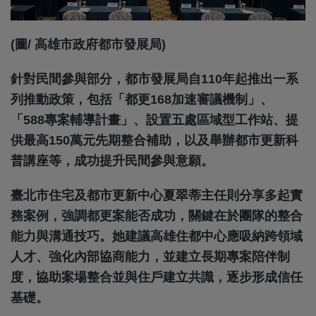
(圖/ 高雄市政府都市發展局)
針對民間參與部分，都市發展局自110年起推出一系
列推動政策，包括「都更168加速審議機制」、
「588專案輔導計畫」、設置五處區域型工作站、提
供最高150萬元先期整合補助，以及舉辦都市更新科
普講座等，成功提升民間參與意願。
臺北市住宅及都市更新中心夏翠蒂主任則分享多起實
務案例，強調都更案能否成功，關鍵在於團隊的整合
能力與溝通技巧。她建議高雄住都中心應吸納跨領域
人才、強化內部協商能力，並建立長期專案陪伴制
度，協助案場整合並與住戶建立共識，逐步形成信任
基礎。