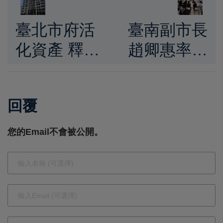
臺北市府活
臺南副市長
化資產 釋出
趙卿惠率團
78戶核心地
赴新加坡參
段市有住宅
訪社區關愛
回覆
4月29日公
組屋 借鏡高
開標租 歡迎
齡友善與住
您的Email不會被公開。
包租業者投
宅整合服務
標
模式打造幸
福老化新藍
圖