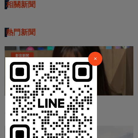
相關新聞
熱門新聞
×
請加入LINE好友連結
影音新聞
×
中 華 超 傳 媒
Https://reurl.cc/adqW77
Nov 19 2025
1047
台中個人燒肉！自己做烤串丼！好吃又好玩！
最新消息