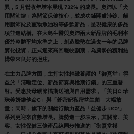
異，5 月營收年增率展現 732% 的成長。奧沛以「犬
用關沛錠」為關節保健核心，並成功鋪開膚沛錠、貓
用腸沛錠及寵物魚油粉等多款新品，呈現健康的多品
項並進結構。在大島生醫與奧沛兩大新品牌的毛利率
優於整體平均水準之上，創造騰勢在過去一年的品牌
孵化投資，正式迎來高回報收割期，為騰勢的獲利結
構帶來良好的挹注。
在主力品牌方面，主打女性精緻養護的「御熹堂」得
益於「清晰定位、新品節奏與檔期行銷」的三重發
酵。受惠於母親節檔期送禮與自用需求，「美日C 珍
珠美妍維他命C」與「舒密妃私密益生菌」大幅放
量；同時，旗下的關鍵行動力產品「益健步 UC2」
系列更迎來倍數增長。騰勢進一步表示，其關節、美
容、女性保健三條產品線同步推進的「御熹堂模