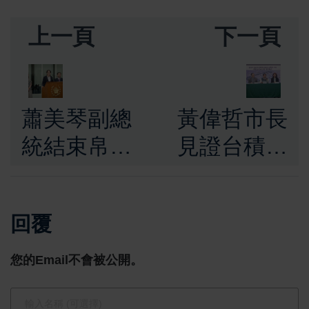
上一頁
下一頁
蕭美琴副總
黃偉哲市長
統結束帛琉
見證台積電
訪問返臺
臺南地上權
「帛榮專
簽約完成
回覆
案」圓滿完
南科擴廠再
成盼持續走
邁進一步奠
您的Email不會被公開。
向世界讓世
定全球晶圓