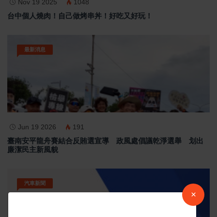
Nov 19 2025
1048
台中個人燒肉！自己做烤串丼！好吃又好玩！
最新消息
Jun 19 2026
191
臺南安平龍舟賽結合反賄選宣導 政風處倡議乾淨選舉 划出
廉潔民主新風貌
汽車新聞
×