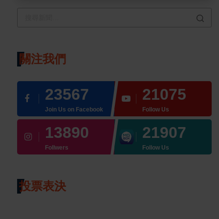
關注我們
23567
21075
Join Us on Facebook
Follow Us
13890
21907
Follwers
Follow Us
投票表決