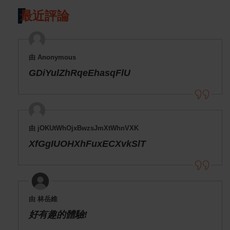
最近評論
由 Anonymous
GDiYulZhRqeEhasqFlU
由 jOKUtWhOjxBwzsJmXtWhnVXK
XfGgIUOHXhFuxECXvkSlT
由 林岳維
好有趣的體驗!