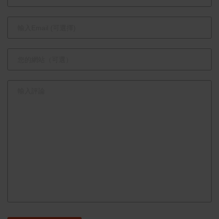
界看見臺灣
生產領先地
價值
位