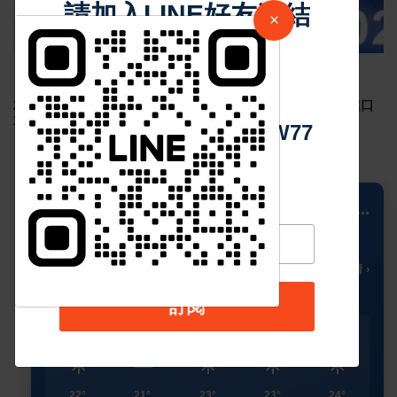
請加入LINE好友連結
×
中 華 超 傳 媒
Sep 02 2024
4926
2024年8月台灣新車掛牌數 29,403 輛，國產車整體下滑，進口
車款市占率超過5成
Https://reurl.cc/adqW77
📍 Columbus
...
21
☀️
°C
🌡️ 晴 ›
訂閱
今天
星期二
星期三
星期四
星期五
☀️
🌥️
☀️
☀️
☀️
22°
21°
23°
23°
24°