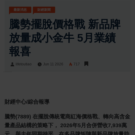
最新消息
財經新聞
騰勢擺脫價格戰 新品牌
放量成小金牛 5月業績
報喜
lifetoutiao
Jun 11 2026
717
lifetoutiao
Share:
財經中心/綜合報導
騰勢(7889) 在擺脫傳統電商紅海價格戰、轉向高含金
量產品結構的策略下， 2026年5月合併營收7,939萬
元，與去年同期持平，在多品牌矩陣與新品牌放量助