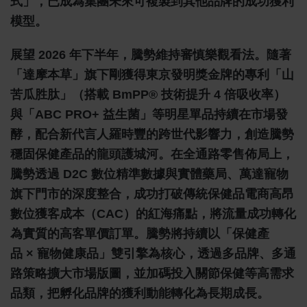
式」，已成為集團未來可複製到其他品牌的成功獲利
模型。
展望 2026 年下半年，騰勢維持審慎樂觀看法。隨著
「達摩本草」旗下剛獲得東京發明獎金牌的專利「山
苦瓜胜肽」（搭載 BmPP® 技術提升 4 倍吸收率）
與「ABC PRO+ 益生菌」等明星單品持續在市場發
酵，配合新代言人羅時豐的跨世代影響力，創造騰勢
穩固保健產品的龍頭護城河。在全通路零售佈局上，
騰勢透過 D2C 數位精準數據與實體藥局、萬達寵物
旗下門市的深度整合，成功打破傳統保健品電商高昂
數位獲客成本（CAC）的紅海痛點，將流量成功轉化
為實質的高客單價訂單。騰勢將持續以「保健產
品 × 寵物健康品」雙引擎為核心，透過多品牌、多通
路策略擴大市場版圖，並加碼投入關節保健等高需求
品類，把孵化品牌的獲利動能轉化為長期成長。