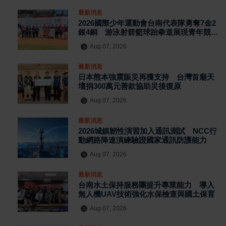
最新消息
2026國際少年運動會台南代表隊勇奪7金2
銀4銅 游泳射箭籃球跆拳道展現青年競技
實力
Aug 07, 2026
最新消息
日本熊本強震賑災再獲支持 台灣首廟天
壇捐300萬元善款協助災後復原
Aug 07, 2026
最新消息
2026城鎮韌性演習加入通訊測試 NCC行
動網路降速演練驗證國家通訊防護能力
Aug 07, 2026
最新消息
台南水土保持服務團提升專業能力 導入
無人機UAV技術強化水保檢查與國土保育
Aug 07, 2026