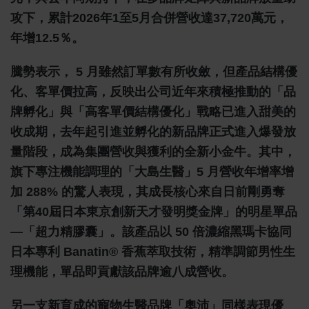
攻下，累計2026年1至5月合併營收達37,720萬元，
年增12.5％。
騰勢表示， 5 月雖然訂單數有所收斂，但產品結構優
化、客單價拉高，反映出公司近年來積極推動的「品
牌孵化」與「高客單價結構優化」戰略已進入甜美的
收成期，去年起引進並孵化的新品牌正式進入爆發放
量階段，成為集團營收與獲利的全新小金牛。其中，
旗下專注機能調理的「大島生醫」5 月營收年增率增
加 288% 的驚人表現，其成長核心來自日前剛勇奪
「第40屆日本東京創新天才發明獎金牌」的明星單品
—「超力精膠囊」。該產品以 50 倍濃縮黑瑪卡協同
日本專利 Banatin® 香蕉萃取技術，精準調節男性生
理機能，單品即貢獻該品牌逾八成營收。
另一支新育成的寵物生醫品牌「奧沛」同樣表現優