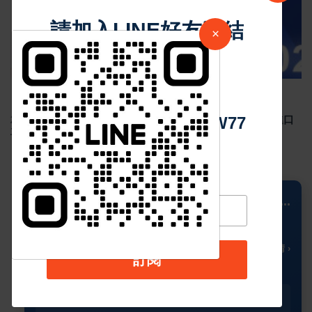
請加入LINE好友連結
×
中 華 超 傳 媒
Sep 02 2024
4919
Https://reurl.cc/adqW77
2024年8月台灣新車掛牌數 29,403 輛，國產車整體下滑，進口
車款市占率超過5成
📍 Columbus
...
29
🌥️
°C
🌡️ 多雲時晴 ›
訂閱
今天
星期二
星期三
星期四
星期五