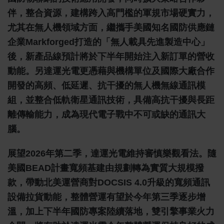
伴，整合資源，建構跨入高門檻的軍規市場硬實力，
尤其在無人機領域方面，繼攜手美國知名國防供應鏈
企業Markforged打造的「無人載具先進製造中心」
後，新產品線預計將於下半年開始注入新訂單的營收
動能。另達運光電更憑藉與機構單位及國際大廠合作
開發的高頻、低延遲、抗干擾的無人機無線通訊模
組，並整合低軌衛星通訊技術，具備高抗干擾與長距
離傳輸能力，成為現代電子戰中不可或缺的通訊大
腦。
展望2026年第二季，達運光電維持審慎樂觀看法。隨
美國BEAD計畫寬頻基建由規劃轉為實質大規模撥
款，帶動北美運營商對DOCSIS 4.0升級的寬頻通訊
設備拉貨動能，整體營運有望於今年第三季逐步增
溫，加上下半年國防專案陸續落地，雙引擎事業火力