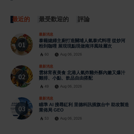
最近的
最受歡迎的
評論
最新消息
泰籍媳婦主廚打造關埔人氣泰式料理 從炒河
粉到咖哩 展現現點現做南洋風味層次
60
Aug 06, 2026
最新消息
雲林宵夜美食 北港人氣炸雞外酥內嫩又爆汁
雞排、小點、飲品自由搭配
49
Aug 06, 2026
最新消息
瞄準 AI 搜尋紅利 里德科訊插旗台中 助攻製造
業佈局 GEO
53
Aug 06, 2026