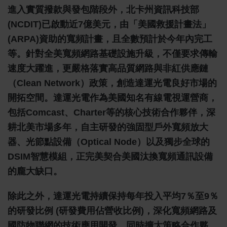
進入實質撥款與發包階段外，北卡州資訊科技部
(NCDIT)已啟動近7億美元，由「美國救援計畫法」
(ARPA)資助的寬頻計畫，且全數預計於今年內完工
等。針對全美寬頻網路基礎設施升級，不僅要求傳輸
速度大躍進，更嚴格落實高品質網路與非紅供應鏈
（Clean Network）政策，創造達運光電良好市場的
開拓空間。達運光電作為美國知名有線電視運營商，
包括Comcast、Charter等的核心技術合作夥伴，深
耕北美市場多年，自主研發的強固型戶外寬頻放大
器、光節點設備（Optical Node）以及獨步全球的
DSIM智慧模組，正完美契合美國汰換寬頻通訊設備
的龐大缺口。
除此之外，達運光電持續保持每年投入平均7％至9％
的研發比例 (研發費用佔營收比例)，深化寬頻網路及
國防物聯網的技術應用開發，同時擴大策略合作夥