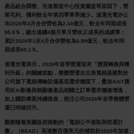
產品組合調整、先進製造中心投資攤提等原因下，營
業毛利、獲利較去年第四季單季減少。達運光電亦公
布2026年4月合併營收為2.34億元，較去年同期成長
95.9％，繳出連續4個月單月營收正成長的成績單；
累計2026年1至4月合併營收為6.89億元，較去年同
期成長60.1％。
達運光電表示，2026年首季營運迎來「體質轉換與獲
利升級」的關鍵節點，整體營運在北美寬頻基建對於
公司旗下寬頻傳輸設備基底需求穩固下，疊加AIoT應
用於AI影像與熱顯像產品相關之訂單需求穩健增溫，
加上國防專案持續推進，挹注公司2026年首季整體營
運已明確回升。
觀察隨着美國政府推動的「寬頻公平接取與部署計
畫」（BEAD）高達數百億美元的補助於2026年加速