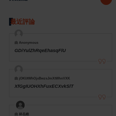
最近評論
由 Anonymous
GDiYulZhRqeEhasqFlU
由 jOKUtWhOjxBwzsJmXtWhnVXK
XfGgIUOHXhFuxECXvkSlT
由 林岳維