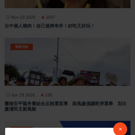
Nov 19 2025
1037
台中個人燒肉！自己做烤串丼！好吃又好玩！
最新消息
Jun 19 2026
185
臺南安平龍舟賽結合反賄選宣導 政風處倡議乾淨選舉 划出
廉潔民主新風貌
×
汽車新聞