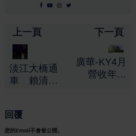
上一頁
下一頁
廣華-KY4月
淡江大橋通
營收年增
車 賴清德
12％ 新車款
總統讚為臺
量產助攻 營
灣重要新地
運可望擺脫
回覆
標 感謝工
陰霾
程團隊締造
您的Email不會被公開。