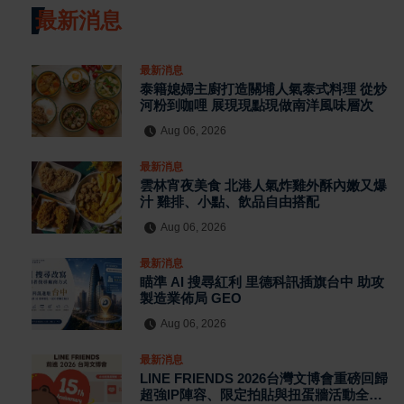
最新消息
最新消息
泰籍媳婦主廚打造關埔人氣泰式料理 從炒
河粉到咖哩 展現現點現做南洋風味層次
Aug 06, 2026
最新消息
雲林宵夜美食 北港人氣炸雞外酥內嫩又爆
汁 雞排、小點、飲品自由搭配
Aug 06, 2026
最新消息
瞄準 AI 搜尋紅利 里德科訊插旗台中 助攻
製造業佈局 GEO
Aug 06, 2026
最新消息
LINE FRIENDS 2026台灣文博會重磅回歸
超強IP陣容、限定拍貼與扭蛋牆活動全公