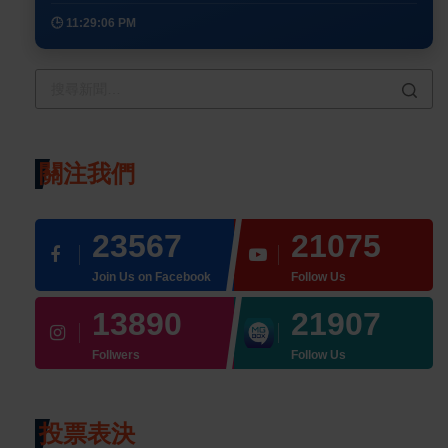
🕒 11:29:06 PM
關注我們
23567
21075
Join Us on Facebook
Follow Us
13890
21907
Follwers
Follow Us
投票表決