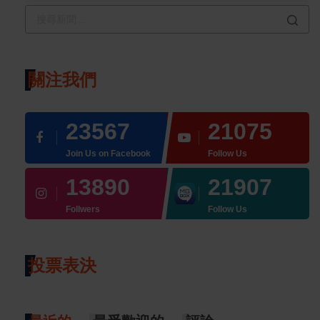
關注我們
23567
21075
Join Us on Facebook
Follow Us
13890
21907
Follwers
Follow Us
投票表決