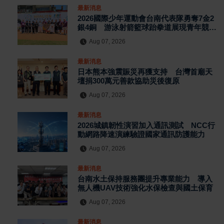
最新消息
2026國際少年運動會台南代表隊勇奪7金2
銀4銅 游泳射箭籃球跆拳道展現青年競技
實力
Aug 07, 2026
最新消息
日本熊本強震賑災再獲支持 台灣首廟天
壇捐300萬元善款協助災後復原
Aug 07, 2026
最新消息
2026城鎮韌性演習加入通訊測試 NCC行
動網路降速演練驗證國家通訊防護能力
Aug 07, 2026
最新消息
台南水土保持服務團提升專業能力 導入
無人機UAV技術強化水保檢查與國土保育
Aug 07, 2026
最新消息