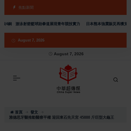
焦點新聞
銀4銅 游泳射箭籃球跆拳道展現青年競技實力
日本熊本強震賑災再獲支持 台
August 7, 2026
August 7, 2026
首頁
發文
雅德思牙醫推動醫療平權 迎回東石先天宮 45888 斤巨型大龜王