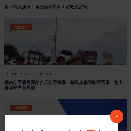
台中個人燒肉！自己做烤串丼！好吃又好玩！
最新消息
Jun 19 2026
189
臺南安平龍舟賽結合反賄選宣導 政風處倡議乾淨選舉 划出
廉潔民主新風貌
汽車新聞
×