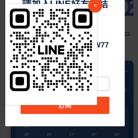
請加入LINE好友連結
×
中 華 超 傳 媒
Sep 02 2024
4921
2024年8月台灣新車掛牌數 29,403 輛，國產車整體下滑，進口
車款市占率超過5成
Https://reurl.cc/adqW77
📍 Columbus
...
25
🌧️
°C
🌡️ 小雨 ›
訂閱
今天
星期二
星期三
星期四
星期五
🌧️
🌥️
☀️
☀️
☀️
26°
25°
27°
27°
28°