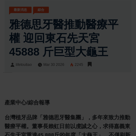
最新消息
綜合
雅德思牙醫推動醫療平
權 迎回東石先天宮
45888 斤巨型大龜王
lifetoutiao
Mar 30 2026
2245
lifetoutiao
Share:
產業中心/綜合報導
台灣植牙品牌「雅德思牙醫集團」，多年來致力推動
醫療平權。董事長賴虹日前以虔誠之心，求得嘉義東
石先天宮重達45,888斤的年度「大龜王」，不僅刷新