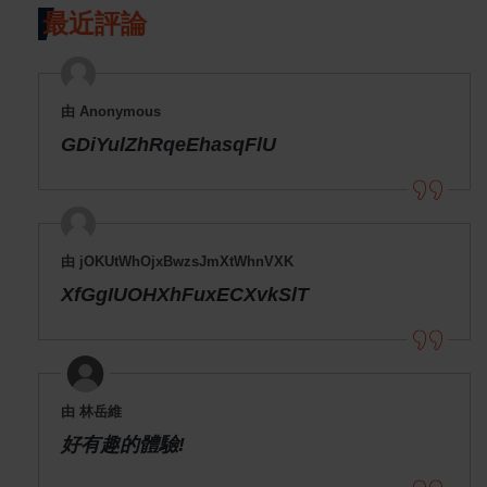
最近評論
由 Anonymous
GDiYulZhRqeEhasqFlU
由 jOKUtWhOjxBwzsJmXtWhnVXK
XfGgIUOHXhFuxECXvkSlT
由 林岳維
好有趣的體驗!