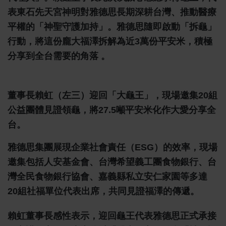
表東石先天宮神明對雅德思長期深耕台灣、推動醫療
平權的「神聖守護加持」。雅德思隨即啟動「拆龜」
行動，將這份龐大福澤拆解為近3萬份平安米，積極
分享到全台需要的角落 。
董事長賴虹（左三）迎回「大龜王」，現場邀集20組
公益團體見證領龜，將27.5噸平安米化作大愛分享全
台。
雅德思集團展現企業社會責任（ESG）的效率，現場
邀集包括人安基金會、台灣希望義工團食物銀行、台
灣全民食物銀行協會、嘉義縣私立安仁家園等多達
20組社福單位代表出席，共同見證福澤的傳遞。
賴虹董事長感性表示，迎回龜王代表雅德思正式承接