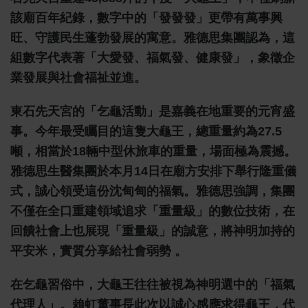
該廟百年紀錄，數字中的「發發發」更帶有萬事興
旺、守護民生蓬勃發展的寓意。雅德思集團認為，這
組數字代表著「大愛發、福氣發、健康發」，象徵企
業發展與社會福祉並進。
東石先天宮的「乞龜活動」是嘉義在地重要的元宵盛
事。今年最受矚目的這隻大龜王，總重量約為27.5
噸，相當於18輛中型休旅車的重量，場面極為震撼。
雅德思生醫集團於本月14日在廟方安排下舉行隆重儀
式，誠心領受這份沈甸甸的福氣。雅德思強調，集團
不僅在全口重建領域追求「重量級」的數位技術，在
回饋社會上也展現「重量級」的誠意，將神明加持的
平安米，實質分享給社會弱勢 。
在乞龜習俗中，大龜王往往被視為神明選中的「福氣
代理人」。賴虹董事長此次以誠心感應求得龜王，代