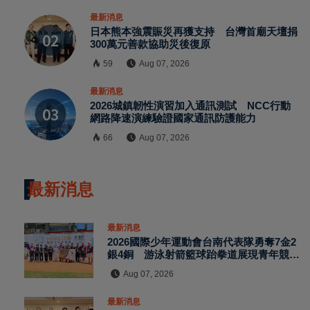
最新消息
日本熊本強震賑災再獲支持 台灣首廟天壇捐
300萬元善款協助災後復原
59
Aug 07, 2026
最新消息
2026城鎮韌性演習加入通訊測試 NCC行動
網路降速演練驗證國家通訊防護能力
66
Aug 07, 2026
最新消息
最新消息
2026國際少年運動會台南代表隊勇奪7金2
銀4銅 游泳射箭籃球跆拳道展現青年競技
實力
Aug 07, 2026
最新消息