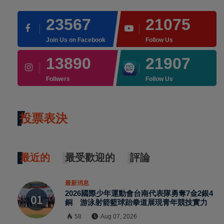
23567
21075
Join Us on Facebook
Follow Us
13890
21907
Follwers
Follow Us
投票表決
最近的
最受歡迎的
評論
最新消息
2026國際少年運動會台南代表隊勇奪7金2銀4
銅 游泳射箭籃球跆拳道展現青年競技實力
58
Aug 07, 2026