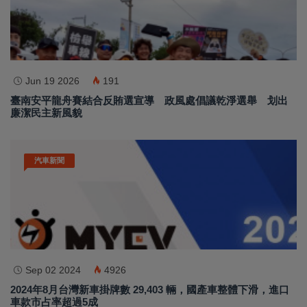
Jun 19 2026
191
臺南安平龍舟賽結合反賄選宣導 政風處倡議乾淨選舉 划出
廉潔民主新風貌
汽車新聞
Sep 02 2024
4926
2024年8月台灣新車掛牌數 29,403 輛，國產車整體下滑，進口
車款市占率超過5成