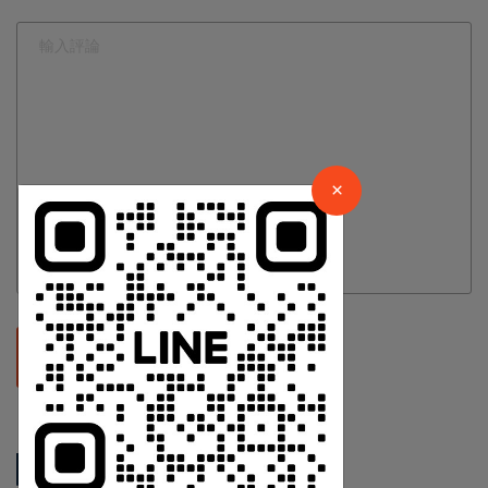
×
請加入LINE好友連結
×
中 華 超 傳 媒
Https://reurl.cc/adqW77
發表評論
相關新聞