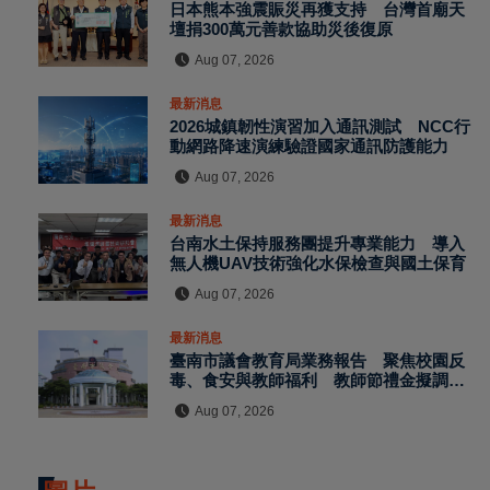
日本熊本強震賑災再獲支持 台灣首廟天
壇捐300萬元善款協助災後復原
Aug 07, 2026
最新消息
2026城鎮韌性演習加入通訊測試 NCC行
動網路降速演練驗證國家通訊防護能力
Aug 07, 2026
最新消息
台南水土保持服務團提升專業能力 導入
無人機UAV技術強化水保檢查與國土保育
Aug 07, 2026
最新消息
臺南市議會教育局業務報告 聚焦校園反
毒、食安與教師福利 教師節禮金擬調升
至千元
Aug 07, 2026