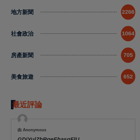
地方新聞
2266
社會政治
1064
房產新聞
705
美食旅遊
652
最近評論
由 Anonymous
GDiYulZhRqeEhasqFlU