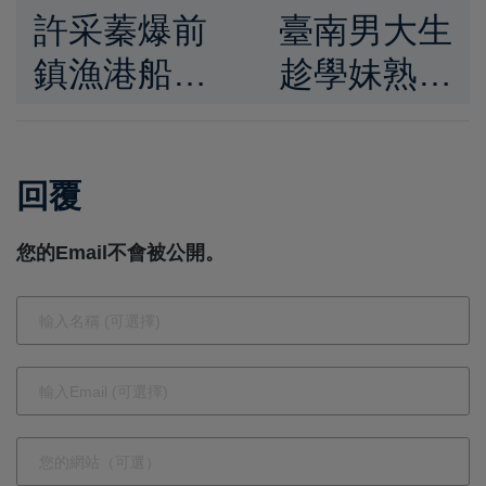
許采蓁爆前
臺南男大生
鎮漁港船員
趁學妹熟睡
會館閒置、
猥褻 法院判
連救災安置
刑6個月凸
回覆
都無法使
顯身體自主
用。花5億
界線重要性
您的Email不會被公開。
打造「五星
級」蚊子
館？