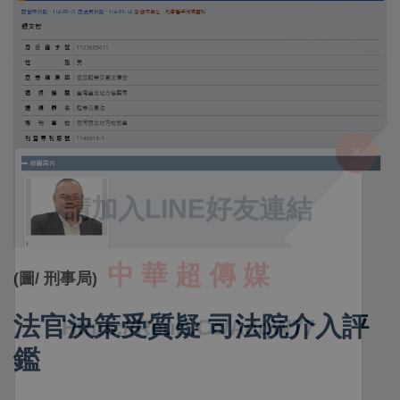
(圖/ 刑事局)
法官決策受質疑 司法院介入評
鑑