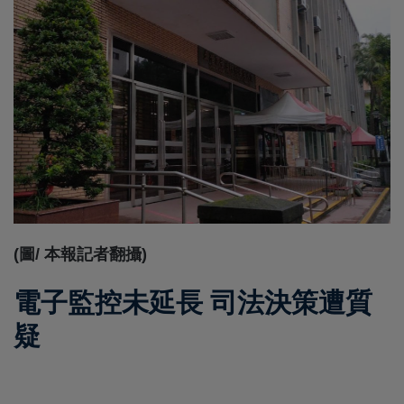
(圖/ 本報記者翻攝)
電子監控未延長 司法決策遭質
疑