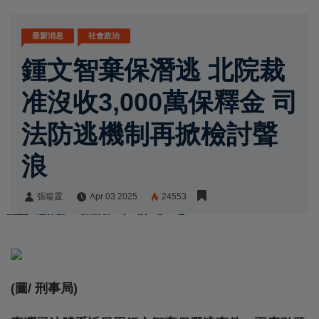
最新消息
社會政治
鍾文智棄保潛逃 北院裁
准沒收3,000萬保釋金 司
法防逃機制再掀檢討聲
浪
張噬霆
Apr 03 2025
24553
張噬霆
Share:
(圖/ 刑事局)