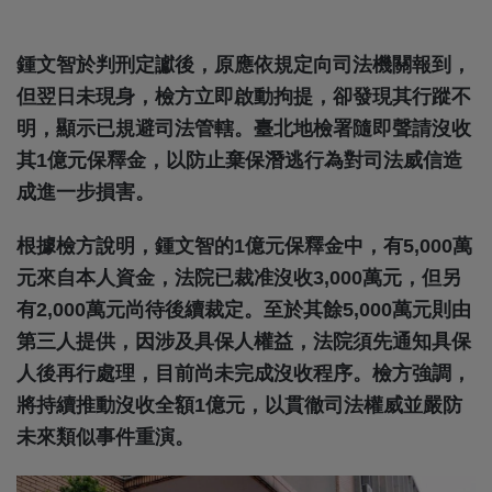
鍾文智於判刑定讞後，原應依規定向司法機關報到，
但翌日未現身，檢方立即啟動拘提，卻發現其行蹤不
明，顯示已規避司法管轄。臺北地檢署隨即聲請沒收
其1億元保釋金，以防止棄保潛逃行為對司法威信造
成進一步損害。
根據檢方說明，鍾文智的1億元保釋金中，有5,000萬
元來自本人資金，法院已裁准沒收3,000萬元，但另
有2,000萬元尚待後續裁定。至於其餘5,000萬元則由
第三人提供，因涉及具保人權益，法院須先通知具保
人後再行處理，目前尚未完成沒收程序。檢方強調，
將持續推動沒收全額1億元，以貫徹司法權威並嚴防
未來類似事件重演。