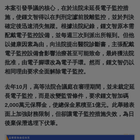
本案引發爭議的核心，在於法院未延長電子監控措
施，使鍾文智得以在判刑定讞前脫離監控，並於判決
確定後迅速消失無蹤。根據法院紀錄，鍾文智原本需
配戴電子監控設備，並每週三次到派出所報到。但他
以健康因素為由，向法院提出醫院診斷書，主張配戴
電子監控設備會影響治療甚至可能致命，最終獲法院
批准，由電子腳環改為電子手環。然而，鍾文智仍以
相同理由要求全面解除電子監控。
去年10月，高等法院合議庭在審理期間，並未裁定延
長電子監控，而是改變監管條件，要求鍾文智加碼
2,000萬元保釋金，使總保金累積至1億元。此舉雖表
面上加強財務限制，但卻讓電子監控措施失效，為日
後棄保潛逃埋下伏筆。