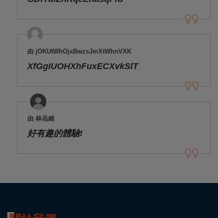
由 jOKUtWhOjxBwzsJmXtWhnVXK
XfGgIUOHXhFuxECXvkSlT
由 林岳維
好有趣的體驗!