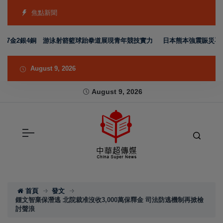
焦點新聞
7金2銀4銅 游泳射箭籃球跆拳道展現青年競技實力
日本熊本強震賑災再獲支
August 9, 2026
August 9, 2026
首頁
發文
鍾文智棄保潛逃 北院裁准沒收3,000萬保釋金 司法防逃機制再掀檢
討聲浪