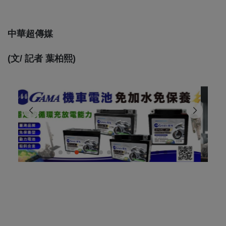
中華超傳媒
(文/ 記者 葉柏熙)