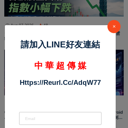
Aug 07 2026
48
×
台股早盤開高走低 加權指數回落百點 電子股分化、數位雲
端與傳產逆勢走強
請加入LINE好友連結
最新消息
中 華 超 傳 媒
Https://reurl.cc/adqW77
Aug 06 2026
603
GitHub、Facebook、Yelp評論帳號為何被買賣？解析Android
App評價、MagicBox帳號交易、假評論黑灰產與AI防刷機制背
後的數位信任危機