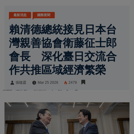
最新消息
國際要聞
賴清德總統接見日本台
灣親善協會衛藤征士郎
會長 深化臺日交流合
作共推區域經濟繁榮
張噬霆
Mar 25 2026
2479
張噬霆
Share: