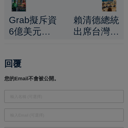
Grab擬斥資
賴清德總統
6億美元收
出席台灣資
購
本市場論
Foodpanda
壇 推動亞
回覆
臺灣 中資
洲創新籌資
疑慮升溫監
平台深化金
您的Email不會被公開。
管變數成交
融開放與產
易關鍵
業投資強化
臺灣競爭力