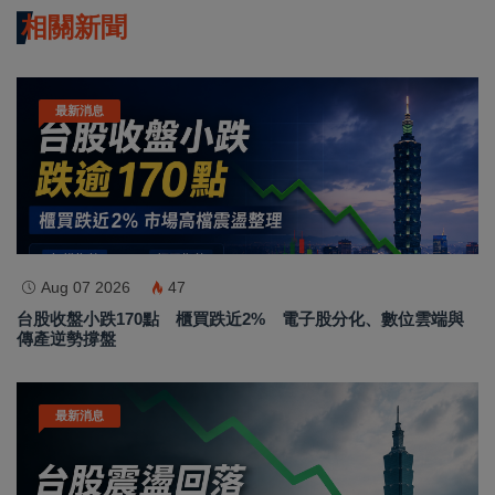
相關新聞
最新消息
Aug 07 2026
47
台股收盤小跌170點 櫃買跌近2% 電子股分化、數位雲端與
傳產逆勢撐盤
最新消息