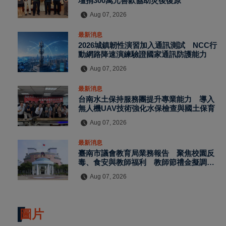
壇捐300萬元善款協助災後復原
Aug 07, 2026
最新消息
2026城鎮韌性演習加入通訊測試 NCC行
動網路降速演練驗證國家通訊防護能力
Aug 07, 2026
最新消息
台南水土保持服務團提升專業能力 導入
無人機UAV技術強化水保檢查與國土保育
Aug 07, 2026
最新消息
臺南市議會教育局業務報告 聚焦校園反
毒、食安與教師福利 教師節禮金擬調升
至千元
Aug 07, 2026
圖片