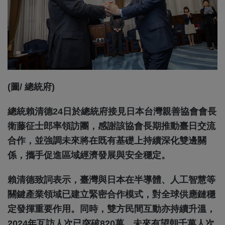
(圖/ 總統府)
總統賴清德24日於總統府接見日本台灣親善協會會長
衛藤征士郎率領訪團，感謝該協會長期推動臺日交流
合作，並強調未來將在既有基礎上持續深化雙邊關
係，攜手促進區域經濟發展與安全穩定。
賴清德致詞表示，臺灣與日本在半導體、人工智慧等
關鍵產業領域已建立緊密合作模式，對全球供應鏈穩
定發揮重要作用。同時，雙方民間互動亦持續升溫，
2024年互訪人次已突破820萬，未來有望朝千萬人次