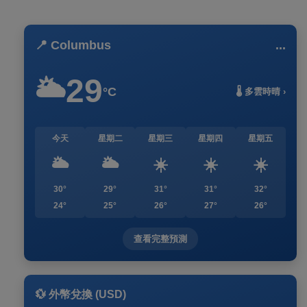
📍 Columbus
...
29
🌥️
°C
🌡️ 多雲時晴 ›
今天
星期二
星期三
星期四
星期五
🌥️
🌥️
☀️
☀️
☀️
30°
29°
31°
31°
32°
24°
25°
26°
27°
26°
查看完整預測
💱 外幣兌換 (USD)