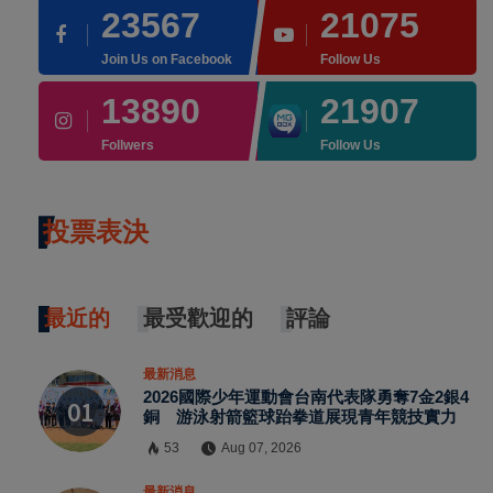
23567
21075
Join Us on Facebook
Follow Us
13890
21907
Follwers
Follow Us
投票表決
最近的
最受歡迎的
評論
最新消息
2026國際少年運動會台南代表隊勇奪7金2銀4
銅 游泳射箭籃球跆拳道展現青年競技實力
53
Aug 07, 2026
最新消息