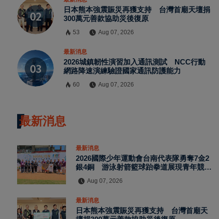
日本熊本強震賑災再獲支持 台灣首廟天壇捐
300萬元善款協助災後復原
53
Aug 07, 2026
最新消息
2026城鎮韌性演習加入通訊測試 NCC行動
網路降速演練驗證國家通訊防護能力
60
Aug 07, 2026
最新消息
最新消息
2026國際少年運動會台南代表隊勇奪7金2
銀4銅 游泳射箭籃球跆拳道展現青年競技
實力
Aug 07, 2026
最新消息
日本熊本強震賑災再獲支持 台灣首廟天