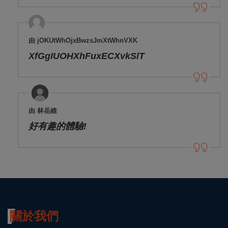
由 jOKUtWhOjxBwzsJmXtWhnVXK
XfGgIUOHXhFuxECXvkSlT
由 林岳維
好有趣的體驗!
關於我們