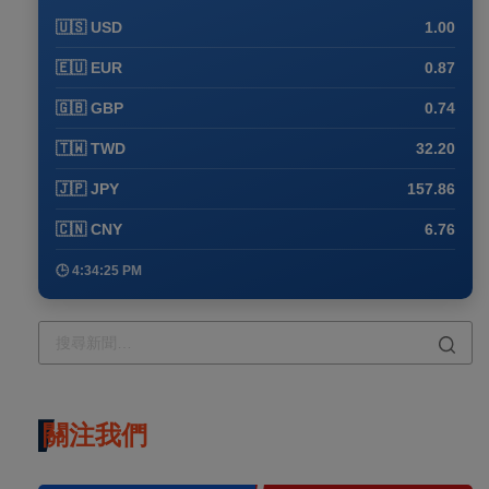
🇺🇸 USD
1.00
🇪🇺 EUR
0.87
🇬🇧 GBP
0.74
🇹🇼 TWD
32.20
🇯🇵 JPY
157.86
🇨🇳 CNY
6.76
🕒 4:34:25 PM
關注我們