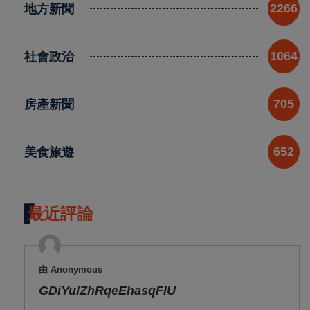
地方新聞
2266
社會政治
1064
房產新聞
705
美食旅遊
652
最近評論
由 Anonymous
GDiYulZhRqeEhasqFlU