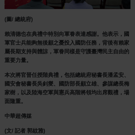
(圖/ 總統府)
賴清德也在典禮中特別向軍眷表達感謝。他表示，國
軍官士兵能夠無後顧之憂投入國防任務，背後有賴家
屬長期支持與體諒，軍眷同樣是守護臺灣民主自由的
重要力量。
本次將官晉任授階典禮，包括總統府秘書長潘孟安、
國安會秘書長吳釗燮、國防部長顧立雄、參謀總長梅
家樹，以及陸海空軍與憲兵高階將領均出席觀禮，場
面隆重。
中華超傳媒
(文/ 記者 郭紋雅)