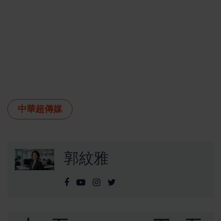
中華超傳媒
郭紋雅