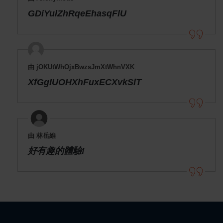
GDiYulZhRqeEhasqFlU
由 jOKUtWhOjxBwzsJmXtWhnVXK
XfGgIUOHXhFuxECXvkSlT
由 林岳維
好有趣的體驗!