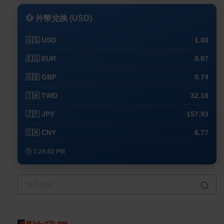
💱 外幣兌換 (USD)
🇺🇸 USD
1.00
🇪🇺 EUR
0.87
🇬🇧 GBP
0.74
🇹🇼 TWD
32.18
🇯🇵 JPY
157.93
🇨🇳 CNY
6.77
🕒 1:29:02 PM