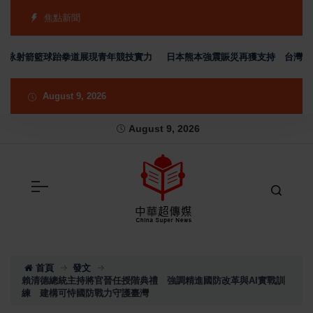
焦點新聞
泳射箭籃球跆拳道展現青年競技實力
日本熊本強震賑災再獲支持 台灣首廟天壇
August 9, 2026
August 9, 2026
首頁
發文
賴清德總統主持將官晉任授階典禮 強調精進國防改革與AI實戰訓
練 建構可恃國防戰力守護臺灣