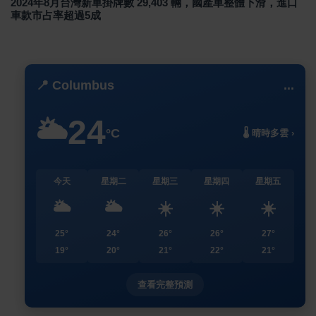
2024年8月台灣新車掛牌數 29,403 輛，國產車整體下滑，進口
車款市占率超過5成
📍 Columbus
...
24
🌥️
°C
🌡️ 晴時多雲 ›
今天
星期二
星期三
星期四
星期五
🌥️
🌥️
☀️
☀️
☀️
25°
24°
26°
26°
27°
19°
20°
21°
22°
21°
查看完整預測