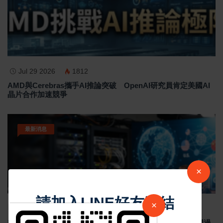
Jul 29 2026
1812
AMD與Cerebras攜手AI推論突破 OpenAI研究員肯定美國AI
晶片合作加速競爭
最新消息
×
請加入LINE好友連結
×
Jul 29 2026
1793
Meta祖克柏談美中AI競爭 反對封鎖中國AI模型 示警美國過