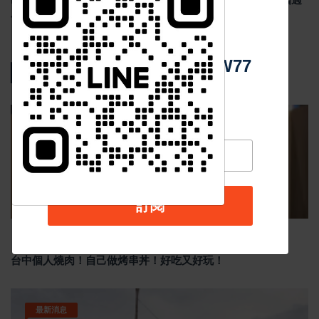
度監管恐削弱競爭力
中 華 超 傳 媒
Https://reurl.cc/adqW77
熱門新聞
影音新聞
訂閱
Nov 19 2025
1049
台中個人燒肉！自己做烤串丼！好吃又好玩！
最新消息