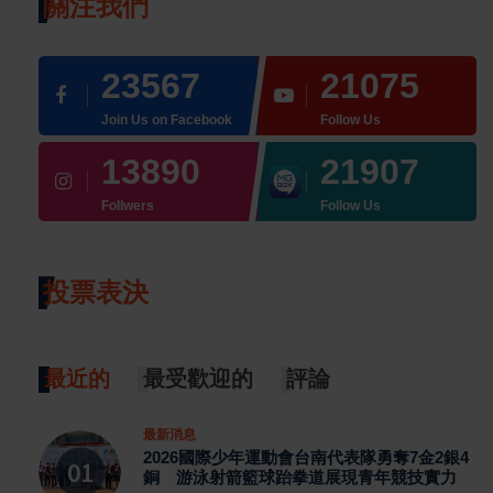
關注我們
23567
21075
Join Us on Facebook
Follow Us
13890
21907
Follwers
Follow Us
投票表決
最近的
最受歡迎的
評論
最新消息
2026國際少年運動會台南代表隊勇奪7金2銀4
銅 游泳射箭籃球跆拳道展現青年競技實力