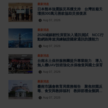
最新消息
日本熊本強震賑災再獲支持 台灣首廟天
壇捐300萬元善款協助災後復原
Aug 07, 2026
最新消息
2026城鎮韌性演習加入通訊測試 NCC行
動網路降速演練驗證國家通訊防護能力
Aug 07, 2026
最新消息
台南水土保持服務團提升專業能力 導入
無人機UAV技術強化水保檢查與國土保育
Aug 07, 2026
最新消息
臺南市議會教育局業務報告 聚焦校園反
毒、食安與教師福利 教師節禮金擬調升
至千元
Aug 07, 2026