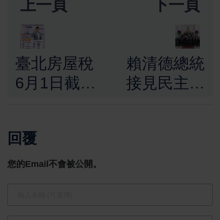
上一頁
下一頁
臺北房屋稅
賴清德總統
6月1日截
接見民主合
止！115年
作論壇訪
房屋稅繳納
賓 強調提
回覆
期限至6月1
升自我防衛
日止 稅捐
能力 打造
您的Email不會被公開。
處提醒民眾
印太民主堡
如期繳納避
壘