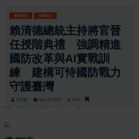
最新消息
社會政治
賴清德總統主持將官晉
任授階典禮 強調精進
國防改革與AI實戰訓
練 建構可恃國防戰力
守護臺灣
郭紋雅
May 29 2026
1428
郭紋雅
Share: