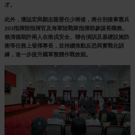
才。
此外，潘誌宏與顏志龍晉任少將後，將分別接掌憲兵
203指揮部指揮官及海軍陸戰隊指揮部參謀長職務。
賴清德期許兩人在衛戍安全、聯合演訓及基礎設施防
衛等任務上發揮專長，並持續推動反恐與實戰化訓
練，進一步提升國軍整體作戰效能。