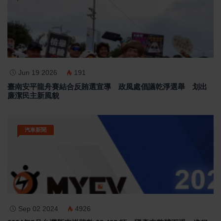
Jun 19 2026
191
臺南安平龍舟賽結合反賄選宣導 政風處倡議乾淨選舉 划出
廉潔民主新風貌
汽車新聞
Sep 02 2024
4926